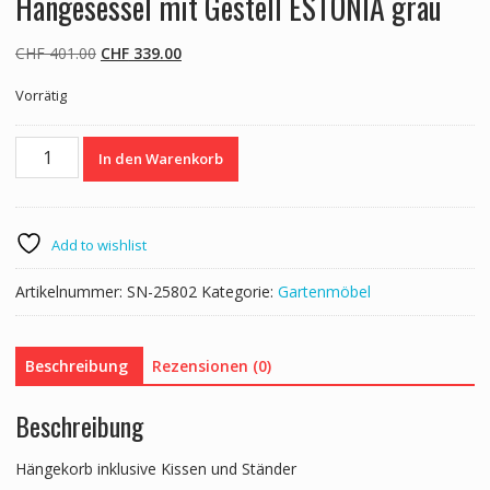
Hängesessel mit Gestell ESTONIA grau
Ursprünglicher
Aktueller
CHF
401.00
CHF
339.00
Preis
Preis
Vorrätig
war:
ist:
CHF 401.00
CHF 339.00.
Hängesessel
In den Warenkorb
mit
Gestell
ESTONIA
grau
Add to wishlist
Menge
Artikelnummer:
SN-25802
Kategorie:
Gartenmöbel
Beschreibung
Rezensionen (0)
Beschreibung
Hängekorb inklusive Kissen und Ständer