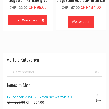
Ursprünglicher
Aktueller
Ursprünglicher
Aktu
CHF
98.00
CHF
134.00
CHF
122.00
CHF
167.00
Preis
Preis
Preis
Prei
war:
ist:
war:
ist:
In den Warenkorb
Weiterlesen
CHF 122.00
CHF 98.00.
CHF 167.00
CHF 
weitere Kategorien
Gartenmöbel
×
Neues im Shop
E-Scooter RUSH 20 km/h schwarz/blau
Ursprünglicher
Aktueller
CHF
359.00
CHF
304.00
Preis
Preis