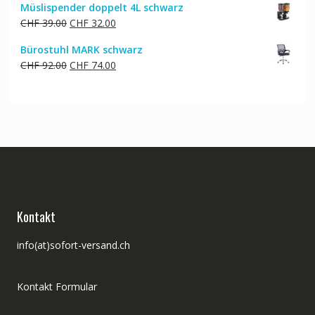
Müslispender doppelt 4L schwarz
war:
ist:
Ursprünglicher
Aktueller
CHF
39.00
CHF
32.00
CHF 45.00
CHF 39.00.
Preis
Preis
Bürostuhl MARK schwarz
war:
ist:
Ursprünglicher
Aktueller
CHF
92.00
CHF
74.00
CHF 39.00
CHF 32.00.
Preis
Preis
war:
ist:
CHF 92.00
CHF 74.00.
Kontakt
info(at)sofort-versand.ch
Kontakt Formular