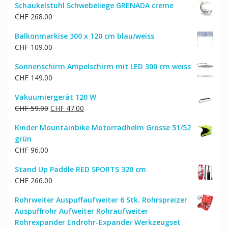
Schaukelstuhl Schwebeliege GRENADA creme
war:
ist:
CHF
268.00
CHF 359.00
CHF 304.00.
Balkonmarkise 300 x 120 cm blau/weiss
CHF
109.00
Sonnenschirm Ampelschirm mit LED 300 cm weiss
CHF
149.00
Vakuumiergerät 120 W
Ursprünglicher
Aktueller
CHF
59.00
CHF
47.00
Preis
Preis
Kinder Mountainbike Motorradhelm Grösse 51/52
war:
ist:
grün
CHF 59.00
CHF 47.00.
CHF
96.00
Stand Up Paddle RED SPORTS 320 cm
CHF
266.00
Rohrweiter Auspuffaufweiter 6 Stk. Rohrspreizer
Auspuffrohr Aufweiter Rohraufweiter
Rohrexpander Endrohr-Expander Werkzeugset