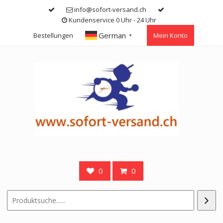
Skip
info@sofort-versand.ch
to
Kundenservice 0 Uhr - 24 Uhr
content
German
Bestellungen
Mein Konto
▼
0
0