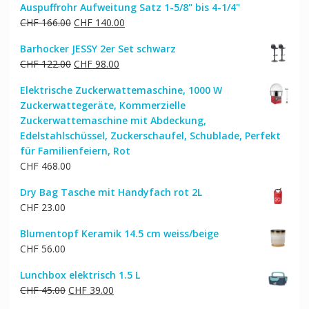
Auspuffrohr Aufweitung Satz 1-5/8" bis 4-1/4"
Ursprünglicher
Aktueller
CHF
166.00
CHF
140.00
Preis
Preis
Barhocker JESSY 2er Set schwarz
war:
ist:
Ursprünglicher
Aktueller
CHF
122.00
CHF
98.00
CHF 166.00
CHF 140.00.
Preis
Preis
Elektrische Zuckerwattemaschine, 1000 W
war:
ist:
Zuckerwattegeräte, Kommerzielle
CHF 122.00
CHF 98.00.
Zuckerwattemaschine mit Abdeckung,
Edelstahlschüssel, Zuckerschaufel, Schublade, Perfekt
für Familienfeiern, Rot
CHF
468.00
Dry Bag Tasche mit Handyfach rot 2L
CHF
23.00
Blumentopf Keramik 14.5 cm weiss/beige
CHF
56.00
Lunchbox elektrisch 1.5 L
Ursprünglicher
Aktueller
CHF
45.00
CHF
39.00
Preis
Preis