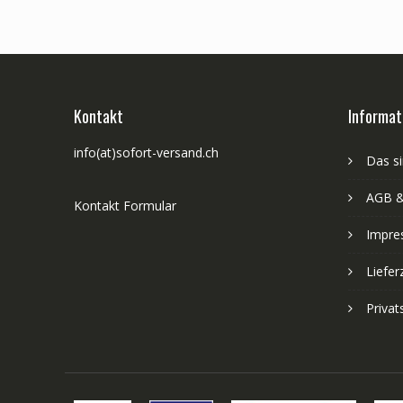
Kontakt
Informat
info(at)sofort-versand.ch
Das si
AGB &
Kontakt Formular
Impre
Liefer
Priva