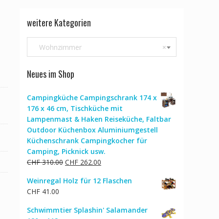
weitere Kategorien
Wohnzimmer
×
Neues im Shop
Campingküche Campingschrank 174 x
176 x 46 cm, Tischküche mit
Lampenmast & Haken Reiseküche, Faltbar
Outdoor Küchenbox Aluminiumgestell
Küchenschrank Campingkocher für
Camping, Picknick usw.
Ursprünglicher
Aktueller
CHF
310.00
CHF
262.00
Preis
Preis
Weinregal Holz für 12 Flaschen
war:
ist:
CHF
41.00
CHF 310.00
CHF 262.00.
Schwimmtier Splashin' Salamander