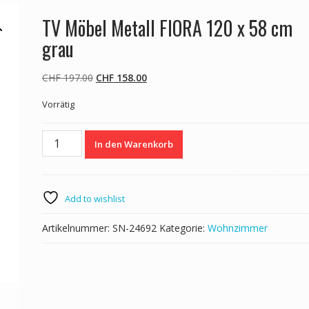
TV Möbel Metall FIORA 120 x 58 cm
grau
Ursprünglicher
Aktueller
CHF
197.00
CHF
158.00
Preis
Preis
Vorrätig
war:
ist:
CHF 197.00
CHF 158.00.
TV
In den Warenkorb
Möbel
Metall
FIORA
120
Add to wishlist
x
58
Artikelnummer:
SN-24692
Kategorie:
Wohnzimmer
cm
grau
Menge