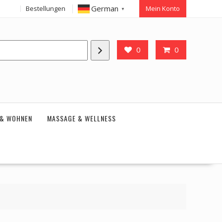
German
Bestellungen
Mein Konto
▼
0
0
 & WOHNEN
MASSAGE & WELLNESS