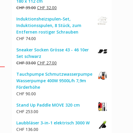
180 x 112 cm
Ursprünglicher
Aktueller
CHF
39.00
CHF
32.00
Preis
Preis
Induktionsheizspulen-Set,
war:
ist:
Induktionsspulen, 8 Stück, zum
CHF 39.00
CHF 32.00.
Entfernen rostiger Schrauben
CHF
74.00
Sneaker Socken Grösse 43 - 46 10er
Set schwarz
Ursprünglicher
Aktueller
CHF
33.00
CHF
27.00
Preis
Preis
Tauchpumpe Schmutzwasserpumpe
war:
ist:
Wasserpumpe 400W 9500L/h 7,9m
CHF 33.00
CHF 27.00.
Förderhöhe
CHF
90.00
Stand Up Paddle MOVE 320 cm
CHF
253.00
Laubbläser 3-in-1 elektrisch 3000 W
CHF
136.00