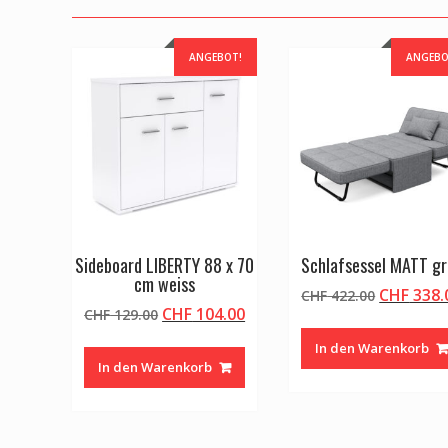
ANGEBOT!
ANGEBO
Sideboard LIBERTY 88 x 70
Schlafsessel MATT g
cm weiss
Ursprüng
CHF
338.
CHF
422.00
Ursprünglicher
Aktueller
CHF
104.00
CHF
129.00
Preis
Preis
Preis
war:
In den Warenkorb
war:
ist:
CHF 422.
In den Warenkorb
CHF 129.00
CHF 104.00.