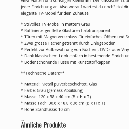
Vinyl-Platten und sonstigen Kleinkram. Der klassische Loo
jeder Einrichtung an. Also worauf wartest du noch? Hol dir 
elegante TV-Möbel für dein Zuhause!
* Stilvolles TV-Möbel in mattem Grau
* Raffinierte geriffelte Glastüren halbtransparent
* Türen mit Magnetverschluss für einfaches Öffnen und S
* Zwei grosse Fächer getrennt durch Einlegeboden
* Perfekt zur Aufbewahrung von Büchern, DVDs oder Vinyl
* Dank klassischem Look einfach in bestehende Einrichtun
* Bodenschonende Füsse mit Kunststoffkappen
**Technische Daten:**
* Material: Metall pulverbeschichtet, Glas
* Farbe: Grau (gemäss Abbildung)
* Masse: 120 x 58 x 40 cm (B x H x T)
* Masse Fach: 36.6 x 18.8 x 36 cm (B x H x T)
* Höhe Standfüsse: 10 cm
Ähnliche Produkte