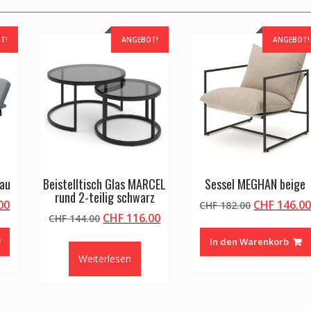
T!
ANGEBOT!
ANGEBOT!
rau
Beistelltisch Glas MARCEL
Sessel MEGHAN beige
rund 2-teilig schwarz
licher
Aktueller
Ursprüngli
00
CHF
146.0
CHF
182.00
Ursprünglicher
Aktueller
CHF
116.00
Preis
CHF
144.00
Preis
Preis
Preis
ist:
war:
In den Warenkorb
war:
ist:
00
CHF 338.00.
CHF 182.00
Weiterlesen
CHF 144.00
CHF 116.00.