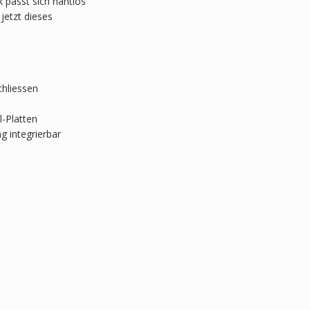
k passt sich nahtlos
jetzt dieses
chliessen
-Platten
g integrierbar