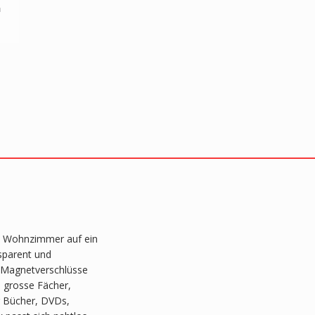
in Wohnzimmer auf ein
nsparent und
r Magnetverschlüsse
i grosse Fächer,
ür Bücher, DVDs,