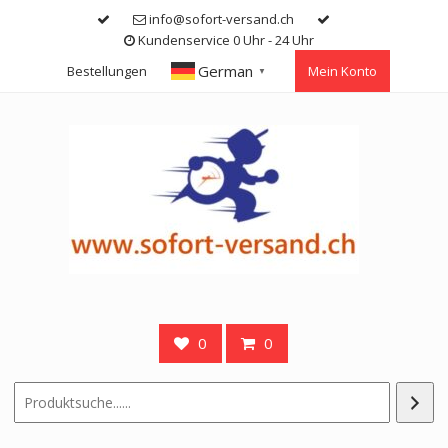
Skip
info@sofort-versand.ch
to
Kundenservice 0 Uhr - 24 Uhr
content
German
Bestellungen
Mein Konto
▼
0
0