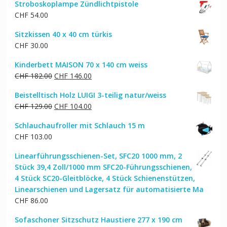
Stroboskoplampe Zündlichtpistole
war:
ist:
CHF
54.00
CHF 84.00
CHF 68.00.
Sitzkissen 40 x 40 cm türkis
CHF
30.00
Kinderbett MAISON 70 x 140 cm weiss
Ursprünglicher
Aktueller
CHF
182.00
CHF
146.00
Preis
Preis
Beistelltisch Holz LUIGI 3-teilig natur/weiss
war:
ist:
Ursprünglicher
Aktueller
CHF
129.00
CHF
104.00
CHF 182.00
CHF 146.00.
Preis
Preis
Schlauchaufroller mit Schlauch 15 m
war:
ist:
CHF
103.00
CHF 129.00
CHF 104.00.
Linearführungsschienen-Set, SFC20 1000 mm, 2
Stück 39,4 Zoll/1000 mm SFC20-Führungsschienen,
4 Stück SC20-Gleitblöcke, 4 Stück Schienenstützen,
Linearschienen und Lagersatz für automatisierte Ma
CHF
86.00
Sofaschoner Sitzschutz Haustiere 277 x 190 cm