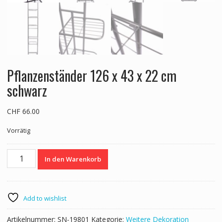
Pflanzenständer 126 x 43 x 22 cm
schwarz
CHF
66.00
Vorrätig
Pflanzenständer
In den Warenkorb
126
x
43
x
Add to wishlist
22
cm
Artikelnummer:
SN-19801
Kategorie:
Weitere Dekoration