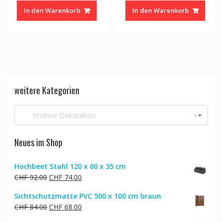
In den Warenkorb
In den Warenkorb
weitere Kategorien
Weitere Dekoration
×
Neues im Shop
Hochbeet Stahl 120 x 60 x 35 cm
Ursprünglicher
Aktueller
CHF
92.00
CHF
74.00
Preis
Preis
Sichtschutzmatte PVC 500 x 100 cm braun
war:
ist:
Ursprünglicher
Aktueller
CHF
84.00
CHF
68.00
CHF 92.00
CHF 74.00.
Preis
Preis