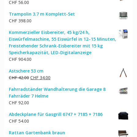
CHF
56.00
Trampolin 3.7 m Komplett-Set
CHF
398.00
Kommerzieller Eisbereiter, 45 kg/24 h,
Eiswürfelmaschine, 55 Eiswürfel in 12–15 Minuten,
Freistehender Schrank-Eisbereiter mit 15 kg
Speicherkapazität, LED-Digitalanzeige
CHF
904.00
Astschere 53 cm
Ursprünglicher
Aktueller
CHF
42.00
CHF
34.00
Preis
Preis
Fahrradständer Wandhalterung die Garage 8
war:
ist:
Fahrräder 7 Helme
CHF 42.00
CHF 34.00.
CHF
92.00
Abdeckplane für Gasgrill 6747 + 7185 + 7186
CHF
54.00
Rattan Gartenbank braun