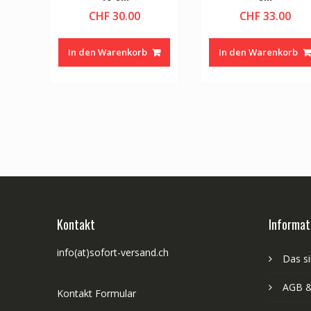
CHF
30.00
CHF
33.00
In den Warenkorb
In den Warenkorb
Kontakt
Informat
info(at)sofort-versand.ch
Das si
AGB &
Kontakt Formular