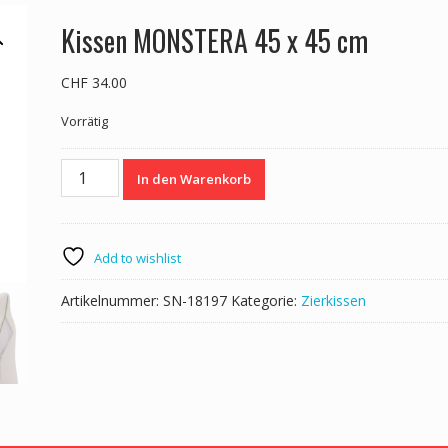
Kissen MONSTERA 45 x 45 cm
CHF
34.00
Vorrätig
Kissen
In den Warenkorb
MONSTERA
45
x
45
Add to wishlist
cm
Menge
Artikelnummer:
SN-18197
Kategorie:
Zierkissen