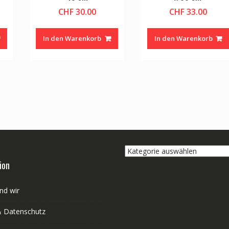
CHF
30.00
CHF
33.00
In den Warenkorb
In den Warenkorb
Kategorie
auswählen
ion
nd wir
 Datenschutz