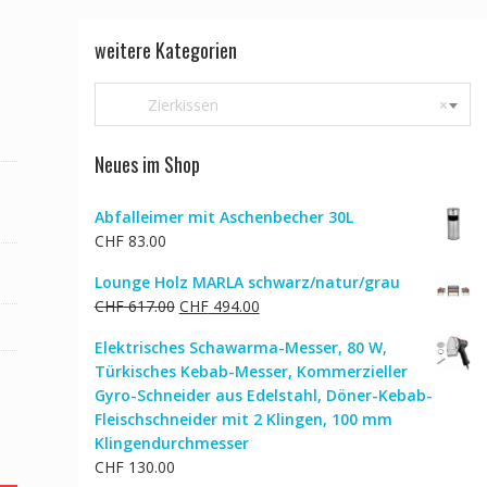
weitere Kategorien
Zierkissen
×
Neues im Shop
Abfalleimer mit Aschenbecher 30L
CHF
83.00
Lounge Holz MARLA schwarz/natur/grau
Ursprünglicher
Aktueller
CHF
617.00
CHF
494.00
Preis
Preis
Elektrisches Schawarma-Messer, 80 W,
war:
ist:
Türkisches Kebab-Messer, Kommerzieller
CHF 617.00
CHF 494.00.
Gyro-Schneider aus Edelstahl, Döner-Kebab-
Fleischschneider mit 2 Klingen, 100 mm
Klingendurchmesser
CHF
130.00