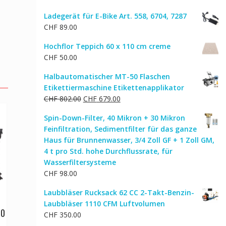
Ladegerät für E-Bike Art. 558, 6704, 7287
CHF
89.00
Hochflor Teppich 60 x 110 cm creme
CHF
50.00
Halbautomatischer MT-50 Flaschen
Etikettiermaschine Etikettenapplikator
Ursprünglicher
Aktueller
CHF
802.00
CHF
679.00
Preis
Preis
Spin-Down-Filter, 40 Mikron + 30 Mikron
war:
ist:
Feinfiltration, Sedimentfilter für das ganze
CHF 802.00
CHF 679.00.
Haus für Brunnenwasser, 3/4 Zoll GF + 1 Zoll GM,
4 t pro Std. hohe Durchflussrate, für
Wasserfiltersysteme
CHF
98.00
Laubbläser Rucksack 62 CC 2-Takt-Benzin-
Laubbläser 1110 CFM Luftvolumen
50
CHF
350.00