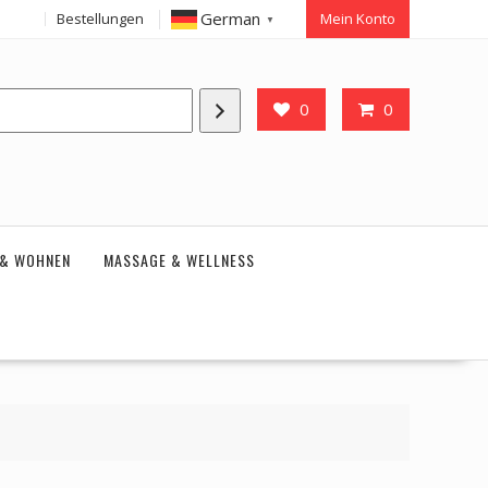
German
Bestellungen
Mein Konto
▼
0
0
 & WOHNEN
MASSAGE & WELLNESS