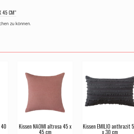
X 45 CM“
ichen zu können.
 40
Kissen NAOMI altrosa 45 x
Kissen EMILIO anthrazit 
45 cm
x 30 cm