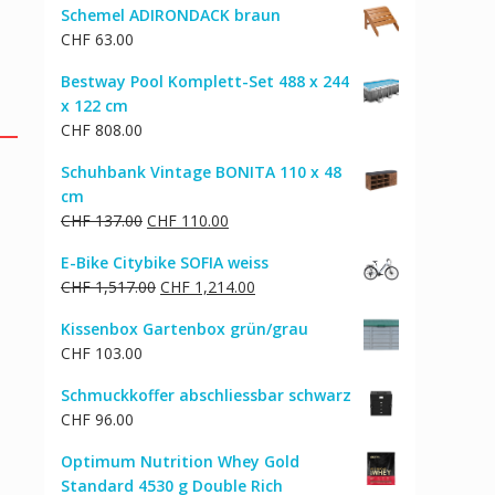
Schemel ADIRONDACK braun
CHF
63.00
Bestway Pool Komplett-Set 488 x 244
x 122 cm
CHF
808.00
Schuhbank Vintage BONITA 110 x 48
cm
Ursprünglicher
Aktueller
CHF
137.00
CHF
110.00
Preis
Preis
E-Bike Citybike SOFIA weiss
war:
ist:
Ursprünglicher
Aktueller
CHF
1,517.00
CHF
1,214.00
CHF 137.00
CHF 110.00.
Preis
Preis
Kissenbox Gartenbox grün/grau
war:
ist:
CHF
103.00
CHF 1,517.00
CHF 1,214.00.
Schmuckkoffer abschliessbar schwarz
CHF
96.00
Optimum Nutrition Whey Gold
Standard 4530 g Double Rich