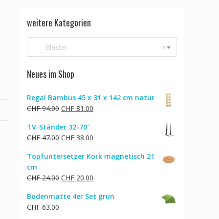
weitere Kategorien
Blaster
×
Neues im Shop
Regal Bambus 45 x 31 x 142 cm natur
Ursprünglicher
Aktueller
CHF
94.00
CHF
81.00
Preis
Preis
TV-Ständer 32-70"
war:
ist:
Ursprünglicher
Aktueller
CHF
47.00
CHF
38.00
CHF 94.00
CHF 81.00.
Preis
Preis
Topfuntersetzer Kork magnetisch 21
war:
ist:
cm
CHF 47.00
CHF 38.00.
Ursprünglicher
Aktueller
CHF
24.00
CHF
20.00
Preis
Preis
Bodenmatte 4er Set grün
war:
ist:
CHF
63.00
CHF 24.00
CHF 20.00.