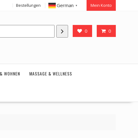
German
Bestellungen
Mein Konto
▼
0
0
 & WOHNEN
MASSAGE & WELLNESS