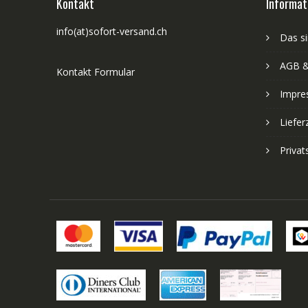
Kontakt
Informat
info(at)sofort-versand.ch
Das si
AGB &
Kontakt Formular
Impre
Liefer
Priva