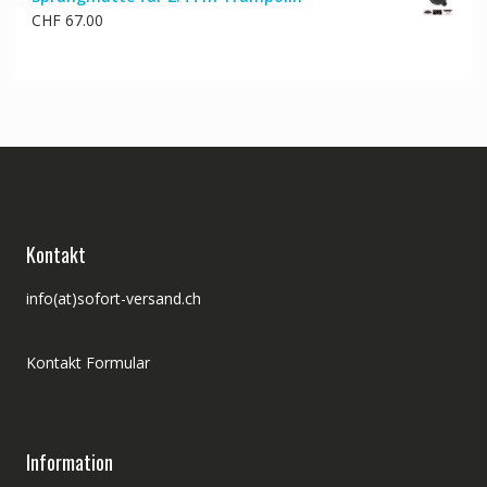
war:
ist:
CHF
67.00
CHF 203.00
CHF 172.00.
Kontakt
info(at)sofort-versand.ch
Kontakt Formular
Information