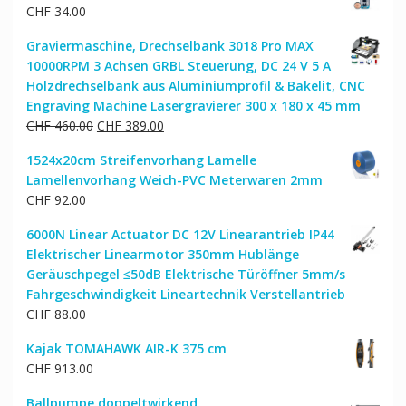
CHF
34.00
Graviermaschine, Drechselbank 3018 Pro MAX
10000RPM 3 Achsen GRBL Steuerung, DC 24 V 5 A
Holzdrechselbank aus Aluminiumprofil & Bakelit, CNC
Engraving Machine Lasergravierer 300 x 180 x 45 mm
Ursprünglicher
Aktueller
CHF
460.00
CHF
389.00
Preis
Preis
1524x20cm Streifenvorhang Lamelle
war:
ist:
Lamellenvorhang Weich-PVC Meterwaren 2mm
CHF 460.00
CHF 389.00.
CHF
92.00
6000N Linear Actuator DC 12V Linearantrieb IP44
Elektrischer Linearmotor 350mm Hublänge
Geräuschpegel ≤50dB Elektrische Türöffner 5mm/s
Fahrgeschwindigkeit Lineartechnik Verstellantrieb
CHF
88.00
Kajak TOMAHAWK AIR-K 375 cm
CHF
913.00
Ballpumpe doppeltwirkend