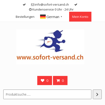
Skip
info@sofort-versand.ch
to
Kundenservice 0 Uhr - 24 Uhr
content
German
Bestellungen
Mein Konto
▼
0
0