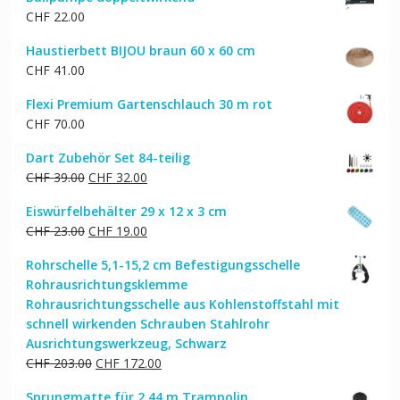
CHF
22.00
Haustierbett BIJOU braun 60 x 60 cm
CHF
41.00
Flexi Premium Gartenschlauch 30 m rot
CHF
70.00
Dart Zubehör Set 84-teilig
Ursprünglicher
Aktueller
CHF
39.00
CHF
32.00
Preis
Preis
Eiswürfelbehälter 29 x 12 x 3 cm
war:
ist:
Ursprünglicher
Aktueller
CHF
23.00
CHF
19.00
CHF 39.00
CHF 32.00.
Preis
Preis
Rohrschelle 5,1-15,2 cm Befestigungsschelle
war:
ist:
Rohrausrichtungsklemme
CHF 23.00
CHF 19.00.
Rohrausrichtungsschelle aus Kohlenstoffstahl mit
schnell wirkenden Schrauben Stahlrohr
Ausrichtungswerkzeug, Schwarz
Ursprünglicher
Aktueller
CHF
203.00
CHF
172.00
Preis
Preis
Sprungmatte für 2.44 m Trampolin