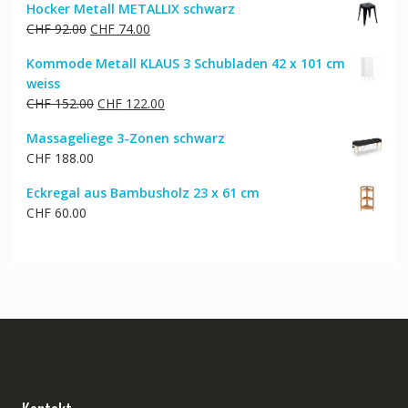
Hocker Metall METALLIX schwarz
Ursprünglicher
Aktueller
CHF
92.00
CHF
74.00
Preis
Preis
Kommode Metall KLAUS 3 Schubladen 42 x 101 cm
war:
ist:
weiss
CHF 92.00
CHF 74.00.
Ursprünglicher
Aktueller
CHF
152.00
CHF
122.00
Preis
Preis
Massageliege 3-Zonen schwarz
war:
ist:
CHF
188.00
CHF 152.00
CHF 122.00.
Eckregal aus Bambusholz 23 x 61 cm
CHF
60.00