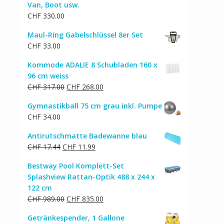
Van, Boot usw.
CHF
330.00
Maul-Ring Gabelschlüssel 8er Set
CHF
33.00
Kommode ADALIE 8 Schubladen 160 x
96 cm weiss
Ursprünglicher
Aktueller
CHF
317.00
CHF
268.00
Preis
Preis
Gymnastikball 75 cm grau inkl. Pumpe
war:
ist:
CHF
34.00
CHF 317.00
CHF 268.00.
Antirutschmatte Badewanne blau
Ursprünglicher
Aktueller
CHF
17.44
CHF
11.99
Preis
Preis
Bestway Pool Komplett-Set
war:
ist:
Splashview Rattan-Optik 488 x 244 x
CHF 17.44
CHF 11.99.
122 cm
Ursprünglicher
Aktueller
CHF
989.00
CHF
835.00
Preis
Preis
Getränkespender, 1 Gallone
war:
ist: