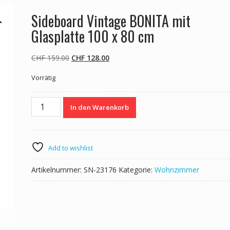
Sideboard Vintage BONITA mit
Glasplatte 100 x 80 cm
Ursprünglicher
Aktueller
CHF
159.00
CHF
128.00
Preis
Preis
Vorrätig
war:
ist:
CHF 159.00
CHF 128.00.
Sideboard
In den Warenkorb
Vintage
BONITA
mit
Glasplatte
Add to wishlist
100
x
Artikelnummer:
SN-23176
Kategorie:
Wohnzimmer
80
cm
Menge