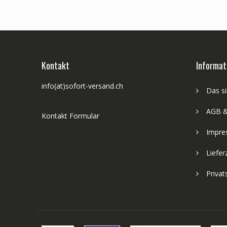
Kontakt
Informat
info(at)sofort-versand.ch
Das si
AGB &
Kontakt Formular
Impre
Liefer
Priva