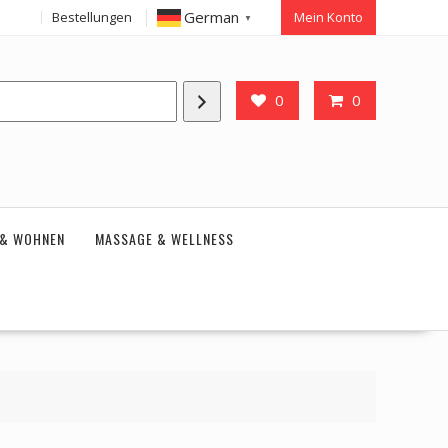
German
Bestellungen
Mein Konto
▼
0
0
 & WOHNEN
MASSAGE & WELLNESS