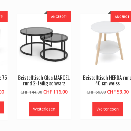
T!
ANGEBOT!
ANGEBOT!
x 75
Beistelltisch Glas MARCEL
Beistelltisch HERDA run
rund 2-teilig schwarz
40 cm weiss
licher
Aktueller
Ursprünglicher
Aktueller
Ursprüngli
A
00
CHF
116.00
CHF
53.00
CHF
144.00
CHF
66.00
Preis
Preis
Preis
Preis
P
ist:
war:
ist:
war:
i
Weiterlesen
Weiterlesen
00
CHF 182.00.
CHF 144.00
CHF 116.00.
CHF 66.00
C