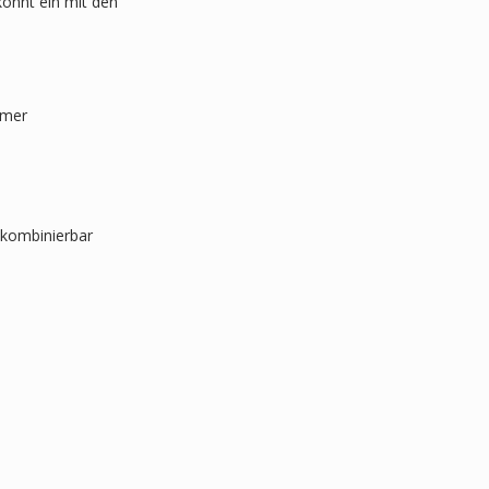
onnt ein mit den
mmer
 kombinierbar