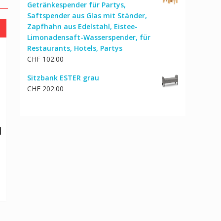
Getränkespender für Partys,
CHF 989.00
CHF 835.00.
Saftspender aus Glas mit Ständer,
Zapfhahn aus Edelstahl, Eistee-
Limonadensaft-Wasserspender, für
Restaurants, Hotels, Partys
CHF
102.00
Sitzbank ESTER grau
CHF
202.00
d
cher
ktueller
reis
st:
HF 53.00.