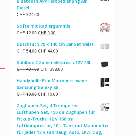
Bluetooth APP Fernbedienung Air
Diesel
CHF
324.00
Stifte mit Radiergummis
Ursprünglicher
Aktueller
CHF
12.00
CHF
9.00
Preis
Preis
Duschtuch 70 x 140 cm 2er Set weiss
war:
ist:
Ursprünglicher
Aktueller
CHF
54.00
CHF
44.00
CHF 12.00
CHF 9.00.
Preis
Preis
Kühlbox 2 Zonen elektrisch 12V 43L
war:
ist:
Ursprünglicher
Aktueller
CHF
497.00
CHF
398.00
CHF 54.00
CHF 44.00.
Preis
Preis
Handyhülle Etui Marmor schwarz
war:
ist:
Samsung Galaxy S8
CHF 497.00
CHF 398.00.
Ursprünglicher
Aktueller
CHF
13.00
CHF
10.00
Preis
Preis
Zughupen-Set, 4 Trompeten-
war:
ist:
Lufthupen-Set, 150 dB Zughupen für
CHF 13.00
CHF 10.00.
Pickup-Trucks, 12 V 160 psi
Luftkompressor, 10 L Tank mit Manometer
für jedes 12 V Fahrzeug, Auto, LKW, Zug,