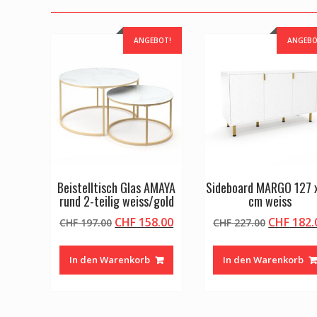
ANGEBOT!
ANGEBO
Beistelltisch Glas AMAYA
Sideboard MARGO 127 
rund 2-teilig weiss/gold
cm weiss
Ursprünglicher
Aktueller
Ursprüng
CHF
158.00
CHF
182.
CHF
197.00
CHF
227.00
Preis
Preis
Preis
war:
ist:
war:
In den Warenkorb
In den Warenkorb
CHF 197.00
CHF 158.00.
CHF 227.