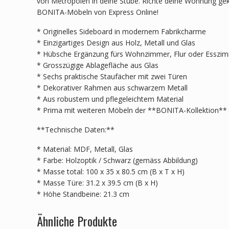
von Metropolen in deine Stube. Richte deine Wohnung gek
BONITA-Möbeln von Express Online!
* Originelles Sideboard in modernem Fabrikcharme
* Einzigartiges Design aus Holz, Metall und Glas
* Hübsche Ergänzung fürs Wohnzimmer, Flur oder Esszi
* Grosszügige Ablagefläche aus Glas
* Sechs praktische Staufächer mit zwei Türen
* Dekorativer Rahmen aus schwarzem Metall
* Aus robustem und pflegeleichtem Material
* Prima mit weiteren Möbeln der **BONITA-Kollektion**
**Technische Daten:**
* Material: MDF, Metall, Glas
* Farbe: Holzoptik / Schwarz (gemäss Abbildung)
* Masse total: 100 x 35 x 80.5 cm (B x T x H)
* Masse Türe: 31.2 x 39.5 cm (B x H)
* Höhe Standbeine: 21.3 cm
Ähnliche Produkte