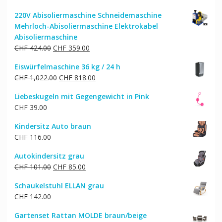
220V Abisoliermaschine Schneidemaschine
Mehrloch-Abisoliermaschine Elektrokabel
Abisoliermaschine
Ursprünglicher
Aktueller
CHF
424.00
CHF
359.00
Preis
Preis
Eiswürfelmaschine 36 kg / 24 h
war:
ist:
Ursprünglicher
Aktueller
CHF
1,022.00
CHF
818.00
CHF 424.00
CHF 359.00.
Preis
Preis
Liebeskugeln mit Gegengewicht in Pink
war:
ist:
CHF
39.00
CHF 1,022.00
CHF 818.00.
Kindersitz Auto braun
CHF
116.00
Autokindersitz grau
Ursprünglicher
Aktueller
CHF
101.00
CHF
85.00
Preis
Preis
Schaukelstuhl ELLAN grau
war:
ist:
CHF
142.00
CHF 101.00
CHF 85.00.
Gartenset Rattan MOLDE braun/beige