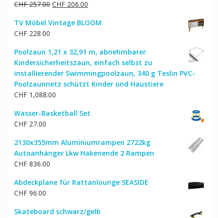
Ursprünglicher
Aktueller
CHF
257.00
CHF
206.00
Preis
Preis
TV Möbel Vintage BLOOM
war:
ist:
CHF
228.00
CHF 257.00
CHF 206.00.
Poolzaun 1,21 x 32,91 m, abnehmbarer
Kindersicherheitszaun, einfach selbst zu
installierender Swimmingpoolzaun, 340 g Teslin PVC-
Poolzaunnetz schützt Kinder und Haustiere
CHF
1,088.00
Wasser-Basketball Set
CHF
27.00
2130x355mm Aluminiumrampen 2722kg
Autoanhänger Lkw Hakenende 2 Rampen
CHF
836.00
Abdeckplane für Rattanlounge SEASIDE
CHF
96.00
Skateboard schwarz/gelb