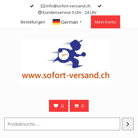
Skip
info@sofort-versand.ch
to
Kundenservice 0 Uhr - 24 Uhr
content
German
Bestellungen
Mein Konto
▼
0
0