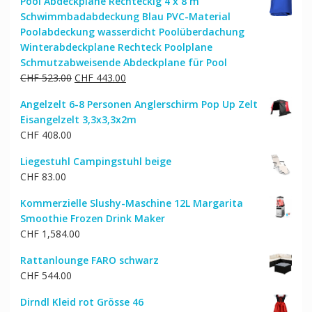
Pool Abdeckplane Rechteckig 4 x 8 m
war:
ist:
Schwimmbadabdeckung Blau PVC-Material
CHF 257.00
CHF 206.00.
Poolabdeckung wasserdicht Poolüberdachung
Winterabdeckplane Rechteck Poolplane
Schmutzabweisende Abdeckplane für Pool
Ursprünglicher
Aktueller
CHF
523.00
CHF
443.00
Preis
Preis
Angelzelt 6-8 Personen Anglerschirm Pop Up Zelt
war:
ist:
Eisangelzelt 3,3x3,3x2m
CHF 523.00
CHF 443.00.
CHF
408.00
Liegestuhl Campingstuhl beige
CHF
83.00
Kommerzielle Slushy-Maschine 12L Margarita
Smoothie Frozen Drink Maker
CHF
1,584.00
Rattanlounge FARO schwarz
CHF
544.00
Dirndl Kleid rot Grösse 46