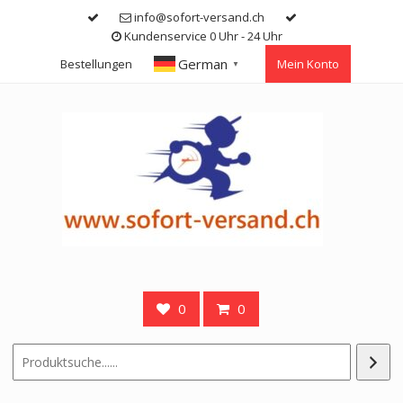
Skip
info@sofort-versand.ch
to
Kundenservice 0 Uhr - 24 Uhr
content
German
Bestellungen
Mein Konto
▼
0
0