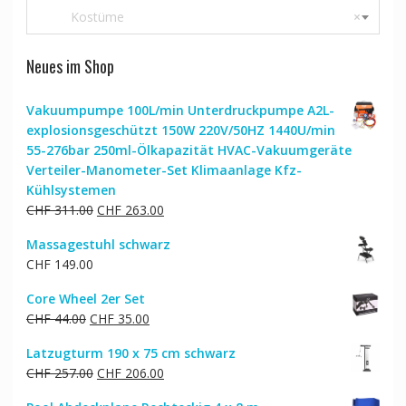
Kostüme
×
Neues im Shop
Vakuumpumpe 100L/min Unterdruckpumpe A2L-
explosionsgeschützt 150W 220V/50HZ 1440U/min
55-276bar 250ml-Ölkapazität HVAC-Vakuumgeräte
Verteiler-Manometer-Set Klimaanlage Kfz-
Kühlsystemen
Ursprünglicher
Aktueller
CHF
311.00
CHF
263.00
Preis
Preis
Massagestuhl schwarz
war:
ist:
CHF
149.00
CHF 311.00
CHF 263.00.
Core Wheel 2er Set
Ursprünglicher
Aktueller
CHF
44.00
CHF
35.00
Preis
Preis
Latzugturm 190 x 75 cm schwarz
war:
ist:
Ursprünglicher
Aktueller
CHF
257.00
CHF
206.00
CHF 44.00
CHF 35.00.
Preis
Preis