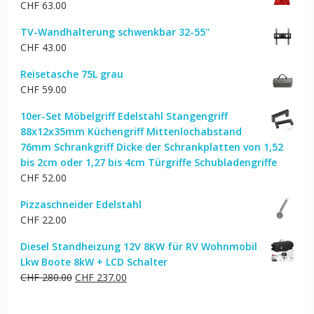
CHF
63.00
TV-Wandhalterung schwenkbar 32-55''
CHF
43.00
Reisetasche 75L grau
CHF
59.00
10er-Set Möbelgriff Edelstahl Stangengriff
88x12x35mm Küchengriff Mittenlochabstand
76mm Schrankgriff Dicke der Schrankplatten von 1,52
bis 2cm oder 1,27 bis 4cm Türgriffe Schubladengriffe
CHF
52.00
Pizzaschneider Edelstahl
CHF
22.00
Diesel Standheizung 12V 8KW für RV Wohnmobil
Lkw Boote 8kW + LCD Schalter
Ursprünglicher
Aktueller
CHF
280.00
CHF
237.00
Preis
Preis
war:
ist: