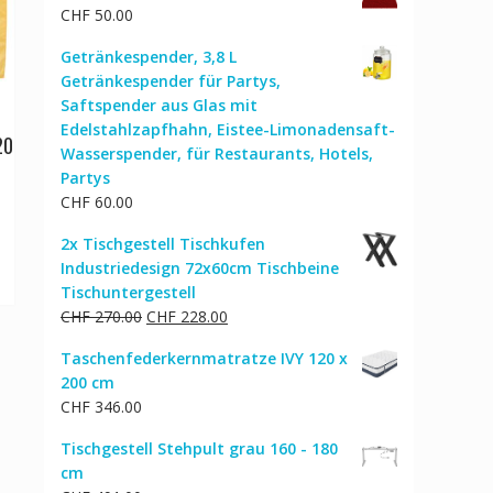
CHF
50.00
Getränkespender, 3,8 L
Getränkespender für Partys,
Saftspender aus Glas mit
Edelstahlzapfhahn, Eistee-Limonadensaft-
20
Wasserspender, für Restaurants, Hotels,
Partys
CHF
60.00
2x Tischgestell Tischkufen
Industriedesign 72x60cm Tischbeine
Tischuntergestell
Ursprünglicher
Aktueller
CHF
270.00
CHF
228.00
Preis
Preis
Taschenfederkernmatratze IVY 120 x
war:
ist:
200 cm
CHF 270.00
CHF 228.00.
CHF
346.00
Tischgestell Stehpult grau 160 - 180
cm