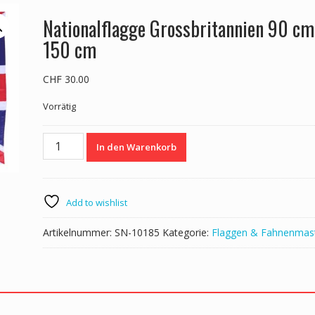
Nationalflagge Grossbritannien 90 cm
150 cm
CHF
30.00
Vorrätig
Nationalflagge
In den Warenkorb
Grossbritannien
90
cm
x
Add to wishlist
150
cm
Artikelnummer:
SN-10185
Kategorie:
Flaggen & Fahnenmas
Menge