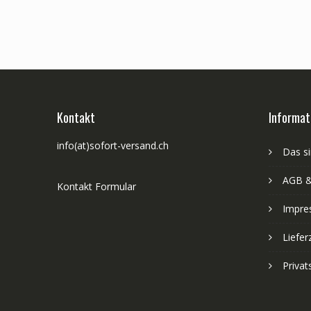
Kontakt
Informat
info(at)sofort-versand.ch
Das si
AGB &
Kontakt Formular
Impre
Liefer
Priva