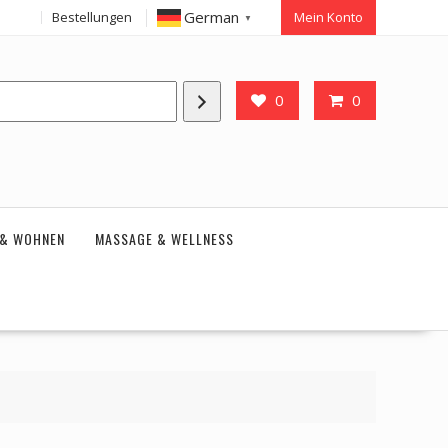
German
Bestellungen
Mein Konto
▼
0
0
 & WOHNEN
MASSAGE & WELLNESS