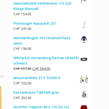
Gemüsehobel Zerkleinerer 1/2 Zoll
Klinge Manuell
CHF
154.00
Poolsauger AquaJack 221
CHF
241.00
Hemdenbügler mit Hosenaufsatz
weiss
CHF
136.00
Whirlpool Umrandung Rattan HEAVEN
schwarz
Ursprünglicher
Aktueller
CHF
597.00
CHF
504.00
Preis
Preis
Mountainbike 27.5' FLASH-X
war:
ist:
CHF
332.00
CHF 597.00
CHF 504.00.
Katzenbaum TARZAN grau
CHF
202.00
Hochflor Teppich 60 x 110 cm rot