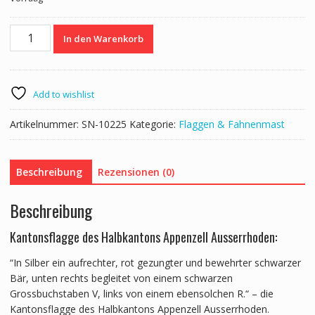
Kantonsflagge
In den Warenkorb
Appenzell
Ausserrhoden
120
cm
Add to wishlist
x
120
Artikelnummer:
SN-10225
Kategorie:
Flaggen & Fahnenmast
cm
Menge
Beschreibung
Rezensionen (0)
Beschreibung
Kantonsflagge des Halbkantons Appenzell Ausserrhoden:
“In Silber ein aufrechter, rot gezungter und bewehrter schwarzer
Bär, unten rechts begleitet von einem schwarzen
Grossbuchstaben V, links von einem ebensolchen R.“ – die
Kantonsflagge des Halbkantons Appenzell Ausserrhoden.