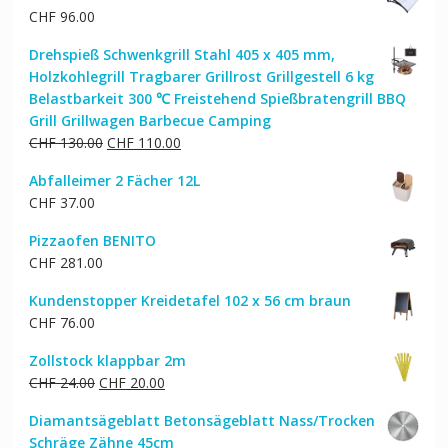
CHF
96.00
Drehspieß Schwenkgrill Stahl 405 x 405 mm,
Holzkohlegrill Tragbarer Grillrost Grillgestell 6 kg
Belastbarkeit 300 ℃ Freistehend Spießbratengrill BBQ
Grill Grillwagen Barbecue Camping
Ursprünglicher
Aktueller
CHF
130.00
CHF
110.00
Preis
Preis
Abfalleimer 2 Fächer 12L
war:
ist:
CHF
37.00
CHF 130.00
CHF 110.00.
Pizzaofen BENITO
CHF
281.00
Kundenstopper Kreidetafel 102 x 56 cm braun
CHF
76.00
Zollstock klappbar 2m
Ursprünglicher
Aktueller
CHF
24.00
CHF
20.00
Preis
Preis
Diamantsägeblatt Betonsägeblatt Nass/Trocken
war:
ist:
Schräge Zähne 45cm
CHF 24.00
CHF 20.00.