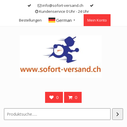
Skip
info@sofort-versand.ch
to
Kundenservice 0 Uhr - 24 Uhr
content
German
Bestellungen
Mein Konto
▼
0
0