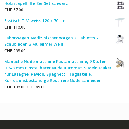
Holzstapelhilfe 2er Set schwarz
CHF
67.00
Esstisch TIM weiss 120 x 70 cm
CHF
116.00
Laborwagen Medizinischer Wagen 2 Tabletts 2
Schubladen 3 Mülleimer Weiß
CHF
268.00
Manuelle Nudelmaschine Pastamaschine, 9 Stufen
0,3–3 mm Einstellbarer Nudelautomat Nudeln Maker
für Lasagne, Ravioli, Spaghetti, Tagliatelle,
Korrosionsbeständige Rostfreie Nudelschneider
Ursprünglicher
Aktueller
CHF
106.00
CHF
89.00
Preis
Preis
war:
ist:
CHF 106.00
CHF 89.00.