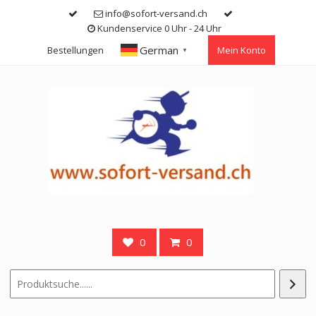
Skip
info@sofort-versand.ch
to
Kundenservice 0 Uhr - 24 Uhr
content
German
Bestellungen
Mein Konto
▼
0
0