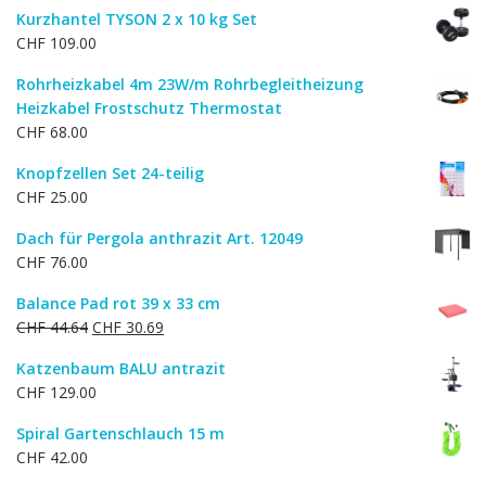
Kurzhantel TYSON 2 x 10 kg Set
CHF
109.00
Rohrheizkabel 4m 23W/m Rohrbegleitheizung
Heizkabel Frostschutz Thermostat
CHF
68.00
Knopfzellen Set 24-teilig
CHF
25.00
Dach für Pergola anthrazit Art. 12049
CHF
76.00
Balance Pad rot 39 x 33 cm
Ursprünglicher
Aktueller
CHF
44.64
CHF
30.69
Preis
Preis
Katzenbaum BALU antrazit
war:
ist:
CHF
129.00
CHF 44.64
CHF 30.69.
Spiral Gartenschlauch 15 m
CHF
42.00