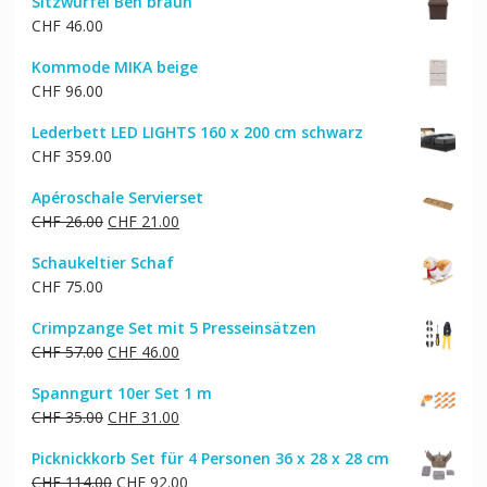
Sitzwürfel Ben braun
war:
ist:
CHF
46.00
CHF 26.00
CHF 21.00.
Kommode MIKA beige
CHF
96.00
Lederbett LED LIGHTS 160 x 200 cm schwarz
CHF
359.00
Apéroschale Servierset
Ursprünglicher
Aktueller
CHF
26.00
CHF
21.00
Preis
Preis
Schaukeltier Schaf
war:
ist:
CHF
75.00
CHF 26.00
CHF 21.00.
Crimpzange Set mit 5 Presseinsätzen
Ursprünglicher
Aktueller
CHF
57.00
CHF
46.00
Preis
Preis
Spanngurt 10er Set 1 m
war:
ist:
Ursprünglicher
Aktueller
CHF
35.00
CHF
31.00
CHF 57.00
CHF 46.00.
Preis
Preis
Picknickkorb Set für 4 Personen 36 x 28 x 28 cm
war:
ist:
Ursprünglicher
Aktueller
CHF
114.00
CHF
92.00