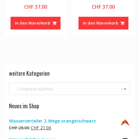
CHF
37.00
CHF
37.00
In den Warenkorb
In den Warenkorb
weitere Kategorien
Computerzubehör
×
Neues im Shop
Wasserverteiler 2-Wege orange/schwarz
Ursprünglicher
Aktueller
CHF
26.00
CHF
21.00
Preis
Preis