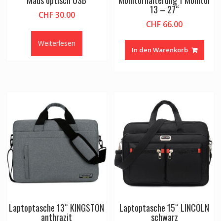
Maus optisch USB
Monitorhalterung 1 Monitor
13 – 27“
CHF
30.00
CHF
66.00
Weiterlesen
In den Warenkorb
Laptoptasche 13“ KINGSTON
Laptoptasche 15“ LINCOLN
anthrazit
schwarz