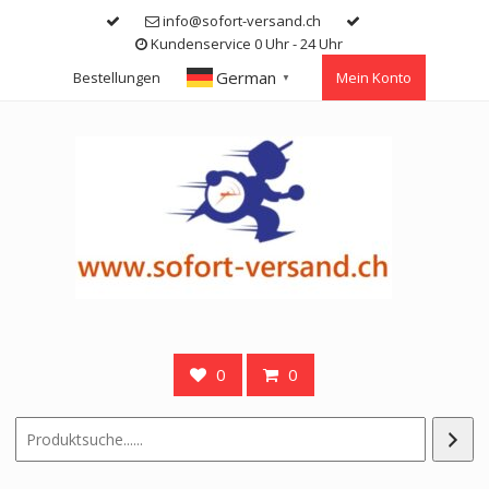
Skip
info@sofort-versand.ch
to
Kundenservice 0 Uhr - 24 Uhr
content
German
Bestellungen
Mein Konto
▼
0
0