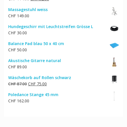
CHF 35.00
CHF 31.00.
Preis
Preis
Massagestuhl weiss
war:
ist:
CHF
149.00
CHF 114.00
CHF 92.00.
Hundegeschirr mit Leuchtstreifen Grösse L
CHF
30.00
Balance Pad blau 50 x 40 cm
CHF
50.00
Akustische Gitarre natural
CHF
89.00
Wäschekorb auf Rollen schwarz
Ursprünglicher
Aktueller
CHF
87.00
CHF
75.00
Preis
Preis
Poledance Stange 45 mm
war:
ist:
CHF
162.00
CHF 87.00
CHF 75.00.