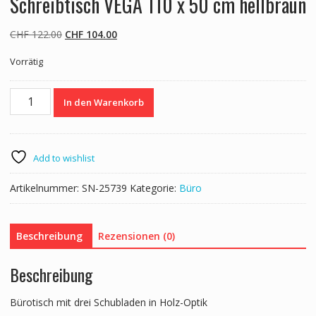
Schreibtisch VEGA 110 x 50 cm hellbraun
Ursprünglicher
Aktueller
CHF
122.00
CHF
104.00
Preis
Preis
Vorrätig
war:
ist:
CHF 122.00
CHF 104.00.
Schreibtisch
In den Warenkorb
VEGA
110
x
50
Add to wishlist
cm
hellbraun
Artikelnummer:
SN-25739
Kategorie:
Büro
Menge
Beschreibung
Rezensionen (0)
Beschreibung
Bürotisch mit drei Schubladen in Holz-Optik