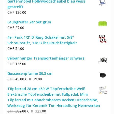
Gartenmöbel Hollywoodschaukel blau weiss
gestreift
CHF
136.00
Laubgreifer 2er Set grün
CHF
27.00
4er-Pack 1/2" D-Ring-Schäkel mit 5/8"
Schraubstift, 17637 lbs Bruchfestigkeit
CHF
54.00
Veloanhänger Transportanhänger schwarz
CHF
136.00
Gusseisenpfanne 30.5 cm
Ursprünglicher
Aktueller
CHF
45.00
CHF
39.00
Preis
Preis
Töpferrad 28 cm 450 W Töpferscheibe Weiß
war:
ist:
Elektrische Töpferscheibe mit Fußpedal, Mini
CHF 45.00
CHF 39.00.
Töpferrad mit abnehmbarem Becken Drehscheibe,
Werkzeug für Keramik Ton Herstellung Heimwerken
Ursprünglicher
Aktueller
CHF
382.00
CHF
323.00