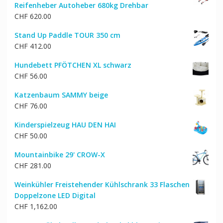
Reifenheber Autoheber 680kg Drehbar
CHF 150.00
CHF 128.00.
CHF
620.00
Stand Up Paddle TOUR 350 cm
CHF
412.00
Hundebett PFÖTCHEN XL schwarz
CHF
56.00
Katzenbaum SAMMY beige
CHF
76.00
Kinderspielzeug HAU DEN HAI
CHF
50.00
Mountainbike 29' CROW-X
CHF
281.00
Weinkühler Freistehender Kühlschrank 33 Flaschen
Doppelzone LED Digital
CHF
1,162.00