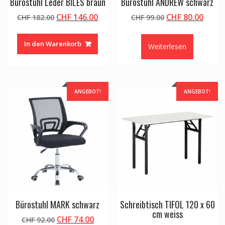
Bürostuhl Leder BILES braun
Bürostuhl ANDREW schwarz
Ursprünglicher
Aktueller
Ursprünglicher
Aktue
CHF
146.00
CHF
80.00
CHF
182.00
CHF
99.00
Preis
Preis
Preis
Preis
war:
ist:
war:
ist:
In den Warenkorb
Weiterlesen
CHF 182.00
CHF 146.00.
CHF 99.00
CHF 8
ANGEBOT!
ANGEBOT!
Bürostuhl MARK schwarz
Schreibtisch TIFOL 120 x 60
cm weiss
Ursprünglicher
Aktueller
CHF
74.00
CHF
92.00