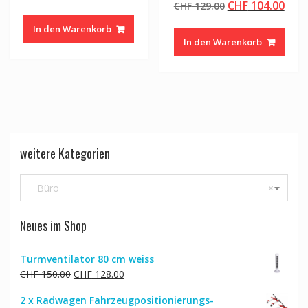
Ursprünglicher
Aktu
CHF
104.00
Preis
Preis
CHF
129.00
Preis
Prei
war:
ist:
In den Warenkorb
war:
ist:
CHF 92.00
CHF 74.00.
In den Warenkorb
CHF 129.00
CHF 
weitere Kategorien
Büro
×
Neues im Shop
Turmventilator 80 cm weiss
Ursprünglicher
Aktueller
CHF
150.00
CHF
128.00
Preis
Preis
2 x Radwagen Fahrzeugpositionierungs-
war:
ist: