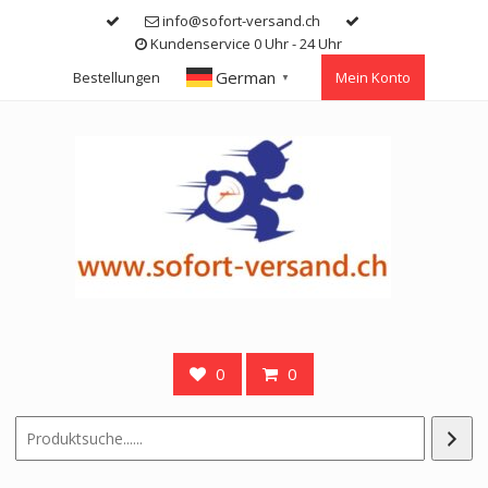
Skip
info@sofort-versand.ch
to
Kundenservice 0 Uhr - 24 Uhr
content
German
Bestellungen
Mein Konto
▼
0
0