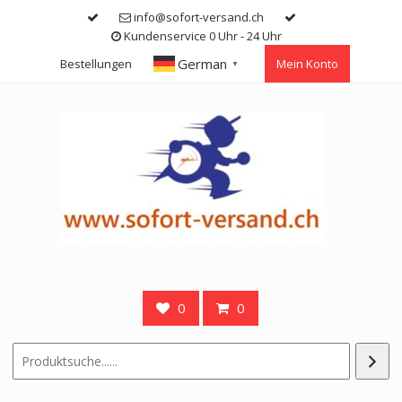
Skip
info@sofort-versand.ch
to
Kundenservice 0 Uhr - 24 Uhr
content
German
Bestellungen
Mein Konto
▼
0
0