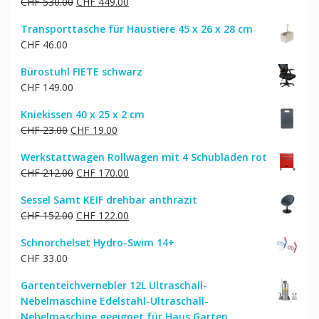
Ursprünglicher
Aktueller
CHF
530.00
CHF
449.00
Preis
Preis
Transporttasche für Haustiere 45 x 26 x 28 cm
war:
ist:
CHF
46.00
CHF 530.00
CHF 449.00.
Bürostuhl FIETE schwarz
CHF
149.00
Kniekissen 40 x 25 x 2 cm
Ursprünglicher
Aktueller
CHF
23.00
CHF
19.00
Preis
Preis
Werkstattwagen Rollwagen mit 4 Schubladen rot
war:
ist:
Ursprünglicher
Aktueller
CHF
212.00
CHF
170.00
CHF 23.00
CHF 19.00.
Preis
Preis
Sessel Samt KEIF drehbar anthrazit
war:
ist:
Ursprünglicher
Aktueller
CHF
152.00
CHF
122.00
CHF 212.00
CHF 170.00.
Preis
Preis
Schnorchelset Hydro-Swim 14+
war:
ist:
CHF
33.00
CHF 152.00
CHF 122.00.
Gartenteichvernebler 12L Ultraschall-
Nebelmaschine Edelstahl-Ultraschall-
Nebelmaschine geeignet für Haus Garten