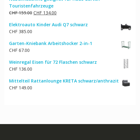
Touristenfahrzeuge
Ursprünglicher
Aktueller
CHF
159.00
CHF
134.00
Preis
Preis
Elektroauto Kinder Audi Q7 schwarz
war:
ist:
CHF
385.00
CHF 159.00
CHF 134.00.
Garten-Kniebank Arbeitshocker 2-in-1
CHF
67.00
Weinregal Eisen für 72 Flaschen schwarz
CHF
136.00
Mittelteil Rattanlounge KRETA schwarz/anthrazit
CHF
149.00