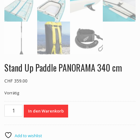
Stand Up Paddle PANORAMA 340 cm
CHF
359.00
Vorrätig
Stand
In den Warenkorb
Up
Paddle
PANORAMA
340
Add to wishlist