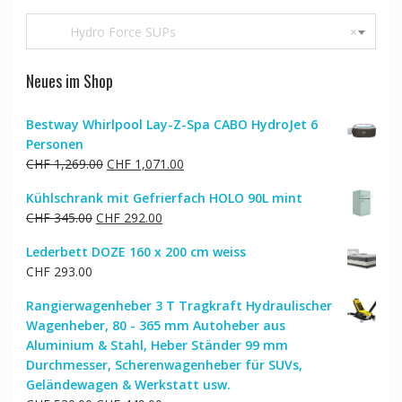
Hydro Force SUPs
×
Neues im Shop
Bestway Whirlpool Lay-Z-Spa CABO HydroJet 6
Personen
Ursprünglicher
Aktueller
CHF
1,269.00
CHF
1,071.00
Preis
Preis
Kühlschrank mit Gefrierfach HOLO 90L mint
war:
ist:
Ursprünglicher
Aktueller
CHF
345.00
CHF
292.00
CHF 1,269.00
CHF 1,071.00.
Preis
Preis
Lederbett DOZE 160 x 200 cm weiss
war:
ist:
CHF
293.00
CHF 345.00
CHF 292.00.
Rangierwagenheber 3 T Tragkraft Hydraulischer
Wagenheber, 80 - 365 mm Autoheber aus
Aluminium & Stahl, Heber Ständer 99 mm
Durchmesser, Scherenwagenheber für SUVs,
Geländewagen & Werkstatt usw.