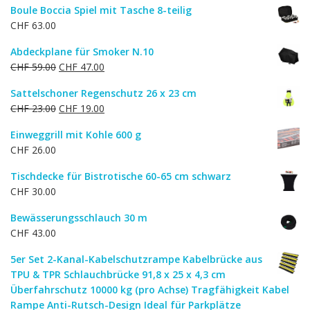
Boule Boccia Spiel mit Tasche 8-teilig
CHF
63.00
Abdeckplane für Smoker N.10
Ursprünglicher
Aktueller
CHF
59.00
CHF
47.00
Preis
Preis
Sattelschoner Regenschutz 26 x 23 cm
war:
ist:
Ursprünglicher
Aktueller
CHF
23.00
CHF
19.00
CHF 59.00
CHF 47.00.
Preis
Preis
Einweggrill mit Kohle 600 g
war:
ist:
CHF
26.00
CHF 23.00
CHF 19.00.
Tischdecke für Bistrotische 60-65 cm schwarz
CHF
30.00
Bewässerungsschlauch 30 m
CHF
43.00
5er Set 2-Kanal-Kabelschutzrampe Kabelbrücke aus
TPU & TPR Schlauchbrücke 91,8 x 25 x 4,3 cm
Überfahrschutz 10000 kg (pro Achse) Tragfähigkeit Kabel
Rampe Anti-Rutsch-Design Ideal für Parkplätze