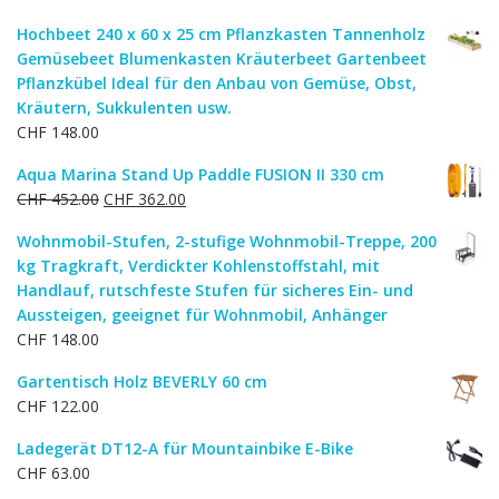
Preis
Preis
Hochbeet 240 x 60 x 25 cm Pflanzkasten Tannenholz
war:
ist:
Gemüsebeet Blumenkasten Kräuterbeet Gartenbeet
CHF 364.00
CHF 308.00.
Pflanzkübel Ideal für den Anbau von Gemüse, Obst,
Kräutern, Sukkulenten usw.
CHF
148.00
Aqua Marina Stand Up Paddle FUSION II 330 cm
Ursprünglicher
Aktueller
CHF
452.00
CHF
362.00
Preis
Preis
Wohnmobil-Stufen, 2-stufige Wohnmobil-Treppe, 200
war:
ist:
kg Tragkraft, Verdickter Kohlenstoffstahl, mit
CHF 452.00
CHF 362.00.
Handlauf, rutschfeste Stufen für sicheres Ein- und
Aussteigen, geeignet für Wohnmobil, Anhänger
CHF
148.00
Gartentisch Holz BEVERLY 60 cm
CHF
122.00
Ladegerät DT12-A für Mountainbike E-Bike
CHF
63.00