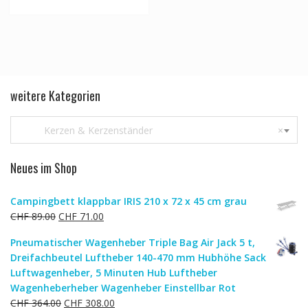
weitere Kategorien
Kerzen & Kerzenständer
×
Neues im Shop
Campingbett klappbar IRIS 210 x 72 x 45 cm grau
Ursprünglicher
Aktueller
CHF
89.00
CHF
71.00
Preis
Preis
Pneumatischer Wagenheber Triple Bag Air Jack 5 t,
war:
ist:
Dreifachbeutel Luftheber 140-470 mm Hubhöhe Sack
CHF 89.00
CHF 71.00.
Luftwagenheber, 5 Minuten Hub Luftheber
Wagenheberheber Wagenheber Einstellbar Rot
Ursprünglicher
Aktueller
CHF
364.00
CHF
308.00