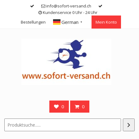
Skip
info@sofort-versand.ch
to
Kundenservice 0 Uhr - 24 Uhr
content
German
Bestellungen
Mein Konto
▼
0
0