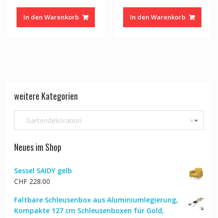
Preis
Preis
Preis
Preis
war:
ist:
war:
ist:
In den Warenkorb
In den Warenkorb
CHF 122.00
CHF 98.00.
CHF 51.00
CHF 4
weitere Kategorien
Gartendekoration
×
Neues im Shop
Sessel SAIDY gelb
CHF
228.00
Faltbare Schleusenbox aus Aluminiumlegierung,
Kompakte 127 cm Schleusenboxen für Gold,