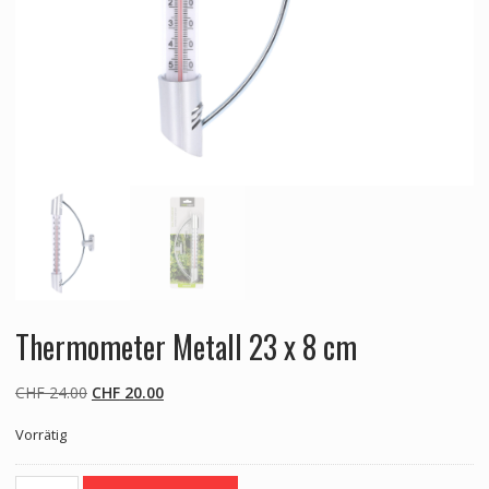
Thermometer Metall 23 x 8 cm
Ursprünglicher
Aktueller
CHF
24.00
CHF
20.00
Preis
Preis
Vorrätig
war:
ist:
CHF 24.00
CHF 20.00.
Thermometer