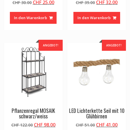
Ursprünglicher
Aktueller
Ursprünglicher
Aktue
CHF
25.00
CHF
32.00
CHF
30.00
CHF
39.00
Preis
Preis
Preis
Preis
war:
ist:
war:
ist:
In den Warenkorb
In den Warenkorb
CHF 30.00
CHF 25.00.
CHF 39.00
CHF 3
ANGEBOT!
ANGEBOT!
Pflanzenregal MOSAIK
LED Lichterkette Seil mit 10
schwarz/weiss
Glühbirnen
Ursprünglicher
Aktueller
Ursprünglicher
Aktue
CHF
98.00
CHF
41.00
CHF
122.00
CHF
51.00