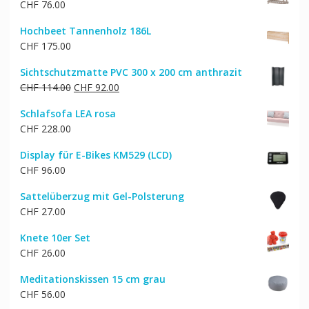
CHF
76.00
Hochbeet Tannenholz 186L
CHF
175.00
Sichtschutzmatte PVC 300 x 200 cm anthrazit
Ursprünglicher
Aktueller
CHF
114.00
CHF
92.00
Preis
Preis
Schlafsofa LEA rosa
war:
ist:
CHF
228.00
CHF 114.00
CHF 92.00.
Display für E-Bikes KM529 (LCD)
CHF
96.00
Sattelüberzug mit Gel-Polsterung
CHF
27.00
Knete 10er Set
CHF
26.00
Meditationskissen 15 cm grau
CHF
56.00