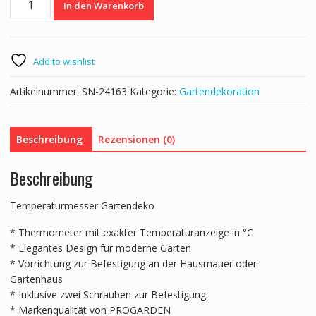
In den Warenkorb
Metall
23
x
8
Add to wishlist
cm
Menge
Artikelnummer:
SN-24163
Kategorie:
Gartendekoration
Beschreibung
Rezensionen (0)
Beschreibung
Temperaturmesser Gartendeko
* Thermometer mit exakter Temperaturanzeige in °C
* Elegantes Design für moderne Gärten
* Vorrichtung zur Befestigung an der Hausmauer oder
Gartenhaus
* Inklusive zwei Schrauben zur Befestigung
* Markenqualität von PROGARDEN