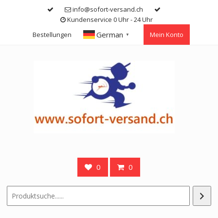
Skip
info@sofort-versand.ch
to
Kundenservice 0 Uhr - 24 Uhr
content
German
Bestellungen
Mein Konto
▼
0
0