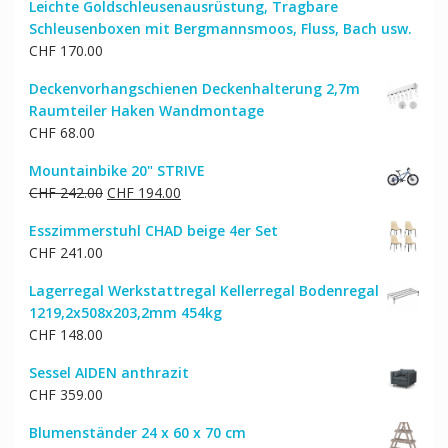
Leichte Goldschleusenausrüstung, Tragbare
Schleusenboxen mit Bergmannsmoos, Fluss, Bach usw.
CHF
170.00
Deckenvorhangschienen Deckenhalterung 2,7m
Raumteiler Haken Wandmontage
CHF
68.00
Mountainbike 20" STRIVE
Ursprünglicher
Aktueller
CHF
242.00
CHF
194.00
Preis
Preis
Esszimmerstuhl CHAD beige 4er Set
war:
ist:
CHF
241.00
CHF 242.00
CHF 194.00.
Lagerregal Werkstattregal Kellerregal Bodenregal
1219,2x508x203,2mm 454kg
CHF
148.00
Sessel AIDEN anthrazit
CHF
359.00
Blumenständer 24 x 60 x 70 cm