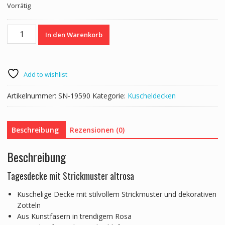
Vorrätig
Kuscheldecke
In den Warenkorb
DREW
130
x
170
Add to wishlist
cm
altrosa
Artikelnummer:
SN-19590
Kategorie:
Kuscheldecken
Menge
Beschreibung
Rezensionen (0)
Beschreibung
Tagesdecke mit Strickmuster altrosa
Kuschelige Decke mit stilvollem Strickmuster und dekorativen
Zotteln
Aus Kunstfasern in trendigem Rosa