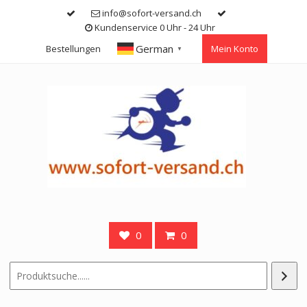
Skip
info@sofort-versand.ch
to
Kundenservice 0 Uhr - 24 Uhr
content
German
Bestellungen
Mein Konto
▼
0
0