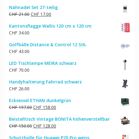
Nähnadel Set 27-teilig
Ursprünglicher
Aktueller
CHF
21.00
CHF
17.00
Preis
Preis
Kantonsflagge Wallis 120 cm x 120 cm
war:
ist:
CHF
34.00
CHF 21.00
CHF 17.00.
Golfbälle Distance & Control 12 Stk.
CHF
43.00
LED Tischlampe MEIRA schwarz
CHF
70.00
Handyhalterung Fahrrad schwarz
CHF
26.00
Ecksessel ETHAN dunkelgrün
Ursprünglicher
Aktueller
CHF
197.00
CHF
158.00
Preis
Preis
Beistelltisch Vintage BONITA höhenverstellbar
war:
ist:
Ursprünglicher
Aktueller
CHF
150.00
CHF
128.00
CHF 197.00
CHF 158.00.
Preis
Preis
Schutzhülle für Huawei P20 Pro weiss