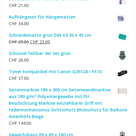
war:
ist:
CHF
21.00
CHF 150.00
CHF 128.00.
Aufhängeset für Hängematten
CHF
34.00
Schneidematte grün DIN A3 30 x 45 cm
Ursprünglicher
Aktueller
CHF
29.00
CHF
23.00
Preis
Preis
Schüssel faltbar 3er Set grün
war:
ist:
CHF
26.00
CHF 29.00
CHF 23.00.
Toner kompatibel mit Canon Q2612A / FX10
CHF
37.00
Seitenmarkise 180 x 300 cm Seitenwandmarkise
aus 180 g/m² Polyestergewebe mit PU-
Beschichtung Markise einziehbarer Griff mit
Federmechanismus Sichtschutz Blickschutz für Balkone
Innenhöfe Beige
CHF
144.00
Gewächshaus 69 x 49 x 160 cm