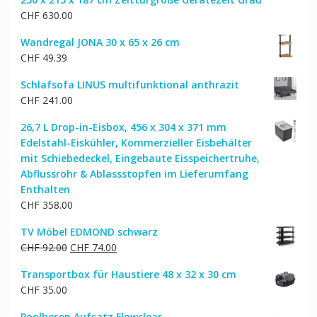
CHF
630.00
Wandregal JONA 30 x 65 x 26 cm
CHF
49.39
Schlafsofa LINUS multifunktional anthrazit
CHF
241.00
26,7 L Drop-in-Eisbox, 456 x 304 x 371 mm
Edelstahl-Eiskühler, Kommerzieller Eisbehälter
mit Schiebedeckel, Eingebaute Eisspeichertruhe,
Abflussrohr & Ablassstopfen im Lieferumfang
Enthalten
CHF
358.00
TV Möbel EDMOND schwarz
Ursprünglicher
Aktueller
CHF
92.00
CHF
74.00
Preis
Preis
Transportbox für Haustiere 48 x 32 x 30 cm
war:
ist:
CHF
35.00
CHF 92.00
CHF 74.00.
Poolbesen Aufsatz Flowclear