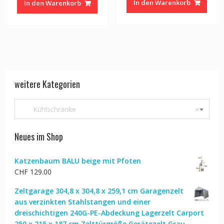
In den Warenkorb
In den Warenkorb
CHF 1,059.00
CHF 894.00.
weitere Kategorien
Kühlschränke
×
Neues im Shop
Katzenbaum BALU beige mit Pfoten
CHF
129.00
Zeltgarage 304,8 x 304,8 x 259,1 cm Garagenzelt
aus verzinkten Stahlstangen und einer
dreischichtigen 240G-PE-Abdeckung Lagerzelt Carport
250 x 215 x 187 cm Zelttürgröße Gerätezelt Grau