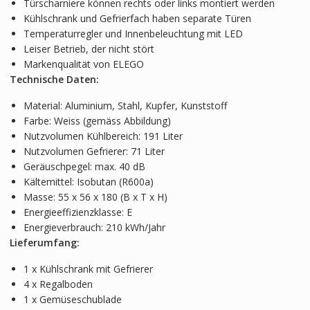
Türscharniere können rechts oder links montiert werden
Kühlschrank und Gefrierfach haben separate Türen
Temperaturregler und Innenbeleuchtung mit LED
Leiser Betrieb, der nicht stört
Markenqualität von ELEGO
Technische Daten:
Material: Aluminium, Stahl, Kupfer, Kunststoff
Farbe: Weiss (gemäss Abbildung)
Nutzvolumen Kühlbereich: 191 Liter
Nutzvolumen Gefrierer: 71 Liter
Geräuschpegel: max. 40 dB
Kältemittel: Isobutan (R600a)
Masse: 55 x 56 x 180 (B x T x H)
Energieeffizienzklasse: E
Energieverbrauch: 210 kWh/Jahr
Lieferumfang:
1 x Kühlschrank mit Gefrierer
4 x Regalboden
1 x Gemüseschublade