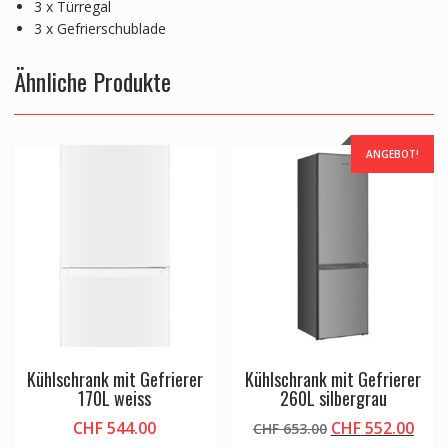
3 x Türregal
3 x Gefrierschublade
Ähnliche Produkte
ANGEBOT!
Kühlschrank mit Gefrierer
Kühlschrank mit Gefrierer
170L weiss
260L silbergrau
Ursprünglicher
Aktu
CHF
544.00
CHF
552.00
CHF
653.00