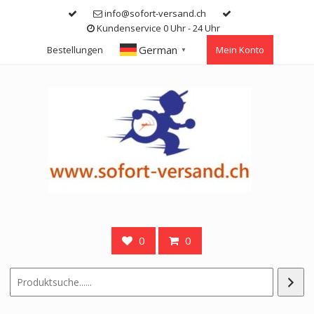
Skip
info@sofort-versand.ch
to
Kundenservice 0 Uhr - 24 Uhr
content
German
Bestellungen
Mein Konto
▼
0
0