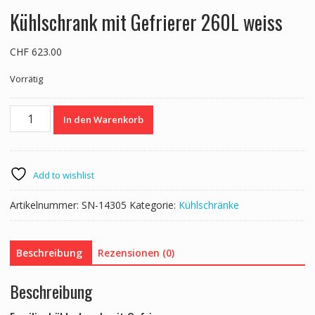
Kühlschrank mit Gefrierer 260L weiss
CHF
623.00
Vorrätig
Kühlschrank
In den Warenkorb
mit
Gefrierer
260L
weiss
Add to wishlist
Menge
Artikelnummer:
SN-14305
Kategorie:
Kühlschränke
Beschreibung
Rezensionen (0)
Beschreibung