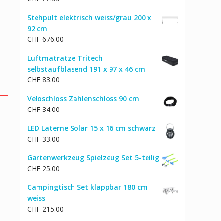
CHF 29.00
CHF 23.00.
Stehpult elektrisch weiss/grau 200 x
92 cm
CHF
676.00
Luftmatratze Tritech
selbstaufblasend 191 x 97 x 46 cm
CHF
83.00
Veloschloss Zahlenschloss 90 cm
CHF
34.00
LED Laterne Solar 15 x 16 cm schwarz
CHF
33.00
Gartenwerkzeug Spielzeug Set 5-teilig
CHF
25.00
Campingtisch Set klappbar 180 cm
weiss
CHF
215.00