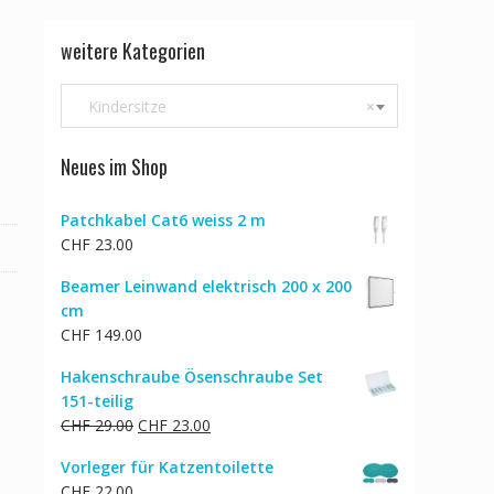
weitere Kategorien
Kindersitze
×
Neues im Shop
Patchkabel Cat6 weiss 2 m
CHF
23.00
Beamer Leinwand elektrisch 200 x 200
cm
CHF
149.00
Hakenschraube Ösenschraube Set
151-teilig
Ursprünglicher
Aktueller
CHF
29.00
CHF
23.00
Preis
Preis
Vorleger für Katzentoilette
war:
ist:
CHF
22.00