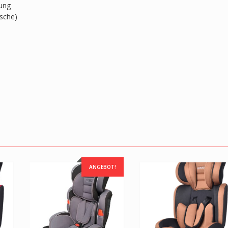
rung
sche)
ANGEBOT!