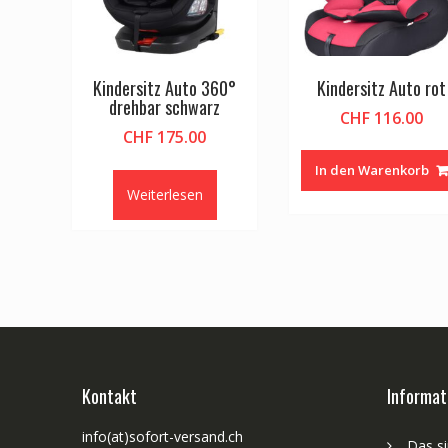
Kindersitz Auto 360°
Kindersitz Auto rot
drehbar schwarz
CHF
116.00
CHF
175.00
In den Warenkorb
Weiterlesen
Kontakt
Informat
info(at)sofort-versand.ch
Das si