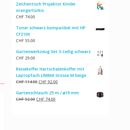
Zeichentisch Projektor Kinder
orange/türkis
CHF
74.00
Toner schwarz kompatibel mit HP
CF210X
CHF
55.00
Gartenwerkzeug Set 3-teilig schwarz
CHF
29.00
Reisekoffer Hartschalenkoffer mit
Laptopfach LIMMA Grösse M beige
Ursprünglicher
Aktueller
CHF
114.00
CHF
92.00
Preis
Preis
Gartenschlauch 25 m / ⌀19 mm
war:
ist:
Ursprünglicher
Aktueller
CHF
92.00
CHF
74.00
CHF 114.00
CHF 92.00.
Preis
Preis
war:
ist:
CHF 92.00
CHF 74.00.