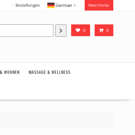
German
Bestellungen
Mein Konto
▼
0
0
 & WOHNEN
MASSAGE & WELLNESS