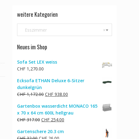
weitere Kategorien
Esszimmer
×
Neues im Shop
Sofa Set LEX weiss
CHF
1,270.00
Ecksofa ETHAN Deluxe 6-Sitzer
dunkelgrün
Ursprünglicher
Aktueller
CHF
1,172.00
CHF
938.00
Preis
Preis
Gartenbox wasserdicht MONACO 165
war:
ist:
x 70 x 64 cm 600L hellgrau
CHF 1,172.00
CHF 938.00.
Ursprünglicher
Aktueller
CHF
317.00
CHF
254.00
Preis
Preis
Gartenschere 20.3 cm
war:
ist:
Ursprünglicher
Aktueller
CHF
32.00
CHF
26.00