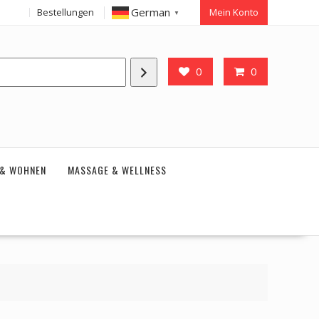
German
Bestellungen
Mein Konto
▼
0
0
 & WOHNEN
MASSAGE & WELLNESS