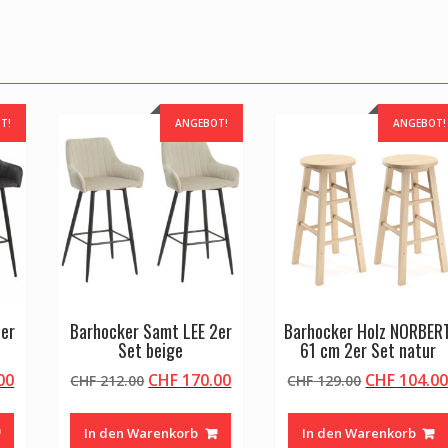
T!
ANGEBOT!
ANGEBOT!
2er
Barhocker Samt LEE 2er
Barhocker Holz NORBER
Set beige
61 cm 2er Set natur
licher
Aktueller
Ursprünglicher
Aktueller
Ursprüngli
00
CHF
170.00
CHF
104.0
CHF
212.00
CHF
129.00
Preis
Preis
Preis
Preis
ist:
war:
ist:
war:
In den Warenkorb
In den Warenkorb
00
CHF 170.00.
CHF 212.00
CHF 170.00.
CHF 129.00