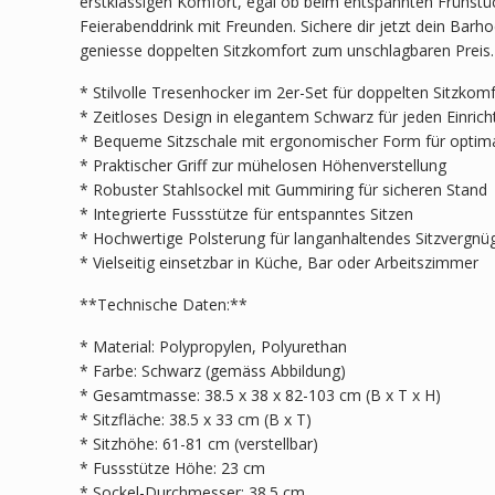
erstklassigen Komfort, egal ob beim entspannten Frühstü
Feierabenddrink mit Freunden. Sichere dir jetzt dein Barh
geniesse doppelten Sitzkomfort zum unschlagbaren Preis.
* Stilvolle Tresenhocker im 2er-Set für doppelten Sitzkom
* Zeitloses Design in elegantem Schwarz für jeden Einrich
* Bequeme Sitzschale mit ergonomischer Form für optima
* Praktischer Griff zur mühelosen Höhenverstellung
* Robuster Stahlsockel mit Gummiring für sicheren Stand
* Integrierte Fussstütze für entspanntes Sitzen
* Hochwertige Polsterung für langanhaltendes Sitzvergnü
* Vielseitig einsetzbar in Küche, Bar oder Arbeitszimmer
**Technische Daten:**
* Material: Polypropylen, Polyurethan
* Farbe: Schwarz (gemäss Abbildung)
* Gesamtmasse: 38.5 x 38 x 82-103 cm (B x T x H)
* Sitzfläche: 38.5 x 33 cm (B x T)
* Sitzhöhe: 61-81 cm (verstellbar)
* Fussstütze Höhe: 23 cm
* Sockel-Durchmesser: 38.5 cm