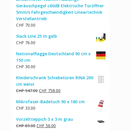
Geräuschpegel ≤60dB Elektrische Türöffner
5mm/s Fahrgeschwindigkeit Lineartechnik
Verstellantrieb
CHF
70.00
Slack Line 25 m gelb
CHF
76.00
Nationalflagge Deutschland 90 cm x
150 cm
CHF
30.00
Kleiderschrank Schiebetüren RINA 200
cm weiss
Ursprünglicher
Aktueller
CHF
947.00
CHF
758.00
Preis
Preis
Mikrofaser-Badetuch 90 x 180 cm
war:
ist:
CHF
33.00
CHF 947.00
CHF 758.00.
Vorzeltteppich 3 x 3 m grau
Ursprünglicher
Aktueller
CHF
69.00
CHF
56.00