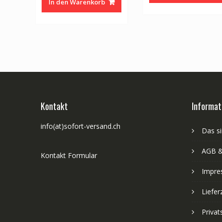
In den Warenkorb
CHF 257.00
CHF 206.00.
Kontakt
Informat
info(at)sofort-versand.ch
Das si
AGB &
Kontakt Formular
Impre
Liefer
Priva