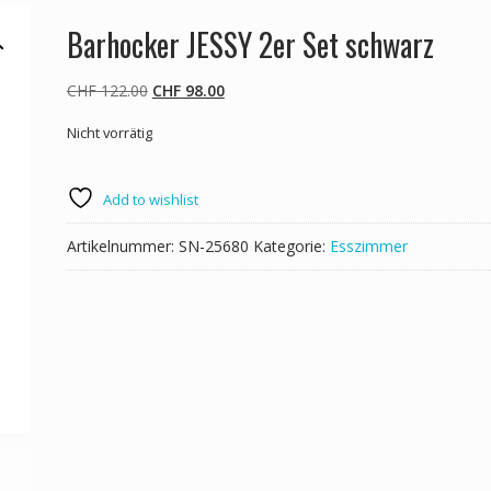
Barhocker JESSY 2er Set schwarz
Ursprünglicher
Aktueller
CHF
122.00
CHF
98.00
Preis
Preis
Nicht vorrätig
war:
ist:
CHF 122.00
CHF 98.00.
Add to wishlist
Artikelnummer:
SN-25680
Kategorie:
Esszimmer