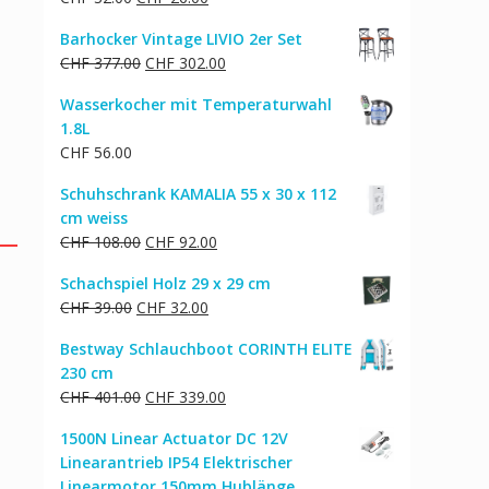
CHF 317.00
CHF 254.00.
Preis
Preis
Barhocker Vintage LIVIO 2er Set
war:
ist:
Ursprünglicher
Aktueller
CHF
377.00
CHF
302.00
CHF 32.00
CHF 26.00.
Preis
Preis
Wasserkocher mit Temperaturwahl
war:
ist:
1.8L
CHF 377.00
CHF 302.00.
CHF
56.00
Schuhschrank KAMALIA 55 x 30 x 112
cm weiss
Ursprünglicher
Aktueller
CHF
108.00
CHF
92.00
Preis
Preis
Schachspiel Holz 29 x 29 cm
war:
ist:
Ursprünglicher
Aktueller
CHF
39.00
CHF
32.00
CHF 108.00
CHF 92.00.
Preis
Preis
Bestway Schlauchboot CORINTH ELITE
war:
ist:
230 cm
CHF 39.00
CHF 32.00.
Ursprünglicher
Aktueller
CHF
401.00
CHF
339.00
Preis
Preis
1500N Linear Actuator DC 12V
war:
ist:
Linearantrieb IP54 Elektrischer
CHF 401.00
CHF 339.00.
Linearmotor 150mm Hublänge