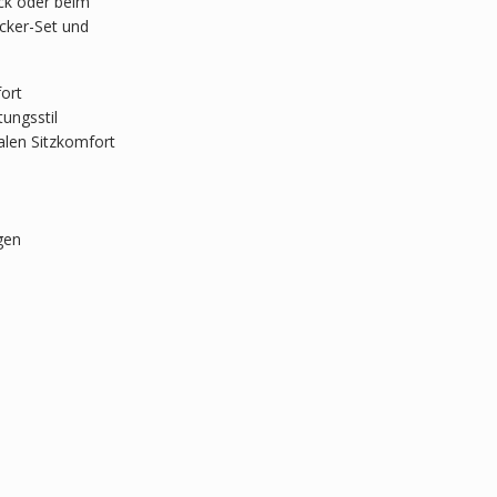
ck oder beim
ocker-Set und
fort
tungsstil
len Sitzkomfort
gen