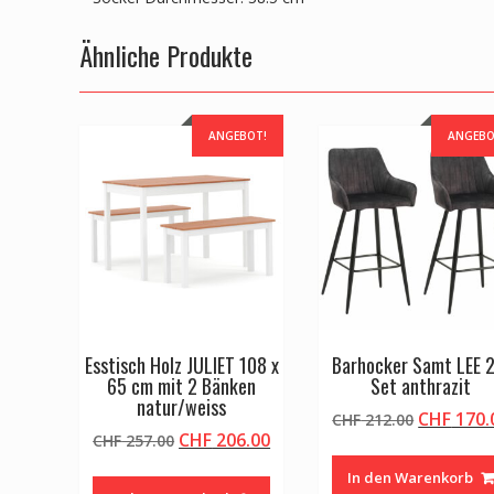
Ähnliche Produkte
ANGEBOT!
ANGEBO
Esstisch Holz JULIET 108 x
Barhocker Samt LEE 
65 cm mit 2 Bänken
Set anthrazit
natur/weiss
Ursprüng
CHF
170.
CHF
212.00
Ursprünglicher
Aktueller
CHF
206.00
CHF
257.00
Preis
Preis
Preis
war:
In den Warenkorb
war:
ist:
CHF 212.