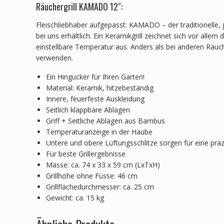
Räuchergrill KAMADO 12″:
Fleischliebhaber aufgepasst: KAMADO – der traditionelle, j
bei uns erhältlich. Ein Keramikgrill zeichnet sich vor al
einstellbare Temperatur aus. Anders als bei anderen Räuch
verwenden.
Ein Hingucker für Ihren Garten!
Material: Keramik, hitzebeständig
Innere, feuerfeste Auskleidung
Seitlich klappbare Ablagen
Griff + Seitliche Ablagen aus Bambus
Temperaturanzeige in der Haube
Untere und obere Lüftungsschlitze sorgen für eine prä
Für beste Grillergebnisse
Masse: ca. 74 x 33 x 59 cm (LxTxH)
Grillhöhe ohne Füsse: 46 cm
Grillflächedurchmesser: ca. 25 cm
Gewicht: ca. 15 kg