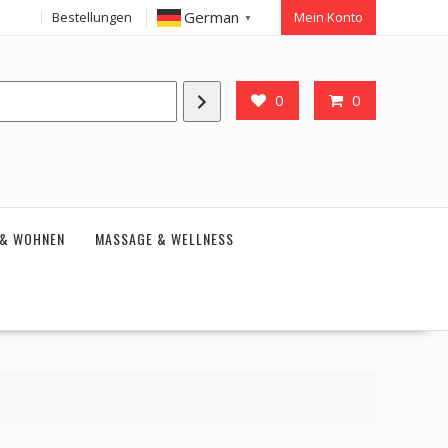
German
Bestellungen
Mein Konto
▼
0
0
 & WOHNEN
MASSAGE & WELLNESS