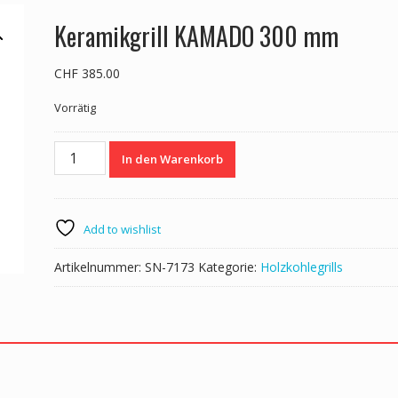
Keramikgrill KAMADO 300 mm
CHF
385.00
Vorrätig
Keramikgrill
In den Warenkorb
KAMADO
300
mm
Menge
Add to wishlist
Artikelnummer:
SN-7173
Kategorie:
Holzkohlegrills