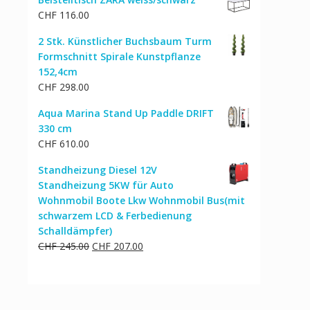
CHF
116.00
2 Stk. Künstlicher Buchsbaum Turm
Formschnitt Spirale Kunstpflanze
152,4cm
CHF
298.00
Aqua Marina Stand Up Paddle DRIFT
330 cm
CHF
610.00
Standheizung Diesel 12V
Standheizung 5KW für Auto
Wohnmobil Boote Lkw Wohnmobil Bus(mit
schwarzem LCD & Ferbedienung
Schalldämpfer)
Ursprünglicher
Aktueller
CHF
245.00
CHF
207.00
Preis
Preis
war:
ist:
CHF 245.00
CHF 207.00.