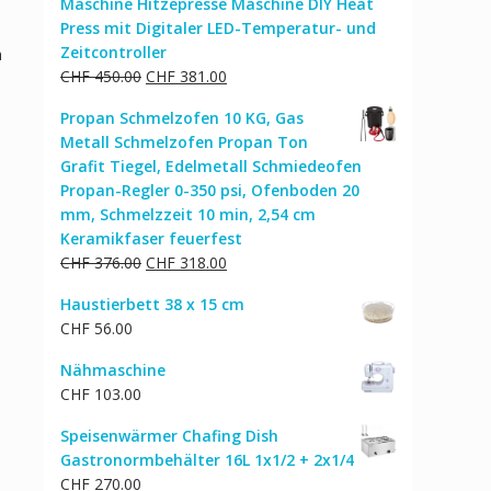
Maschine Hitzepresse Maschine DIY Heat
Press mit Digitaler LED-Temperatur- und
Zeitcontroller
h
Ursprünglicher
Aktueller
CHF
450.00
CHF
381.00
Preis
Preis
Propan Schmelzofen 10 KG, Gas
war:
ist:
Metall Schmelzofen Propan Ton
CHF 450.00
CHF 381.00.
Grafit Tiegel, Edelmetall Schmiedeofen
Propan-Regler 0-350 psi, Ofenboden 20
mm, Schmelzzeit 10 min, 2,54 cm
Keramikfaser feuerfest
Ursprünglicher
Aktueller
CHF
376.00
CHF
318.00
Preis
Preis
Haustierbett 38 x 15 cm
war:
ist:
CHF
56.00
CHF 376.00
CHF 318.00.
Nähmaschine
CHF
103.00
Speisenwärmer Chafing Dish
Gastronormbehälter 16L 1x1/2 + 2x1/4
CHF
270.00