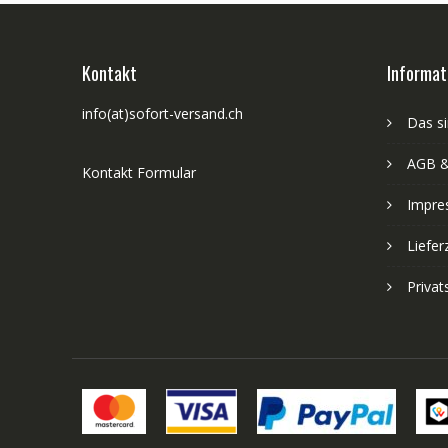
Kontakt
Informat
info(at)sofort-versand.ch
Das si
AGB &
Kontakt Formular
Impre
Liefer
Priva