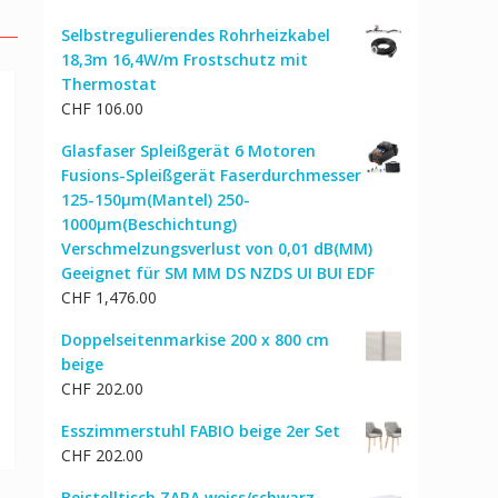
Selbstregulierendes Rohrheizkabel
18,3m 16,4W/m Frostschutz mit
Thermostat
CHF
106.00
Glasfaser Spleißgerät 6 Motoren
Fusions-Spleißgerät Faserdurchmesser
125-150μm(Mantel) 250-
1000μm(Beschichtung)
Verschmelzungsverlust von 0,01 dB(MM)
Geeignet für SM MM DS NZDS UI BUI EDF
CHF
1,476.00
l
Doppelseitenmarkise 200 x 800 cm
beige
CHF
202.00
Esszimmerstuhl FABIO beige 2er Set
CHF
202.00
Beistelltisch ZARA weiss/schwarz