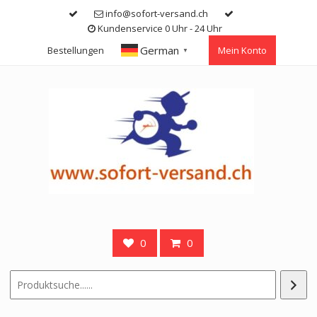
Skip
info@sofort-versand.ch
to
Kundenservice 0 Uhr - 24 Uhr
content
German
Bestellungen
Mein Konto
▼
0
0