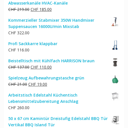
Abwasserkanäle HVAC-Kanäle
Ursprünglicher
Aktueller
CHF
219.00
CHF
185.00
Preis
Preis
Kommerzieller Stabmixer 350W Handmixer
war:
ist:
Suppensaucen 16000U/min Mixstab
CHF 219.00
CHF 185.00.
CHF
322.00
Profi Sackkarre klappbar
CHF
116.00
Beistelltisch mit Kühlfach HARRISON braun
Ursprünglicher
Aktueller
CHF
137.00
CHF
110.00
Preis
Preis
Spielzeug Aufbewahrungstasche grün
war:
ist:
Ursprünglicher
Aktueller
CHF
21.00
CHF
19.00
CHF 137.00
CHF 110.00.
Preis
Preis
Arbeitstisch Edelstahl Küchentisch
war:
ist:
Lebensmittelzubereitung Anschlag
CHF 21.00
CHF 19.00.
CHF
260.00
50 x 67 cm Kamintür Dreistufig Edelstahl BBQ Tür
Vertikal BBQ Island Tür