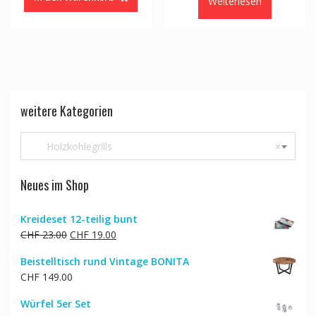
Weiterlesen
weitere Kategorien
Holzkohlegrills
×
Neues im Shop
Kreideset 12-teilig bunt
Ursprünglicher
Aktueller
CHF
23.00
CHF
19.00
Preis
Preis
Beistelltisch rund Vintage BONITA
war:
ist:
CHF
149.00
CHF 23.00
CHF 19.00.
Würfel 5er Set