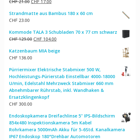
Ursprünglicher
Aktueller
CHF
21.00
CHF
17.00
Preis
Preis
Strandmatte aus Bambus 180 x 60 cm
war:
ist:
CHF
23.00
CHF 21.00
CHF 17.00.
Kommode TALA 3 Schubladen 70 x 77 cm schwarz
Ursprünglicher
Aktueller
CHF
129.00
CHF
104.00
Preis
Preis
Katzenbaum MIA beige
war:
ist:
CHF
136.00
CHF 129.00
CHF 104.00.
Pürriermixer Elektrische Stabmixer 500 W,
Hochleistungs-Pürierstab Einstellbar 4000-18000
U/min, Edelstahl Mehrzweck Stabmixer 660 mm
Abnehmbarer Rührstab, inkl. Wandhaken &
Ersatzklingenkopf
CHF
300.00
Endoskopkamera Dreifachlinse 5" IPS-Bildschirm
854x480 Inspektionskamera 5m Kabel
Rohrkamera 5000mAh Akku für 5-6Std. Kanalkamera
IP67 Endoskop 180°Drehbar Automotoren