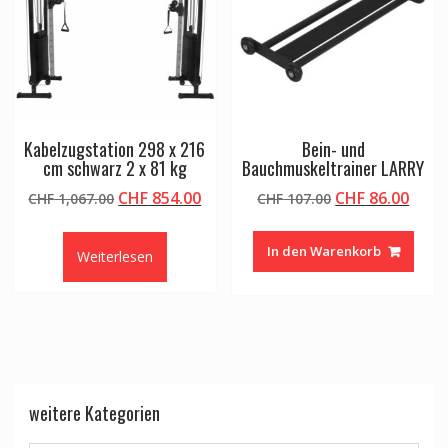
Kabelzugstation 298 x 216
Bein- und
cm schwarz 2 x 81 kg
Bauchmuskeltrainer LARRY
Ursprünglicher
Aktueller
Ursprüngliche
Aktu
CHF
854.00
CHF
86.00
CHF
1,067.00
CHF
107.00
Preis
Preis
Preis
Preis
war:
ist:
war:
ist:
In den Warenkorb
Weiterlesen
CHF 1,067.00
CHF 854.00.
CHF 107.00
CHF 8
weitere Kategorien