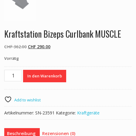
Kraftstation Bizeps Curlbank MUSCLE
Ursprünglicher
Aktueller
CHF
362.00
CHF
290.00
Preis
Preis
Vorrätig
war:
ist:
CHF 362.00
CHF 290.00.
Kraftstation
In den Warenkorb
Bizeps
Curlbank
MUSCLE
Menge
Add to wishlist
Artikelnummer:
SN-23591
Kategorie:
Kraftgeräte
Beschreibung
Rezensionen (0)