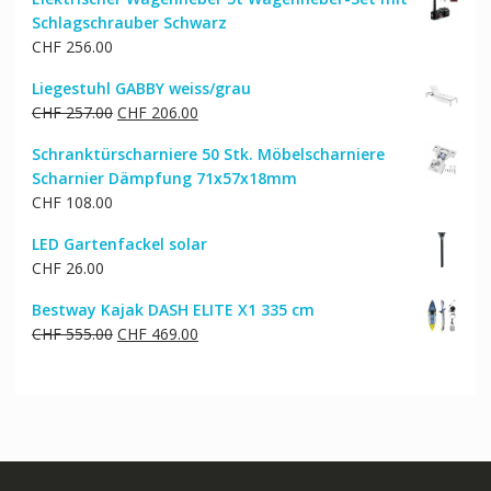
war:
ist:
Schlagschrauber Schwarz
CHF 210.00
CHF 228.00.
CHF
256.00
Liegestuhl GABBY weiss/grau
Ursprünglicher
Aktueller
CHF
257.00
CHF
206.00
Preis
Preis
Schranktürscharniere 50 Stk. Möbelscharniere
war:
ist:
Scharnier Dämpfung 71x57x18mm
CHF 257.00
CHF 206.00.
CHF
108.00
LED Gartenfackel solar
CHF
26.00
Bestway Kajak DASH ELITE X1 335 cm
Ursprünglicher
Aktueller
CHF
555.00
CHF
469.00
Preis
Preis
war:
ist:
CHF 555.00
CHF 469.00.