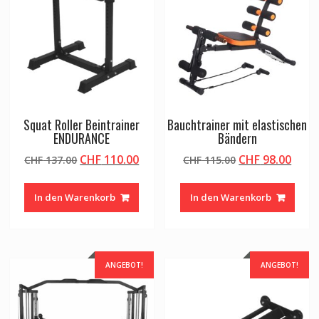
Squat Roller Beintrainer
Bauchtrainer mit elastischen
ENDURANCE
Bändern
Ursprünglicher
Aktueller
Ursprüngliche
Aktu
CHF
110.00
CHF
98.00
CHF
137.00
CHF
115.00
Preis
Preis
Preis
Preis
war:
ist:
war:
ist:
In den Warenkorb
In den Warenkorb
CHF 137.00
CHF 110.00.
CHF 115.00
CHF 9
ANGEBOT!
ANGEBOT!