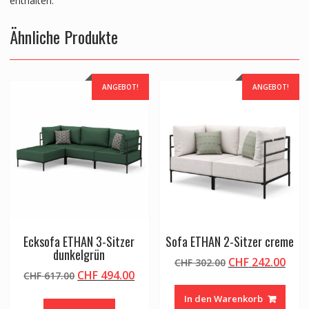
enthalten.
Ähnliche Produkte
ANGEBOT!
ANGEBOT!
Ecksofa ETHAN 3-Sitzer
Sofa ETHAN 2-Sitzer creme
dunkelgrün
Ursprünglicher
Aktu
CHF
242.00
CHF
302.00
Ursprünglicher
Aktueller
CHF
494.00
CHF
617.00
Preis
Prei
Preis
Preis
war:
ist:
In den Warenkorb
war:
ist:
CHF 302.00
CHF 