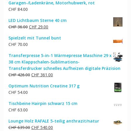
Garagen-/Ladenkräne, Motorhubwerk, rot
CHF
84.00
LED Lichtbaum Sterne 40 cm
Ursprünglicher
Aktueller
CHF
36.00
CHF
29.00
Preis
Preis
Spielzelt mit Tunnel bunt
war:
ist:
CHF
70.00
CHF 36.00
CHF 29.00.
Transferpresse 5-in-1 Wärmepresse Maschine 29 x
38 cm Klappschalen-Sublimations-
Transferdrucker schnelles Aufheizen digitale Präzision
Ursprünglicher
Aktueller
CHF
426.00
CHF
361.00
Preis
Preis
Optimum Nutrition Creatine 317 g
war:
ist:
CHF
54.00
CHF 426.00
CHF 361.00.
Tischbeine Hairpin schwarz 15 cm
CHF
63.00
Lounge Holz RAFALE 5-teilig anthrazit/natur
Ursprünglicher
Aktueller
CHF
639.00
CHF
540.00