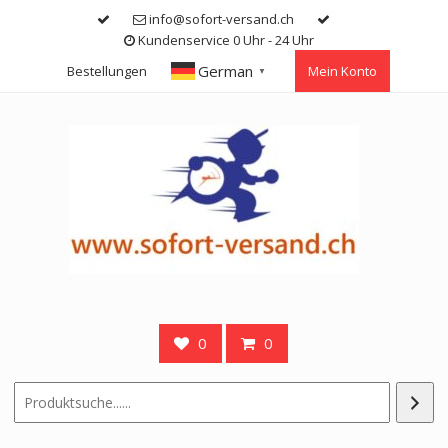
Skip
info@sofort-versand.ch
to
Kundenservice 0 Uhr - 24 Uhr
content
German
Bestellungen
Mein Konto
▼
0
0