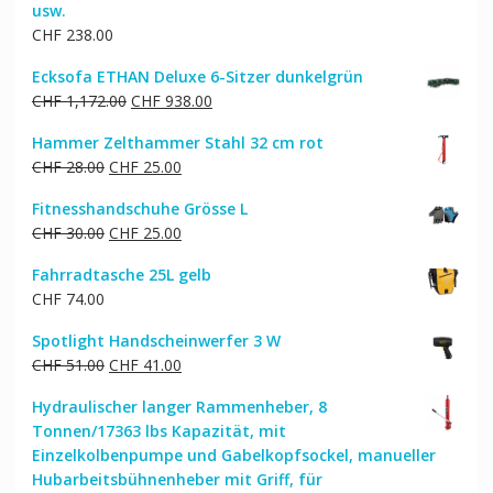
usw.
CHF
238.00
Ecksofa ETHAN Deluxe 6-Sitzer dunkelgrün
Ursprünglicher
Aktueller
CHF
1,172.00
CHF
938.00
Preis
Preis
Hammer Zelthammer Stahl 32 cm rot
war:
ist:
Ursprünglicher
Aktueller
CHF
28.00
CHF
25.00
CHF 1,172.00
CHF 938.00.
Preis
Preis
Fitnesshandschuhe Grösse L
war:
ist:
Ursprünglicher
Aktueller
CHF
30.00
CHF
25.00
CHF 28.00
CHF 25.00.
Preis
Preis
Fahrradtasche 25L gelb
war:
ist:
CHF
74.00
CHF 30.00
CHF 25.00.
Spotlight Handscheinwerfer 3 W
Ursprünglicher
Aktueller
CHF
51.00
CHF
41.00
Preis
Preis
Hydraulischer langer Rammenheber, 8
war:
ist:
Tonnen/17363 lbs Kapazität, mit
CHF 51.00
CHF 41.00.
Einzelkolbenpumpe und Gabelkopfsockel, manueller
Hubarbeitsbühnenheber mit Griff, für