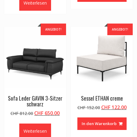
Weiterlesen
CHF 617.00
CHF 494.00.
ANGEBOT!
ANGEBOT!
Sofa Leder GAVIN 3-Sitzer
Sessel ETHAN creme
schwarz
Ursprünglicher
Aktu
CHF
122.00
CHF
152.00
Ursprünglicher
Aktueller
CHF
650.00
CHF
812.00
Preis
Prei
Preis
Preis
war:
ist:
In den Warenkorb
war:
ist:
CHF 152.00
CHF 
Weiterlesen
CHF 812.00
CHF 650.00.