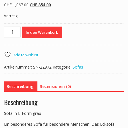
Ursprünglicher
Aktueller
CHF
1,067.00
CHF
854.00
Preis
Preis
Vorrätig
war:
ist:
CHF 1,067.00
CHF 854.00.
Ecksofa
In den Warenkorb
LEAH
rechts
grau
Menge
Add to wishlist
Artikelnummer:
SN-22972
Kategorie:
Sofas
Beschreibung
Rezensionen (0)
Beschreibung
Sofa in L-Form grau
Ein besonderes Sofa für besondere Menschen: Das Ecksofa