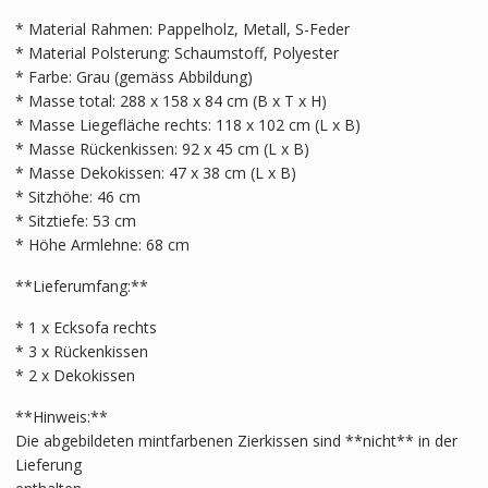
* Material Rahmen: Pappelholz, Metall, S-Feder
* Material Polsterung: Schaumstoff, Polyester
* Farbe: Grau (gemäss Abbildung)
* Masse total: 288 x 158 x 84 cm (B x T x H)
* Masse Liegefläche rechts: 118 x 102 cm (L x B)
* Masse Rückenkissen: 92 x 45 cm (L x B)
* Masse Dekokissen: 47 x 38 cm (L x B)
* Sitzhöhe: 46 cm
* Sitztiefe: 53 cm
* Höhe Armlehne: 68 cm
**Lieferumfang:**
* 1 x Ecksofa rechts
* 3 x Rückenkissen
* 2 x Dekokissen
**Hinweis:**
Die abgebildeten mintfarbenen Zierkissen sind **nicht** in der
Lieferung