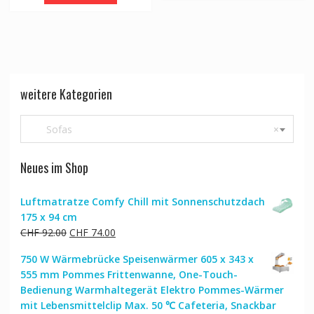
weitere Kategorien
Sofas
×
Neues im Shop
Luftmatratze Comfy Chill mit Sonnenschutzdach
175 x 94 cm
Ursprünglicher
Aktueller
CHF
92.00
CHF
74.00
Preis
Preis
750 W Wärmebrücke Speisenwärmer 605 x 343 x
war:
ist:
555 mm Pommes Frittenwanne, One-Touch-
CHF 92.00
CHF 74.00.
Bedienung Warmhaltegerät Elektro Pommes-Wärmer
mit Lebensmittelclip Max. 50 ℃ Cafeteria, Snackbar