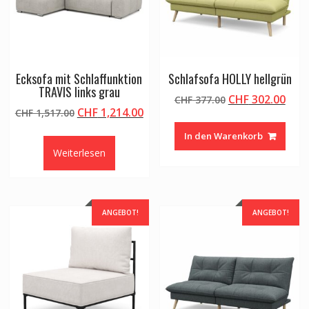
Ecksofa mit Schlaffunktion
Schlafsofa HOLLY hellgrün
TRAVIS links grau
Ursprünglicher
Aktu
CHF
302.00
CHF
377.00
Ursprünglicher
Aktueller
CHF
1,214.00
CHF
1,517.00
Preis
Prei
Preis
Preis
war:
ist:
In den Warenkorb
war:
ist:
CHF 377.00
CHF 
Weiterlesen
CHF 1,517.00
CHF 1,214.00.
ANGEBOT!
ANGEBOT!