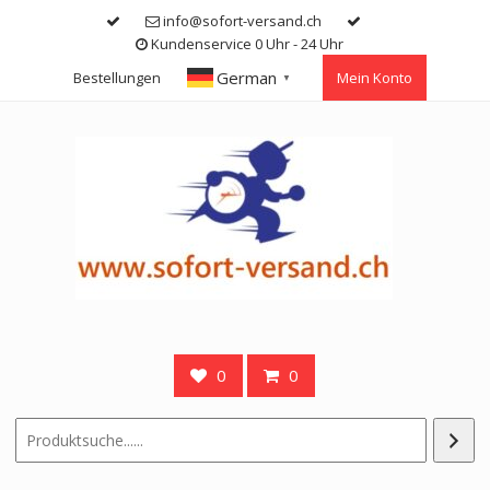
Skip
info@sofort-versand.ch
to
Kundenservice 0 Uhr - 24 Uhr
content
German
Bestellungen
Mein Konto
▼
0
0