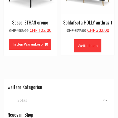
Sessel ETHAN creme
Schlafsofa HOLLY anthrazit
Ursprünglicher
Aktueller
Ursprünglicher
Aktu
CHF
122.00
CHF
302.00
CHF
152.00
CHF
377.00
Preis
Preis
Preis
Prei
war:
ist:
war:
ist:
In den Warenkorb
Weiterlesen
CHF 152.00
CHF 122.00.
CHF 377.00
CHF 
weitere Kategorien
Sofas
×
Neues im Shop