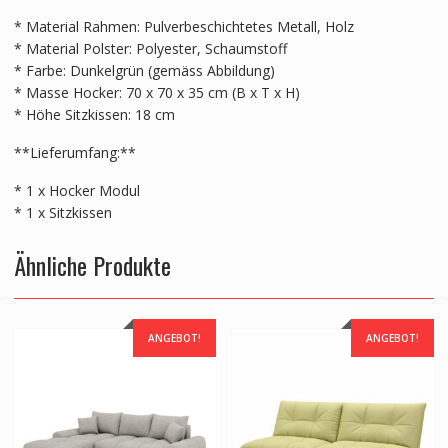
* Material Rahmen: Pulverbeschichtetes Metall, Holz
* Material Polster: Polyester, Schaumstoff
* Farbe: Dunkelgrün (gemäss Abbildung)
* Masse Hocker: 70 x 70 x 35 cm (B x T x H)
* Höhe Sitzkissen: 18 cm
**Lieferumfang:**
* 1 x Hocker Modul
* 1 x Sitzkissen
Ähnliche Produkte
ANGEBOT!
ANGEBOT!