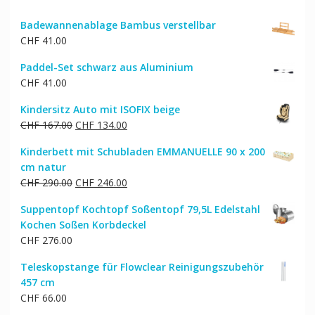
Badewannenablage Bambus verstellbar
CHF
41.00
Paddel-Set schwarz aus Aluminium
CHF
41.00
Kindersitz Auto mit ISOFIX beige
Ursprünglicher
Aktueller
CHF
167.00
CHF
134.00
Preis
Preis
Kinderbett mit Schubladen EMMANUELLE 90 x 200
war:
ist:
cm natur
CHF 167.00
CHF 134.00.
Ursprünglicher
Aktueller
CHF
290.00
CHF
246.00
Preis
Preis
Suppentopf Kochtopf Soßentopf 79,5L Edelstahl
war:
ist:
Kochen Soßen Korbdeckel
CHF 290.00
CHF 246.00.
CHF
276.00
Teleskopstange für Flowclear Reinigungszubehör
457 cm
CHF
66.00