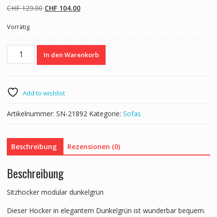
Ursprünglicher
Aktueller
CHF
129.00
CHF
104.00
Preis
Preis
Vorrätig
war:
ist:
CHF 129.00
CHF 104.00.
Hocker
In den Warenkorb
ETHAN
dunkelgrün
Menge
Add to wishlist
Artikelnummer:
SN-21892
Kategorie:
Sofas
Beschreibung
Rezensionen (0)
Beschreibung
Sitzhocker modular dunkelgrün
Dieser Hocker in elegantem Dunkelgrün ist wunderbar bequem.