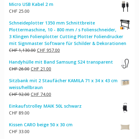
Micro USB Kabel 2 m
CHF
25.00
Schneideplotter 1350 mm Schnittbreite
Plottermaschine, 10 - 800 mm / s Folienschneider,
3 Klingen Folienplotter Cutting Plotter Foliendrucker
mit Signmaster Software für Schilder & Dekorationen
Ursprünglicher
Aktueller
CHF
1,130.00
CHF
957.00
Preis
Preis
Handyhülle mit Band Samsung S24 transparent
war:
ist:
Ursprünglicher
Aktueller
CHF
26.00
CHF
21.00
CHF 1,130.00
CHF 957.00.
Preis
Preis
Sitzbank mit 2 Staufächer KAMILA 71 x 34 x 43 cm
war:
ist:
weiss/hellbraun
CHF 26.00
CHF 21.00.
Ursprünglicher
Aktueller
CHF
92.00
CHF
74.00
Preis
Preis
Einkaufstrolley MAIK 50L schwarz
war:
ist:
CHF
89.00
CHF 92.00
CHF 74.00.
Kissen CARO beige 50 x 30 cm
CHF
33.00