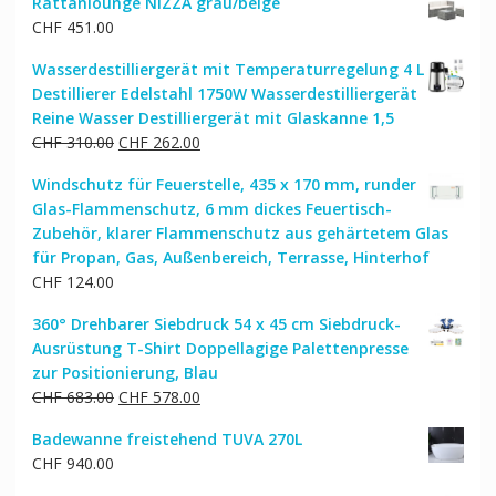
Rattanlounge NIZZA grau/beige
CHF
451.00
Wasserdestilliergerät mit Temperaturregelung 4 L
Destillierer Edelstahl 1750W Wasserdestilliergerät
Reine Wasser Destilliergerät mit Glaskanne 1,5
Ursprünglicher
Aktueller
CHF
310.00
CHF
262.00
Preis
Preis
Windschutz für Feuerstelle, 435 x 170 mm, runder
war:
ist:
Glas-Flammenschutz, 6 mm dickes Feuertisch-
CHF 310.00
CHF 262.00.
Zubehör, klarer Flammenschutz aus gehärtetem Glas
für Propan, Gas, Außenbereich, Terrasse, Hinterhof
CHF
124.00
360° Drehbarer Siebdruck 54 x 45 cm Siebdruck-
Ausrüstung T-Shirt Doppellagige Palettenpresse
zur Positionierung, Blau
Ursprünglicher
Aktueller
CHF
683.00
CHF
578.00
Preis
Preis
Badewanne freistehend TUVA 270L
war:
ist:
CHF
940.00
CHF 683.00
CHF 578.00.