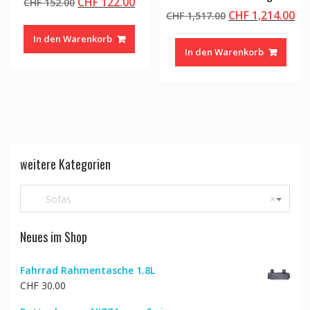
Ursprünglicher
Aktueller
CHF
122.00
CHF
152.00
Ursprünglicher
Ak
CHF
1,214.00
Preis
Preis
CHF
1,517.00
Preis
Pr
war:
ist:
In den Warenkorb
war:
ist
CHF 152.00
CHF 122.00.
In den Warenkorb
CHF 1,517.00
CH
weitere Kategorien
Sofas
×
Neues im Shop
Fahrrad Rahmentasche 1.8L
CHF
30.00