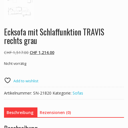
Ecksofa mit Schlaffunktion TRAVIS
rechts grau
Ursprünglicher
Aktueller
CHF
1,517.00
CHF
1,214.00
Preis
Preis
Nicht vorrätig
war:
ist:
CHF 1,517.00
CHF 1,214.00.
Add to wishlist
Artikelnummer:
SN-21820
Kategorie:
Sofas
Beschreibung
Rezensionen (0)
Beschreibung