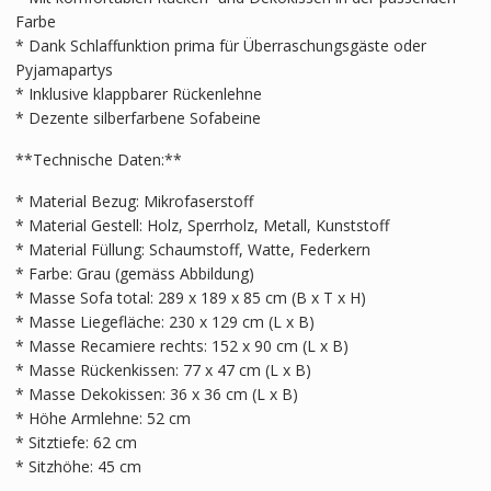
Farbe
* Dank Schlaffunktion prima für Überraschungsgäste oder
Pyjamapartys
* Inklusive klappbarer Rückenlehne
* Dezente silberfarbene Sofabeine
**Technische Daten:**
* Material Bezug: Mikrofaserstoff
* Material Gestell: Holz, Sperrholz, Metall, Kunststoff
* Material Füllung: Schaumstoff, Watte, Federkern
* Farbe: Grau (gemäss Abbildung)
* Masse Sofa total: 289 x 189 x 85 cm (B x T x H)
* Masse Liegefläche: 230 x 129 cm (L x B)
* Masse Recamiere rechts: 152 x 90 cm (L x B)
* Masse Rückenkissen: 77 x 47 cm (L x B)
* Masse Dekokissen: 36 x 36 cm (L x B)
* Höhe Armlehne: 52 cm
* Sitztiefe: 62 cm
* Sitzhöhe: 45 cm