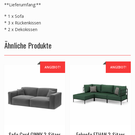
**Lieferumfang:**
* 1 x Sofa
* 3 x Rückenkissen
* 2 x Dekokissen
Ähnliche Produkte
ANGEBOT!
ANGEBOT!
Sofa Cord GINNY 3-Sitzer
Ecksofa ETHAN 3-Sitzer