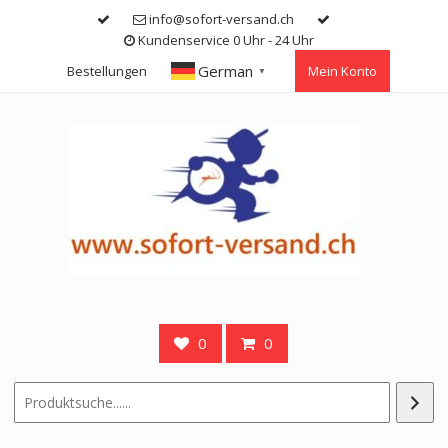
Skip
info@sofort-versand.ch
to
Kundenservice 0 Uhr - 24 Uhr
content
German
Bestellungen
Mein Konto
▼
0
0