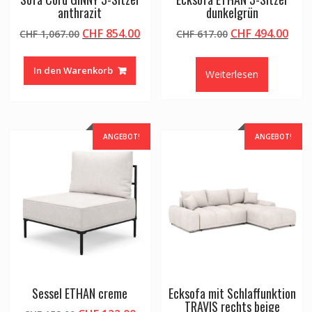
anthrazit
dunkelgrün
Ursprünglicher
Aktueller
Ursprünglicher
Aktu
CHF
854.00
CHF
494.00
CHF
1,067.00
CHF
617.00
Preis
Preis
Preis
Prei
war:
ist:
war:
ist:
In den Warenkorb
Weiterlesen
CHF 1,067.00
CHF 854.00.
CHF 617.00
CHF 
ANGEBOT!
ANGEBOT!
Sessel ETHAN creme
Ecksofa mit Schlaffunktion
TRAVIS rechts beige