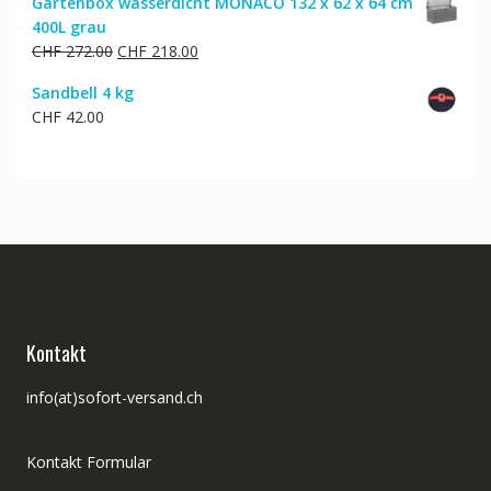
Gartenbox wasserdicht MONACO 132 x 62 x 64 cm
400L grau
Ursprünglicher
Aktueller
CHF
272.00
CHF
218.00
Preis
Preis
Sandbell 4 kg
war:
ist:
CHF
42.00
CHF 272.00
CHF 218.00.
Kontakt
info(at)sofort-versand.ch
Kontakt Formular