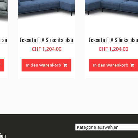
grau
Ecksofa ELVIS rechts blau
Ecksofa ELVIS links blau
CHF
1,204.00
CHF
1,204.00
In den Warenkorb
In den Warenkorb
Kategorie
auswählen
ion