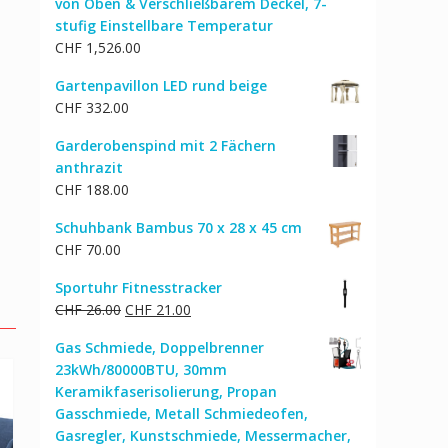
von Oben & Verschließbarem Deckel, 7-
stufig Einstellbare Temperatur
CHF
1,526.00
Gartenpavillon LED rund beige
CHF
332.00
Garderobenspind mit 2 Fächern
anthrazit
CHF
188.00
Schuhbank Bambus 70 x 28 x 45 cm
CHF
70.00
Sportuhr Fitnesstracker
Ursprünglicher
Aktueller
CHF
26.00
CHF
21.00
Preis
Preis
Gas Schmiede, Doppelbrenner
war:
ist:
23kWh/80000BTU, 30mm
CHF 26.00
CHF 21.00.
Keramikfaserisolierung, Propan
Gasschmiede, Metall Schmiedeofen,
Gasregler, Kunstschmiede, Messermacher,