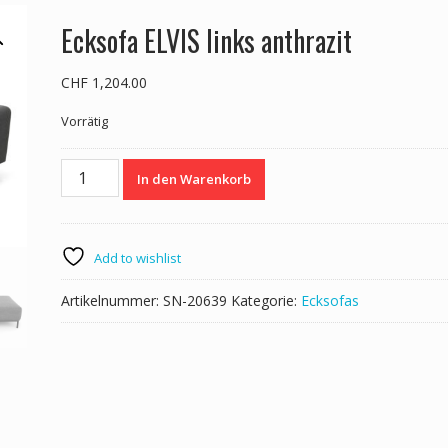
Ecksofa ELVIS links anthrazit
CHF
1,204.00
Vorrätig
Ecksofa
In den Warenkorb
ELVIS
links
anthrazit
Menge
Add to wishlist
Artikelnummer:
SN-20639
Kategorie:
Ecksofas