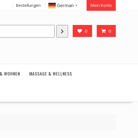
German
Bestellungen
Mein Konto
▼
0
0
 & WOHNEN
MASSAGE & WELLNESS