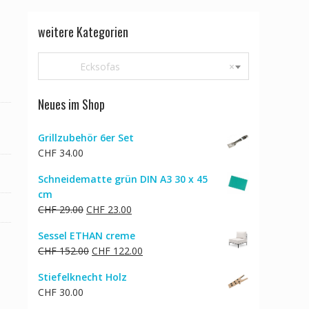
weitere Kategorien
Ecksofas
×
Neues im Shop
Grillzubehör 6er Set
CHF
34.00
Schneidematte grün DIN A3 30 x 45
cm
Ursprünglicher
Aktueller
CHF
29.00
CHF
23.00
Preis
Preis
Sessel ETHAN creme
war:
ist:
Ursprünglicher
Aktueller
CHF
152.00
CHF
122.00
CHF 29.00
CHF 23.00.
Preis
Preis
Stiefelknecht Holz
war:
ist:
CHF
30.00
CHF 152.00
CHF 122.00.