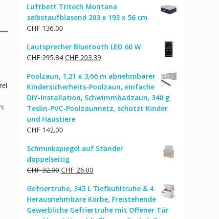
Luftbett Tritech Montana
selbstaufblasend 203 x 193 x 56 cm
CHF
136.00
Lautsprecher Bluetooth LED 60 W
Ursprünglicher
Aktueller
CHF
295.84
CHF
203.39
Preis
Preis
Poolzaun, 1,21 x 3,66 m abnehmbarer
war:
ist:
rei
Kindersicherheits-Poolzaun, einfache
CHF 295.84
CHF 203.39.
DIY-Installation, Schwimmbadzaun, 340 g
n:
Teslin-PVC-Poolzaunnetz, schützt Kinder
und Haustiere
CHF
142.00
Schminkspiegel auf Ständer
doppelseitig
Ursprünglicher
Aktueller
CHF
32.00
CHF
26.00
Preis
Preis
Gefriertruhe, 345 L Tiefkühltruhe & 4
war:
ist:
Herausnehmbare Körbe, Freistehende
CHF 32.00
CHF 26.00.
Gewerbliche Gefriertruhe mit Offener Tür