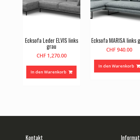
Ecksofa Leder ELVIS links
Ecksofa MARISA links 
grau
CHF
940.00
CHF
1,270.00
In den Warenkorb
In den Warenkorb
Kontakt
Informat