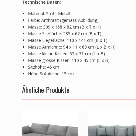
Technische Daten:
Material: Stoff, Metall
Farbe: Anthrazit (gemäss Abbildung)
Masse: 309 x 168 x 82 cm (B x T x H)
Masse Sitzfläche: 285 x 62 cm (B x T)
Masse Liegefläche: 110 x 141 cm (B x T)
Masse Armlehne: 94 x 11 x 63 cm (L x B x H)
Masse kleine Kissen: 57 x 31 cm (L x B)
Masse grosse Kissen: 110 x 45 cm (L x B)
Sitzhöhe: 45 cm
Höhe Sofabeine: 15 cm
Ähnliche Produkte