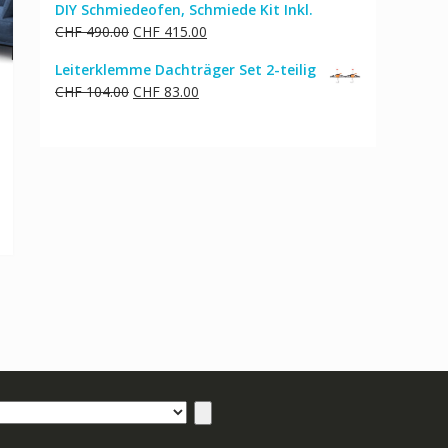
DIY Schmiedeofen, Schmiede Kit Inkl.
Ursprünglicher
Aktueller
CHF
490.00
CHF
415.00
Preis
Preis
Leiterklemme Dachträger Set 2-teilig
war:
ist:
Ursprünglicher
Aktueller
CHF
104.00
CHF
83.00
CHF 490.00
CHF 415.00.
Preis
Preis
war:
ist:
CHF 104.00
CHF 83.00.