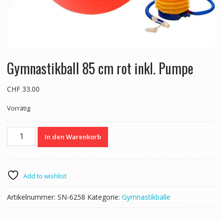
Gymnastikball 85 cm rot inkl. Pumpe
CHF
33.00
Vorrätig
Gymnastikball
In den Warenkorb
85
cm
rot
inkl.
Add to wishlist
Pumpe
Menge
Artikelnummer:
SN-6258
Kategorie:
Gymnastikbälle