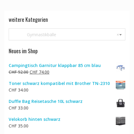
weitere Kategorien
Gymnastikbälle
×
Neues im Shop
Campingtisch Garnitur klappbar 85 cm blau
Ursprünglicher
Aktueller
CHF
92.00
CHF
74.00
Preis
Preis
Toner schwarz kompatibel mit Brother TN-2310
war:
ist:
CHF
34.00
CHF 92.00
CHF 74.00.
Duffle Bag Reisetasche 10L schwarz
CHF
33.00
Velokorb hinten schwarz
CHF
35.00