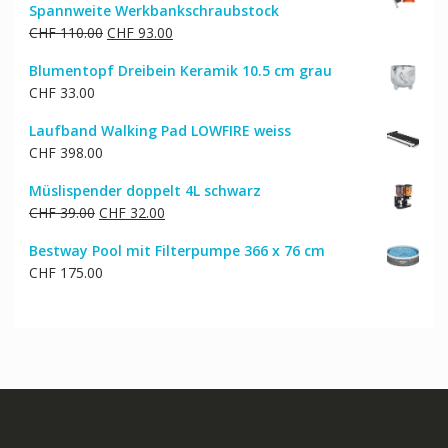
Spannweite Werkbankschraubstock
CHF 569.00
CHF 481.00.
Ursprünglicher
Aktueller
CHF
110.00
CHF
93.00
Preis
Preis
Blumentopf Dreibein Keramik 10.5 cm grau
war:
ist:
CHF
33.00
CHF 110.00
CHF 93.00.
Laufband Walking Pad LOWFIRE weiss
CHF
398.00
Müslispender doppelt 4L schwarz
Ursprünglicher
Aktueller
CHF
39.00
CHF
32.00
Preis
Preis
Bestway Pool mit Filterpumpe 366 x 76 cm
war:
ist:
CHF
175.00
CHF 39.00
CHF 32.00.