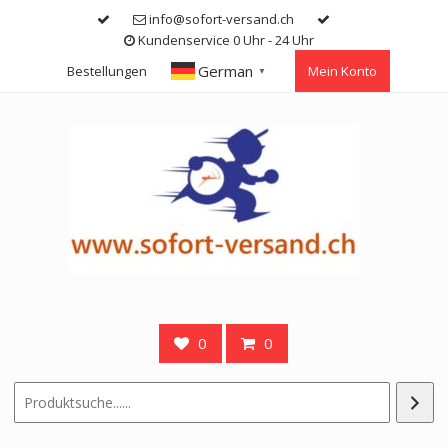
Skip
info@sofort-versand.ch
to
Kundenservice 0 Uhr - 24 Uhr
content
German
Bestellungen
Mein Konto
▼
0
0