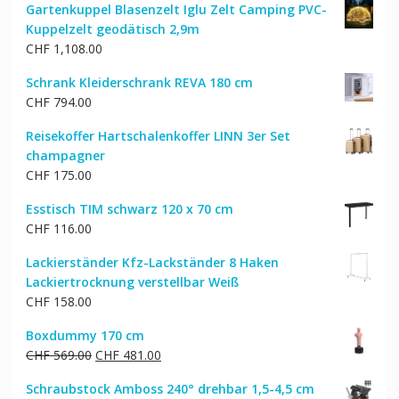
Gartenkuppel Blasenzelt Iglu Zelt Camping PVC-
Kuppelzelt geodätisch 2,9m
CHF
1,108.00
Schrank Kleiderschrank REVA 180 cm
CHF
794.00
Reisekoffer Hartschalenkoffer LINN 3er Set
champagner
CHF
175.00
Esstisch TIM schwarz 120 x 70 cm
CHF
116.00
Lackierständer Kfz-Lackständer 8 Haken
Lackiertrocknung verstellbar Weiß
CHF
158.00
Boxdummy 170 cm
Ursprünglicher
Aktueller
CHF
569.00
CHF
481.00
Preis
Preis
Schraubstock Amboss 240° drehbar 1,5-4,5 cm
war:
ist: