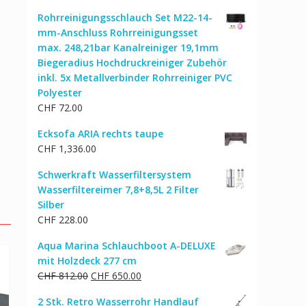
Rohrreinigungsschlauch Set M22-14-
mm-Anschluss Rohrreinigungsset
max. 248,21bar Kanalreiniger 19,1mm
Biegeradius Hochdruckreiniger Zubehör
inkl. 5x Metallverbinder Rohrreiniger PVC
Polyester
CHF
72.00
Ecksofa ARIA rechts taupe
CHF
1,336.00
Schwerkraft Wasserfiltersystem
Wasserfiltereimer 7,8+8,5L 2 Filter
Silber
CHF
228.00
Aqua Marina Schlauchboot A-DELUXE
mit Holzdeck 277 cm
Ursprünglicher
Aktueller
CHF
812.00
CHF
650.00
Preis
Preis
2 Stk. Retro Wasserrohr Handlauf
war:
ist: