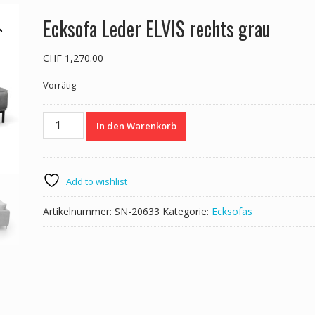
Ecksofa Leder ELVIS rechts grau
CHF
1,270.00
Vorrätig
Ecksofa
In den Warenkorb
Leder
ELVIS
rechts
grau
Add to wishlist
Menge
Artikelnummer:
SN-20633
Kategorie:
Ecksofas