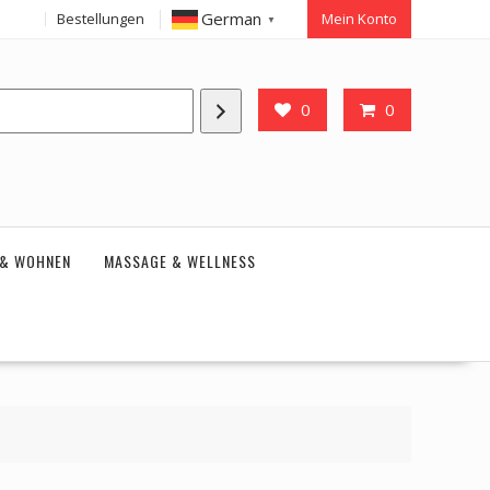
German
Bestellungen
Mein Konto
▼
0
0
 & WOHNEN
MASSAGE & WELLNESS