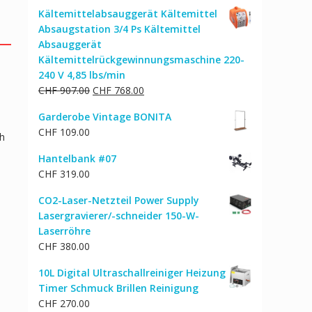
Kältemittelabsauggerät Kältemittel
Absaugstation 3/4 Ps Kältemittel
Absauggerät
Kältemittelrückgewinnungsmaschine 220-
240 V 4,85 lbs/min
Ursprünglicher
Aktueller
CHF
907.00
CHF
768.00
Preis
Preis
Garderobe Vintage BONITA
war:
ist:
CHF
109.00
CHF 907.00
CHF 768.00.
ch
Hantelbank #07
CHF
319.00
CO2-Laser-Netzteil Power Supply
Lasergravierer/-schneider 150-W-
Laserröhre
CHF
380.00
10L Digital Ultraschallreiniger Heizung
Timer Schmuck Brillen Reinigung
CHF
270.00