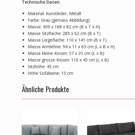
Technische Daten:
Material: Kunstleder, Metall
Farbe: Grau (gemäss Abbildung)
Masse: 309 x 168 x 82 cm (B x T x H)
Masse Sitzfläche: 285 x 62 cm (B x T)
Masse Liegefläche: 110 x 141 cm (B x T)
Masse Armlehne: 94 x 11 x 63 cm (L x B x H)
Masse kleine Kissen: 57 x 31 cm (L x B)
Masse grosse Kissen: 110 x 45 cm (L x B)
Sitzhöhe: 45 cm
Höhe Sofabeine: 15 cm
Ähnliche Produkte