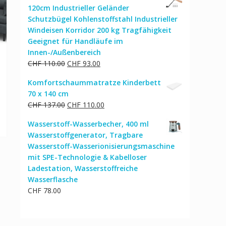
120cm Industrieller Geländer
CHF 812.00
CHF 650.00.
Schutzbügel Kohlenstoffstahl Industrieller
Windeisen Korridor 200 kg Tragfähigkeit
Geeignet für Handläufe im
Innen-/Außenbereich
Ursprünglicher
Aktueller
CHF
110.00
CHF
93.00
Preis
Preis
Komfortschaummatratze Kinderbett
war:
ist:
70 x 140 cm
CHF 110.00
CHF 93.00.
Ursprünglicher
Aktueller
CHF
137.00
CHF
110.00
Preis
Preis
Wasserstoff-Wasserbecher, 400 ml
war:
ist:
Wasserstoffgenerator, Tragbare
CHF 137.00
CHF 110.00.
Wasserstoff-Wasserionisierungsmaschine
mit SPE-Technologie & Kabelloser
Ladestation, Wasserstoffreiche
Wasserflasche
CHF
78.00