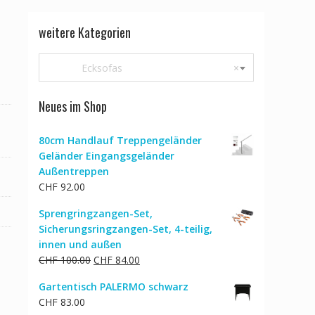
weitere Kategorien
Ecksofas
×
Neues im Shop
80cm Handlauf Treppengeländer
Geländer Eingangsgeländer
Außentreppen
CHF
92.00
Sprengringzangen-Set,
Sicherungsringzangen-Set, 4-teilig,
innen und außen
Ursprünglicher
Aktueller
CHF
100.00
CHF
84.00
Preis
Preis
Gartentisch PALERMO schwarz
war:
ist:
CHF
83.00
CHF 100.00
CHF 84.00.