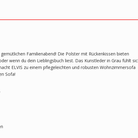
 gemütlichen Familienabend! Die Polster mit Rückenkissen bieten
r wenn du dein Lieblingsbuch liest. Das Kunstleder in Grau fühlt si
g macht ELVIS zu einem pflegeleichten und robusten Wohnzimmersofa
en Sofa!
r
en