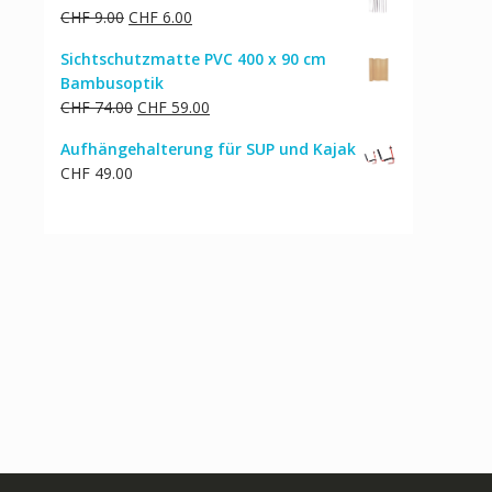
Ursprünglicher
Aktueller
CHF
9.00
CHF
6.00
Preis
Preis
Sichtschutzmatte PVC 400 x 90 cm
war:
ist:
Bambusoptik
CHF 9.00
CHF 6.00.
Ursprünglicher
Aktueller
CHF
74.00
CHF
59.00
Preis
Preis
Aufhängehalterung für SUP und Kajak
war:
ist:
CHF
49.00
CHF 74.00
CHF 59.00.