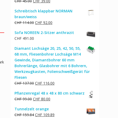
Ursprünglicher
Aktueller
CHF
45.00
CHF
39.00
Preis
Preis
Schreibtisch klappbar NORMAN
war:
ist:
braun/weiss
CHF 45.00
CHF 39.00.
Ursprünglicher
Aktueller
CHF
114.00
CHF
92.00
Preis
Preis
Sofa NOREEN 2-Sitzer anthrazit
war:
ist:
CHF
491.00
CHF 114.00
CHF 92.00.
Diamant Lochsäge 20, 25, 42, 50, 55,
68 mm, Fliesenbohrer Lochsäge M14
Gewinde, Diamantbohrer 60 mm
ark
Bohrerlänge, Glasbohrer mit 6 Bohrern,
Werkzeugkasten, Folienschweißgerät für
Fliesen
-
Ursprünglicher
Aktueller
CHF
137.00
CHF
116.00
Preis
Preis
Pflanzenregal 48 x 48 x 80 cm schwarz
war:
ist:
Ursprünglicher
Aktueller
CHF
99.00
CHF
80.00
CHF 137.00
CHF 116.00.
Preis
Preis
Tunnelzelt orange
war:
ist:
Ursprünglicher
Aktueller
CHF
159.84
CHF
109.89
CHF 99.00
CHF 80.00.