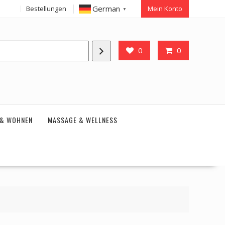
German
Bestellungen
Mein Konto
▼
0
0
 & WOHNEN
MASSAGE & WELLNESS