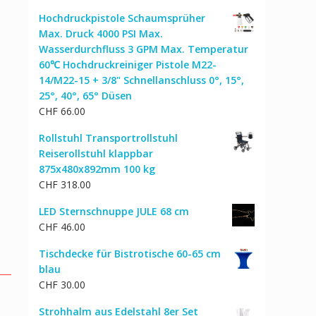
Preis
Preis
Hochdruckpistole Schaumsprüher
war:
ist:
Max. Druck 4000 PSI Max.
CHF 159.84
CHF 109.89.
Wasserdurchfluss 3 GPM Max. Temperatur
60℃ Hochdruckreiniger Pistole M22-
14/M22-15 + 3/8" Schnellanschluss 0°, 15°,
25°, 40°, 65° Düsen
CHF
66.00
Rollstuhl Transportrollstuhl
Reiserollstuhl klappbar
875x480x892mm 100 kg
CHF
318.00
LED Sternschnuppe JULE 68 cm
CHF
46.00
Tischdecke für Bistrotische 60-65 cm
blau
CHF
30.00
Strohhalm aus Edelstahl 8er Set