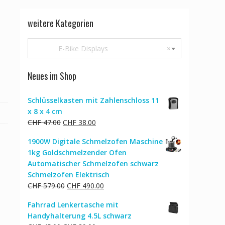
weitere Kategorien
E-Bike Displays
×
Neues im Shop
Schlüsselkasten mit Zahlenschloss 11
x 8 x 4 cm
Ursprünglicher
Aktueller
CHF
47.00
CHF
38.00
Preis
Preis
1900W Digitale Schmelzofen Maschine
war:
ist:
1kg Goldschmelzender Ofen
CHF 47.00
CHF 38.00.
Automatischer Schmelzofen schwarz
Schmelzofen Elektrisch
Ursprünglicher
Aktueller
CHF
579.00
CHF
490.00
Preis
Preis
Fahrrad Lenkertasche mit
war:
ist:
Handyhalterung 4.5L schwarz
CHF 579.00
CHF 490.00.