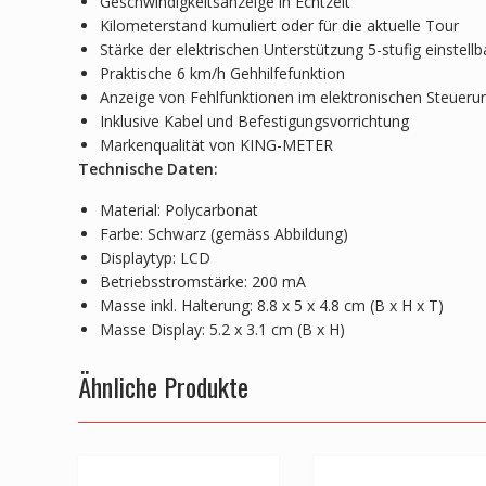
Geschwindigkeitsanzeige in Echtzeit
Kilometerstand kumuliert oder für die aktuelle Tour
Stärke der elektrischen Unterstützung 5-stufig einstellb
Praktische 6 km/h Gehhilfefunktion
Anzeige von Fehlfunktionen im elektronischen Steuer
Inklusive Kabel und Befestigungsvorrichtung
Markenqualität von KING-METER
Technische Daten:
Material: Polycarbonat
Farbe: Schwarz (gemäss Abbildung)
Displaytyp: LCD
Betriebsstromstärke: 200 mA
Masse inkl. Halterung: 8.8 x 5 x 4.8 cm (B x H x T)
Masse Display: 5.2 x 3.1 cm (B x H)
Ähnliche Produkte