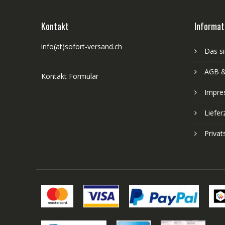
Kontakt
Informat
info(at)sofort-versand.ch
Das si
AGB &
Kontakt Formular
Impre
Liefer
Priva