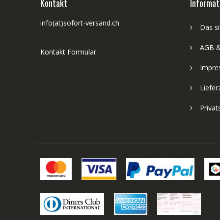
Kontakt
Informat
info(at)sofort-versand.ch
Das si
AGB &
Kontakt Formular
Impre
Liefer
Priva