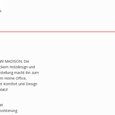
tuhl MADISON. Die
ickem Holzdesign und
rstellung macht ihn zum
n im Home Office,
det Komfort und Design
latz!
et
polsterung