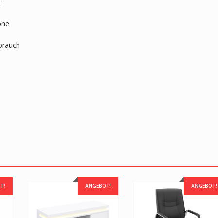
g
öhe
ebrauch
T!
ANGEBOT!
ANGEBOT!