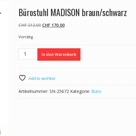
Bürostuhl MADISON braun/schwarz
Ursprünglicher
Aktueller
CHF
212.00
CHF
170.00
Preis
Preis
Vorrätig
war:
ist:
CHF 212.00
CHF 170.00.
Bürostuhl
In den Warenkorb
MADISON
braun/schwarz
Menge
Add to wishlist
Artikelnummer:
SN-25672
Kategorie:
Büro