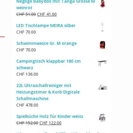
Negligé Babydoll mit Tanga Grösse M
war:
ist:
weinrot
CHF 805.00
CHF 682.00.
Ursprünglicher
Aktueller
CHF
51.00
CHF
41.00
Preis
Preis
LED Tischlampe MEIRA silber
war:
ist:
CHF
70.00
CHF 51.00
CHF 41.00.
Schwimmweste Gr. M orange
CHF
70.00
Campingtisch klappbar 180 cm
schwarz
CHF
136.00
22L Ultraschallreiniger mit
Heizungstimer & Korb Digitale
Schallmaschine
CHF
478.00
Spielküche Holz für Kinder weiss
Ursprünglicher
Aktueller
CHF
152.00
CHF
122.00
Preis
Preis