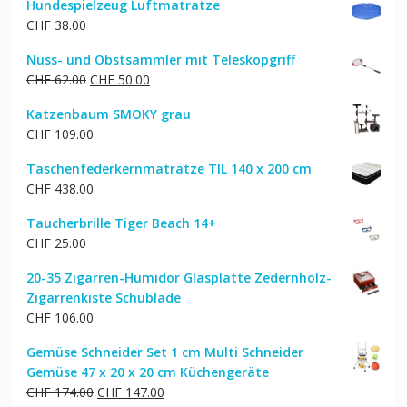
Hundespielzeug Luftmatratze
war:
ist:
CHF
38.00
CHF 1,172.00
CHF 938.00.
Nuss- und Obstsammler mit Teleskopgriff
Ursprünglicher
Aktueller
CHF
62.00
CHF
50.00
Preis
Preis
Katzenbaum SMOKY grau
war:
ist:
CHF
109.00
CHF 62.00
CHF 50.00.
Taschenfederkernmatratze TIL 140 x 200 cm
CHF
438.00
Taucherbrille Tiger Beach 14+
CHF
25.00
20-35 Zigarren-Humidor Glasplatte Zedernholz-
Zigarrenkiste Schublade
CHF
106.00
Gemüse Schneider Set 1 cm Multi Schneider
Gemüse 47 x 20 x 20 cm Küchengeräte
Ursprünglicher
Aktueller
CHF
174.00
CHF
147.00