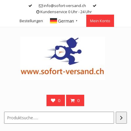
Skip
info@sofort-versand.ch
to
Kundenservice 0 Uhr - 24 Uhr
content
German
Bestellungen
Mein Konto
▼
0
0