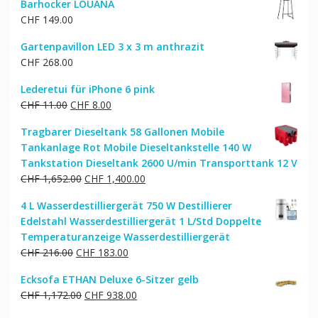
Barhocker LOUANA
CHF
149.00
Gartenpavillon LED 3 x 3 m anthrazit
CHF
268.00
Lederetui für iPhone 6 pink
Ursprünglicher
Aktueller
CHF
11.00
CHF
8.00
Preis
Preis
Tragbarer Dieseltank 58 Gallonen Mobile
war:
ist:
Tankanlage Rot Mobile Dieseltankstelle 140 W
CHF 11.00
CHF 8.00.
Tankstation Dieseltank 2600 U/min Transporttank 12 V
Ursprünglicher
Aktueller
CHF
1,652.00
CHF
1,400.00
Preis
Preis
4 L Wasserdestilliergerät 750 W Destillierer
war:
ist:
Edelstahl Wasserdestilliergerät 1 L/Std Doppelte
CHF 1,652.00
CHF 1,400.00.
Temperaturanzeige Wasserdestilliergerät
Ursprünglicher
Aktueller
CHF
216.00
CHF
183.00
Preis
Preis
Ecksofa ETHAN Deluxe 6-Sitzer gelb
war:
ist:
Ursprünglicher
Aktueller
CHF
1,172.00
CHF
938.00
CHF 216.00
CHF 183.00.
Preis
Preis