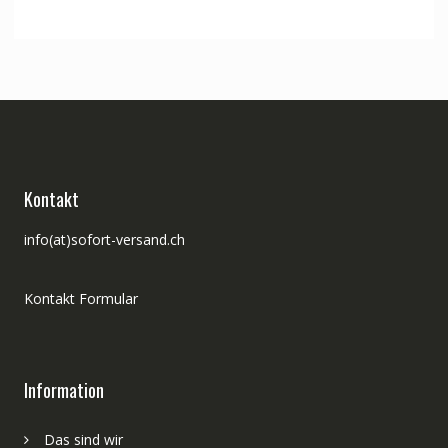
Preis
Preis
war:
ist:
CHF 174.00
CHF 147.00.
Kontakt
info(at)sofort-versand.ch
Kontakt Formular
Information
Das sind wir