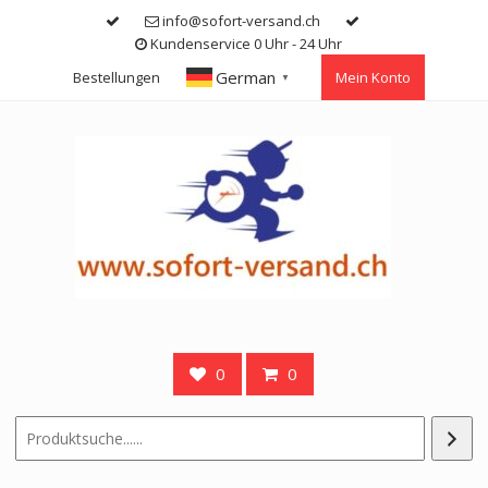
Skip
info@sofort-versand.ch
to
Kundenservice 0 Uhr - 24 Uhr
content
German
Bestellungen
Mein Konto
▼
0
0