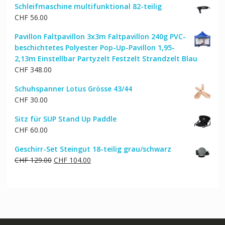
Schleifmaschine multifunktional 82-teilig
CHF
56.00
Pavillon Faltpavillon 3x3m Faltpavillon 240g PVC-
beschichtetes Polyester Pop-Up-Pavillon 1,95-
2,13m Einstellbar Partyzelt Festzelt Strandzelt Blau
CHF
348.00
Schuhspanner Lotus Grösse 43/44
CHF
30.00
Sitz für SUP Stand Up Paddle
CHF
60.00
Geschirr-Set Steingut 18-teilig grau/schwarz
Ursprünglicher
Aktueller
CHF
129.00
CHF
104.00
Preis
Preis
war:
ist:
CHF 129.00
CHF 104.00.