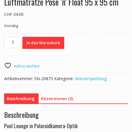
Luftmatratze Pose ’n‘ Float 95 x 95 cm
CHF
34.00
Vorrätig
Luftmatratze
In den Warenkorb
Pose
'n'
Float
95
Add to wishlist
x
95
Artikelnummer:
SN-20873
Kategorie:
Wasserspielzeug
cm
Menge
Beschreibung
Rezensionen (0)
Beschreibung
Pool Lounge in Polaroidkamera-Optik