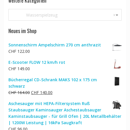
weitere Kategorien
Wasserspielzeug
×
Neues im Shop
Sonnenschirm Ampelschirm 270 cm anthrazit
CHF
122.00
E-Scooter FLOW 12 km/h rot
CHF
149.00
Bücherregal CD-Schrank MAKS 102 x 175 cm
schwarz
Ursprünglicher
Aktueller
CHF
164.00
CHF
140.00
Preis
Preis
Aschesauger mit HEPA-Filtersystem Ruß
war:
ist:
Staubsauger Kaminsauger Aschestaubsauger
CHF 164.00
CHF 140.00.
Kaminstaubsauger - für Grill Ofen | 20L Metallbehälter
| 1200W Leistung | 16kPa Saugkraft
CHF
96.00