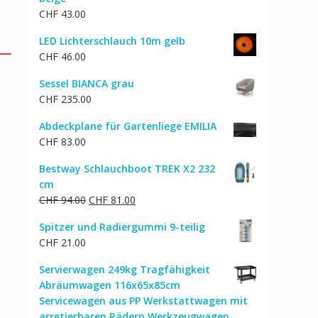
CHF
43.00
LED Lichterschlauch 10m gelb
CHF
46.00
Sessel BIANCA grau
CHF
235.00
Abdeckplane für Gartenliege EMILIA
CHF
83.00
Bestway Schlauchboot TREK X2 232
cm
Ursprünglicher
Aktueller
CHF
94.00
CHF
81.00
Preis
Preis
Spitzer und Radiergummi 9-teilig
war:
ist:
CHF
21.00
CHF 94.00
CHF 81.00.
Servierwagen 249kg Tragfähigkeit
Abräumwagen 116x65x85cm
Servicewagen aus PP Werkstattwagen mit
arretierbaren Rädern Werkzeugwagen