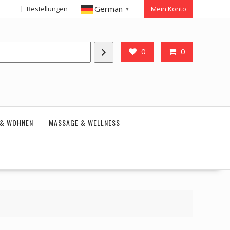
German
Bestellungen
Mein Konto
▼
0
0
 & WOHNEN
MASSAGE & WELLNESS