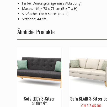
Farbe: Dunkelgrün (gemäss Abbildung)
Masse: 161 x 78 x 71 cm (B x T x H)
Sitzfläche: 138 x 58 cm (B x T)
Sitzhöhe: 44 cm
Ähnliche Produkte
Sofa EDDY 3-Sitzer
Sofa BLAIR 3-Sitzer b
anthrazit
CHF
346.00