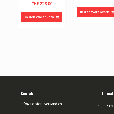
CHF
228.00
In den Warenkorb
In den Warenkorb
Kontakt
Informat
info(at)sofort-versand.ch
Das si