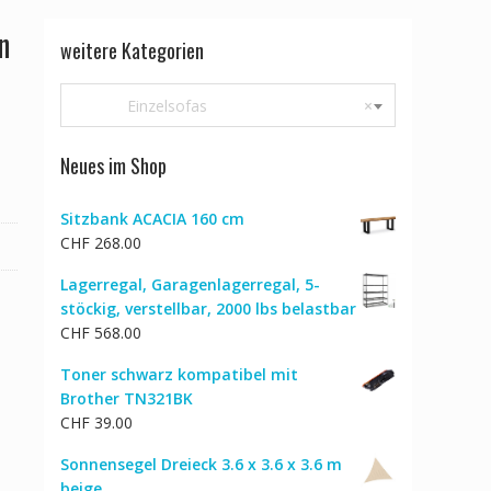
n
weitere Kategorien
Einzelsofas
×
Neues im Shop
Sitzbank ACACIA 160 cm
CHF
268.00
Lagerregal, Garagenlagerregal, 5-
stöckig, verstellbar, 2000 lbs belastbar
CHF
568.00
Toner schwarz kompatibel mit
Brother TN321BK
CHF
39.00
Sonnensegel Dreieck 3.6 x 3.6 x 3.6 m
beige