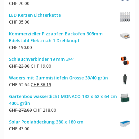
CHF
70.00
CHF 129.00
CHF 104.00.
LED Kerzen Lichterkette
CHF
35.00
Kommerzieller Pizzaofen Backofen 305mm
Edelstahl Elektrisch 1 Drehknopf
CHF
190.00
Schlauchverbinder 19 mm 3/4"
Ursprünglicher
Aktueller
CHF
23.00
CHF
19.00
Preis
Preis
Waders mit Gummistiefeln Grösse 39/40 grün
war:
ist:
Ursprünglicher
Aktueller
CHF
52.64
CHF
36.19
CHF 23.00
CHF 19.00.
Preis
Preis
Gartenbox wasserdicht MONACO 132 x 62 x 64 cm
war:
ist:
400L grün
CHF 52.64
CHF 36.19.
Ursprünglicher
Aktueller
CHF
272.00
CHF
218.00
Preis
Preis
Solar Poolabdeckung 380 x 180 cm
war:
ist:
CHF
43.00
CHF 272.00
CHF 218.00.