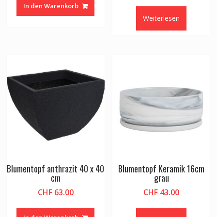
In den Warenkorb
war:
ist:
Weiterlesen
CHF 22.24
CHF 1
Blumentopf anthrazit 40 x 40
Blumentopf Keramik 16cm
cm
grau
CHF
63.00
CHF
43.00