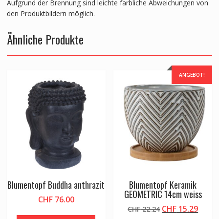
Aufgrund der Brennung sind leichte farbliche Abweichungen von
den Produktbildern möglich.
Ähnliche Produkte
ANGEBOT!
Blumentopf Buddha anthrazit
Blumentopf Keramik
GEOMETRIC 14cm weiss
CHF
76.00
Ursprünglicher
Aktue
CHF
15.29
CHF
22.24
Preis
Preis