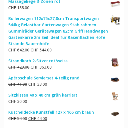
Massageliege 3-Zonen rot
CHF
188.00
Bollerwagen 112x75x27,8cm Transportwagen
544kg Belastbar Gartenwagen Stahlrahmen
Gummiräder Gerätewagen 82cm Griff Handwagen
Gartenkarre 2m Seil Ideal für Rasenflächen Höfe
Strände Bauernhöfe
Ursprünglicher
Aktueller
CHF
642.00
CHF
544.00
Preis
Preis
Strandkorb 2-Sitzer rot/weiss
war:
ist:
Ursprünglicher
Aktueller
CHF
429.00
CHF
363.00
CHF 642.00
CHF 544.00.
Preis
Preis
Apéroschale Servierset 4-teilig rund
war:
ist:
Ursprünglicher
Aktueller
CHF
41.00
CHF
33.00
CHF 429.00
CHF 363.00.
Preis
Preis
Sitzkissen 40 x 40 cm grün karriert
war:
ist:
CHF
30.00
CHF 41.00
CHF 33.00.
Kuscheldecke Kunstfell 127 x 165 cm braun
Ursprünglicher
Aktueller
CHF
54.00
CHF
44.00
Preis
Preis