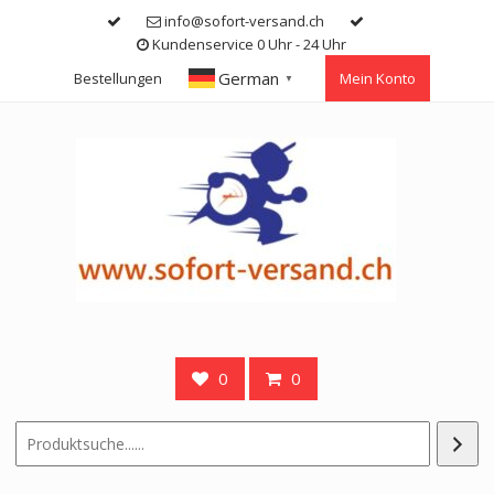
Skip
info@sofort-versand.ch
to
Kundenservice 0 Uhr - 24 Uhr
content
German
Bestellungen
Mein Konto
▼
0
0