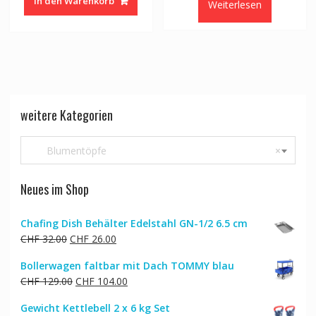
In den Warenkorb
Weiterlesen
weitere Kategorien
Blumentöpfe
×
Neues im Shop
Chafing Dish Behälter Edelstahl GN-1/2 6.5 cm
Ursprünglicher
Aktueller
CHF
32.00
CHF
26.00
Preis
Preis
Bollerwagen faltbar mit Dach TOMMY blau
war:
ist:
Ursprünglicher
Aktueller
CHF
129.00
CHF
104.00
CHF 32.00
CHF 26.00.
Preis
Preis
Gewicht Kettlebell 2 x 6 kg Set
war:
ist: