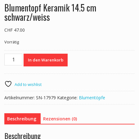
Blumentopf Keramik 14.5 cm
schwarz/weiss
CHF
47.00
Vorrätig
Blumentopf
In den Warenkorb
Keramik
14.5
cm
schwarz/weiss
Add to wishlist
Menge
Artikelnummer:
SN-17979
Kategorie:
Blumentöpfe
Beschreibung
Rezensionen (0)
Beschreibung