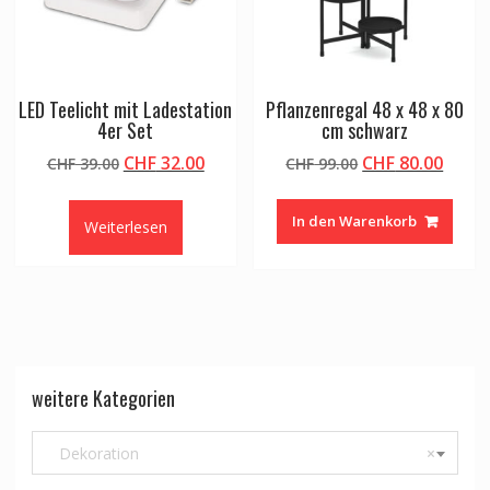
LED Teelicht mit Ladestation
Pflanzenregal 48 x 48 x 80
4er Set
cm schwarz
Ursprünglicher
Aktueller
Ursprünglicher
Aktue
CHF
32.00
CHF
80.00
CHF
39.00
CHF
99.00
Preis
Preis
Preis
Preis
war:
ist:
war:
ist:
In den Warenkorb
Weiterlesen
CHF 39.00
CHF 32.00.
CHF 99.00
CHF 8
weitere Kategorien
Dekoration
×