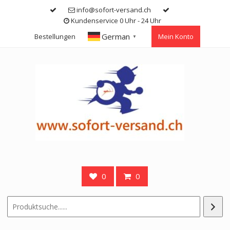
Skip
info@sofort-versand.ch
to
Kundenservice 0 Uhr - 24 Uhr
content
German
Bestellungen
Mein Konto
▼
0
0