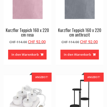
Kurzflor Teppich 160 x 220
Kurzflor Teppich 160 x 220
cm rosa
cm anthrazit
Ursprünglicher
Aktueller
Ursprüngliche
Aktu
CHF
92.00
CHF
92.00
CHF
114.00
CHF
114.00
Preis
Preis
Preis
Preis
war:
ist:
war:
ist:
In den Warenkorb
In den Warenkorb
CHF 114.00
CHF 92.00.
CHF 114.00
CHF 9
ANGEBOT!
ANGEBOT!