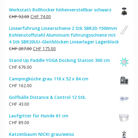
Werkstatt Rollhocker höhenverstellbar schwarz
Ursprünglicher
Aktueller
CHF
92.00
CHF
74.00
Preis
Preis
Linearführung Linearschiene 2 Stk SBR20-1500mm
war:
ist:
Kohlenstoffstahl Aluminium Führungsschiene mit
CHF 92.00
CHF 74.00.
4 Stk SBR20UU-Gleitblöcken Linearlager Lagerblock
Ursprünglicher
Aktueller
CHF
207.00
CHF
175.00
Preis
Preis
Stand Up Paddle YOGA Docking Station 300 cm
war:
ist:
CHF
676.00
CHF 207.00
CHF 175.00.
Campingküche grau 116 x 52 x 84 cm
CHF
162.00
Golfbälle Distance & Control 12 Stk.
CHF
43.00
Laufgitter für Hunde 61 cm
CHF
89.00
Katzenbaum NICKI grau/weiss