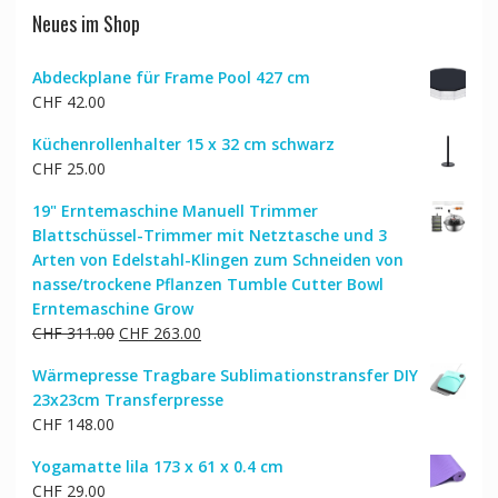
Neues im Shop
Abdeckplane für Frame Pool 427 cm
CHF
42.00
Küchenrollenhalter 15 x 32 cm schwarz
CHF
25.00
19" Erntemaschine Manuell Trimmer
Blattschüssel-Trimmer mit Netztasche und 3
Arten von Edelstahl-Klingen zum Schneiden von
nasse/trockene Pflanzen Tumble Cutter Bowl
Erntemaschine Grow
Ursprünglicher
Aktueller
CHF
311.00
CHF
263.00
Preis
Preis
Wärmepresse Tragbare Sublimationstransfer DIY
war:
ist:
23x23cm Transferpresse
CHF 311.00
CHF 263.00.
CHF
148.00
Yogamatte lila 173 x 61 x 0.4 cm
CHF
29.00