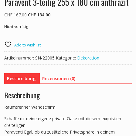
Paravent 3-teilig 255 x 180 cm anthrazit
Ursprünglicher
Aktueller
CHF
167.00
CHF
134.00
Preis
Preis
Nicht vorrätig
war:
ist:
CHF 167.00
CHF 134.00.
Add to wishlist
Artikelnummer:
SN-22005
Kategorie:
Dekoration
Beschreibung
Rezensionen (0)
Beschreibung
Raumtrenner Wandschirm
Schaffe dir deine eigene private Oase mit diesem exquisiten
dreiteiligen
Paravent! Egal, ob du zusätzliche Privatsphäre in deinem