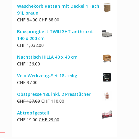
Preis
Preis
Wäschekorb Rattan mit Deckel 1 Fach
war:
ist:
91L braun
CHF 32.00
CHF 26.00.
Ursprünglicher
Aktueller
CHF
84.00
CHF
68.00
Preis
Preis
Boxspringbett TWILIGHT anthrazit
war:
ist:
140 x 200 cm
CHF 84.00
CHF 68.00.
CHF
1,032.00
Nachttisch HILLA 40 x 40 cm
CHF
136.00
Velo Werkzeug-Set 18-teilig
CHF
37.00
Obstpresse 18L inkl. 2 Presstücher
Ursprünglicher
Aktueller
CHF
137.00
CHF
110.00
Preis
Preis
Abtropfgestell
war:
ist:
Ursprünglicher
Aktueller
CHF
19.00
CHF
29.00
CHF 137.00
CHF 110.00.
Preis
Preis
war:
ist: