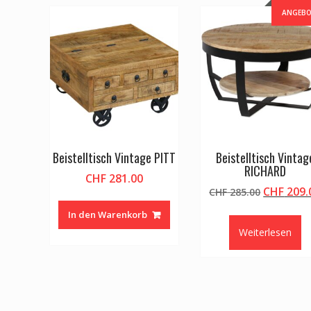
ANGEBO
Beistelltisch Vintage PITT
Beistelltisch Vintag
RICHARD
CHF
281.00
Ursprüng
CHF
209.
CHF
285.00
Preis
In den Warenkorb
war:
Weiterlesen
CHF 285.