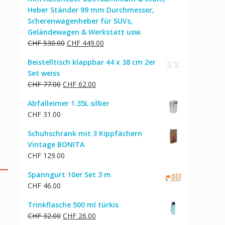
Heber Ständer 99 mm Durchmesser,
Scherenwagenheber für SUVs,
Geländewagen & Werkstatt usw.
Ursprünglicher
Aktueller
CHF
530.00
CHF
449.00
Preis
Preis
Beistelltisch klappbar 44 x 38 cm 2er
war:
ist:
Set weiss
CHF 530.00
CHF 449.00.
Ursprünglicher
Aktueller
CHF
77.00
CHF
62.00
Preis
Preis
Abfalleimer 1.35L silber
war:
ist:
CHF
31.00
CHF 77.00
CHF 62.00.
Schuhschrank mit 3 Kippfächern
Vintage BONITA
CHF
129.00
Spanngurt 10er Set 3 m
CHF
46.00
Trinkflasche 500 ml türkis
Ursprünglicher
Aktueller
CHF
32.00
CHF
26.00