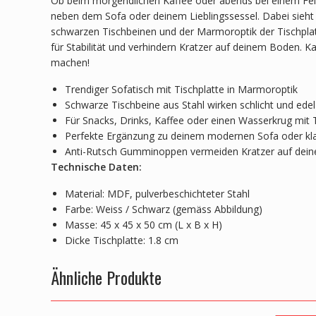
Ob beim morgendlichen Kaffee oder abends bei einem Feie
neben dem Sofa oder deinem Lieblingssessel. Dabei sieh
schwarzen Tischbeinen und der Marmoroptik der Tischpla
für Stabilität und verhindern Kratzer auf deinem Boden. K
machen!
Trendiger Sofatisch mit Tischplatte in Marmoroptik
Schwarze Tischbeine aus Stahl wirken schlicht und edel
Für Snacks, Drinks, Kaffee oder einen Wasserkrug mit 
Perfekte Ergänzung zu deinem modernen Sofa oder kl
Anti-Rutsch Gumminoppen vermeiden Kratzer auf dei
Technische Daten:
Material: MDF, pulverbeschichteter Stahl
Farbe: Weiss / Schwarz (gemäss Abbildung)
Masse: 45 x 45 x 50 cm (L x B x H)
Dicke Tischplatte: 1.8 cm
Ähnliche Produkte