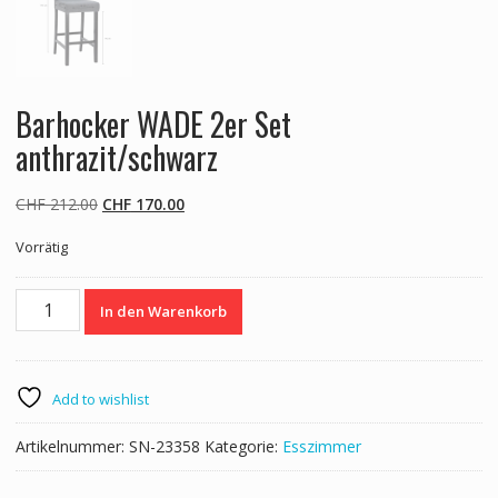
Barhocker WADE 2er Set
anthrazit/schwarz
Ursprünglicher
Aktueller
CHF
212.00
CHF
170.00
Preis
Preis
Vorrätig
war:
ist:
CHF 212.00
CHF 170.00.
Barhocker
In den Warenkorb
WADE
2er
Set
anthrazit/schwarz
Add to wishlist
Menge
Artikelnummer:
SN-23358
Kategorie:
Esszimmer