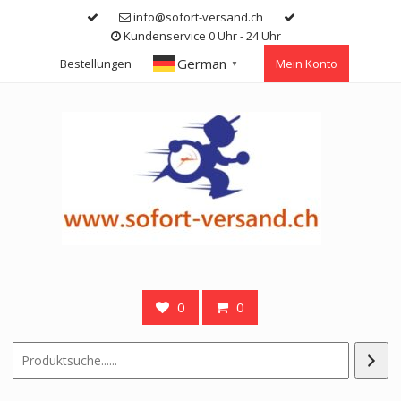
Skip
info@sofort-versand.ch
to
Kundenservice 0 Uhr - 24 Uhr
content
German
Bestellungen
Mein Konto
▼
0
0