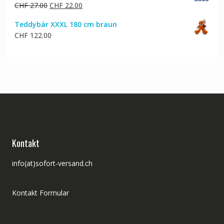
Ursprünglicher
Aktueller
CHF
27.00
CHF
22.00
Preis
Preis
Teddybär XXXL 180 cm braun
war:
ist:
CHF
122.00
CHF 27.00
CHF 22.00.
Kontakt
info(at)sofort-versand.ch
Kontakt Formular