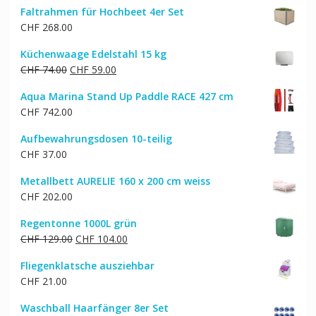
Faltrahmen für Hochbeet 4er Set
CHF
268.00
Küchenwaage Edelstahl 15 kg
Ursprünglicher
Aktueller
CHF
74.00
CHF
59.00
Preis
Preis
Aqua Marina Stand Up Paddle RACE 427 cm
war:
ist:
CHF
742.00
CHF 74.00
CHF 59.00.
Aufbewahrungsdosen 10-teilig
CHF
37.00
Metallbett AURELIE 160 x 200 cm weiss
CHF
202.00
Regentonne 1000L grün
Ursprünglicher
Aktueller
CHF
129.00
CHF
104.00
Preis
Preis
Fliegenklatsche ausziehbar
war:
ist:
CHF
21.00
CHF 129.00
CHF 104.00.
Waschball Haarfänger 8er Set