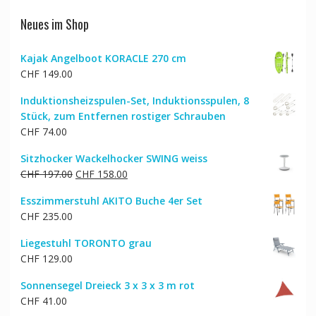
Neues im Shop
Kajak Angelboot KORACLE 270 cm
CHF
149.00
Induktionsheizspulen-Set, Induktionsspulen, 8
Stück, zum Entfernen rostiger Schrauben
CHF
74.00
Sitzhocker Wackelhocker SWING weiss
Ursprünglicher
Aktueller
CHF
197.00
CHF
158.00
Preis
Preis
Esszimmerstuhl AKITO Buche 4er Set
war:
ist:
CHF
235.00
CHF 197.00
CHF 158.00.
Liegestuhl TORONTO grau
CHF
129.00
Sonnensegel Dreieck 3 x 3 x 3 m rot
CHF
41.00