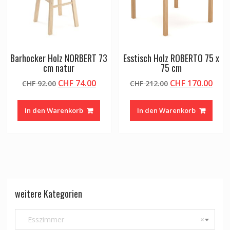
Barhocker Holz NORBERT 73
Esstisch Holz ROBERTO 75 x
cm natur
75 cm
Ursprünglicher
Aktueller
Ursprünglicher
Aktu
CHF
74.00
CHF
170.00
CHF
92.00
CHF
212.00
Preis
Preis
Preis
Prei
war:
ist:
war:
ist:
In den Warenkorb
In den Warenkorb
CHF 92.00
CHF 74.00.
CHF 212.00
CHF 
weitere Kategorien
Esszimmer
×