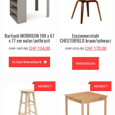
Bartisch MORRISON 100 x 67
Esszimmerstuhl
x 77 cm natur/anthrazit
CHESTERFIELD braun/schwarz
Ursprünglicher
Aktueller
Ursprünglicher
Aktu
CHF
134.00
CHF
170.00
CHF
167.00
CHF
212.00
Preis
Preis
Preis
Prei
war:
ist:
war:
ist:
In den Warenkorb
Weiterlesen
CHF 167.00
CHF 134.00.
CHF 212.00
CHF 
ANGEBOT!
ANGEBOT!