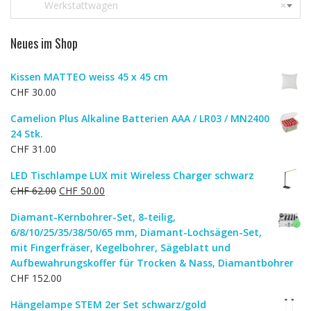
Werkstattwagen
×
Neues im Shop
Kissen MATTEO weiss 45 x 45 cm
CHF
30.00
Camelion Plus Alkaline Batterien AAA / LR03 / MN2400
24 Stk.
CHF
31.00
LED Tischlampe LUX mit Wireless Charger schwarz
Ursprünglicher
Aktueller
CHF
62.00
CHF
50.00
Preis
Preis
Diamant-Kernbohrer-Set, 8-teilig,
war:
ist:
6/8/10/25/35/38/50/65 mm, Diamant-Lochsägen-Set,
CHF 62.00
CHF 50.00.
mit Fingerfräser, Kegelbohrer, Sägeblatt und
Aufbewahrungskoffer für Trocken & Nass, Diamantbohrer
CHF
152.00
Hängelampe STEM 2er Set schwarz/gold