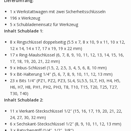
Lieferumfang:
1 x Werkstattwagen mit zwei Sicherheitsschlüsseln
196 x Werkzeug
5 x Schubladeneinsatz für Werkzeug
Inhalt Schublade 1:
8 x Ringschlüssel doppelseitig (5.5 x 7, 8 x 10, 9 x 11, 10 x 12,
12 x 14, 14 x 17, 17 x 19, 19 x 22 mm)
17 x Ring-Maulschlüssel (6, 7, 8, 9, 10, 11, 12, 13, 14, 15, 16,
17, 18, 19, 20, 21, 22 mm)
9 x Inbus-Schlüssel (1.5, 2, 2.5, 3, 4, 5, 6, 8, 10 mm)
9 x Bit-Halterung 1/4″ (5, 6, 7, 8, 9, 10, 11, 12, 13 mm)
23 x Bits 1/4″ (PZ1, PZ2, PZ3, SL4, SL5.5, SL7, H3, H4, H5,
H6, H7, H8, PH1, PH2, PH3, T8, T10, T15, T20, T25, T27,
T30, T40)
Inhalt Schublade 2:
11 x Vierkant-Steckschlüssel 1/2″ (15, 16, 17, 19, 20, 21, 22,
24, 27, 30, 32 mm)
6 x Sechskant-Steckschlüssel 1/2″ (8, 9, 10, 11, 12, 13 mm)
3 x Ratschengriff (1/4″, 1/2″, 3/8″)