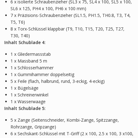
6 x isolierte Schraubenzieher (SL3 x 75, SL4 x 100, SL5 x 100,
SL6 x 125, PH4 x 100, PH6 x 100 mm)
7 x Präzisions-Schraubenzieher (SL1.5, PH1.5, TH0.8, T3, T4,
T5, T6)
8 x Torx-Schlüssel klappbar (T9, T10, T15, T20, T25, T27,
T30, T40)
Inhalt Schublade 4:
1 x Gliedermassstab
1 x Massband 5 m
1 x Schlosserhammer
1 x Gummihammer doppelseitig
5 x Feile (flach, halbrund, rund, 3-eckig, 4-eckig)
1 x Bügelsäge
1 x Schreinerwinkel
1 x Wasserwaage
Inhalt Schublade 5:
5 x Zange (Seitenschneider, Kombi-Zange, Spitzzange,
Rohrzange, Gripzange)
6 x Sechskant-Schlüssel mit T-Griff (2 x 100, 2.5 x 100, 3 x100,