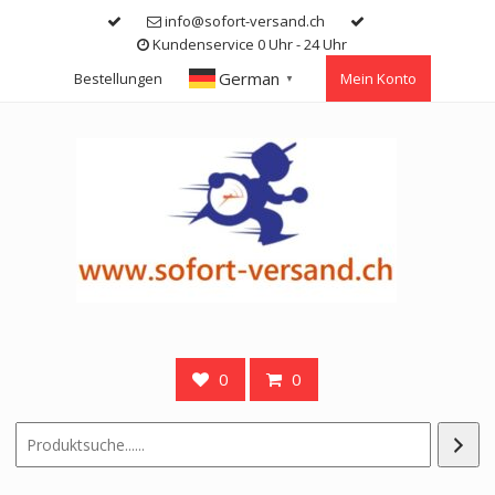
Skip
info@sofort-versand.ch
to
Kundenservice 0 Uhr - 24 Uhr
content
German
Bestellungen
Mein Konto
▼
0
0