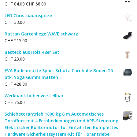
Ursprünglicher
Aktueller
CHF
84.00
CHF
68.00
Preis
Preis
LED Christbaumspitze
war:
ist:
CHF
33.00
CHF 84.00
CHF 68.00.
Rattan Gartenliege WAVE schwarz
CHF
215.00
Besteck aus Holz 48er Set
CHF
23.00
EVA Bodenmatte Sport Schutz Turnhalle Boden 25
Stk. Yoga Gummimatten
CHF
428.00
Werkbank höhenverstellbar
CHF
76.00
Schiebetorantrieb 1800 kg 8 m Automatisches
Toröffner mit 4 Fernbedienungen und APP-Steuerung
Elektrischer Rolltormotor für Einfahrten Komplettes
Hardware-Sicherheitssystem-Kit für Torantriebe