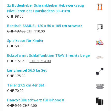
Preis
Preis
2x Bodenheber Schrankheber Hebewerkzeug
war:
ist:
Nivellieren des Hausbodens 30-41cm
CHF 422.00
CHF 338.00.
CHF
98.00
Bartisch SAMUEL 120 x 50 x 105 cm schwarz
Ursprünglicher
Aktueller
CHF
137.00
CHF
110.00
Preis
Preis
Spielkasse für Kinder
war:
ist:
CHF
50.00
CHF 137.00
CHF 110.00.
Ecksofa mit Schlaffunktion TRAVIS rechts beige
Ursprünglicher
Aktueller
CHF
1,517.00
CHF
1,214.00
Preis
Preis
Langhantel 56.5 kg Set
war:
ist:
CHF
175.00
CHF 1,517.00
CHF 1,214.00.
Teller 27.5 cm 4er Set
CHF
70.00
Handyhülle schwarz für iPhone X
Ursprünglicher
Aktueller
CHF
5.00
CHF
4.00
Preis
Preis