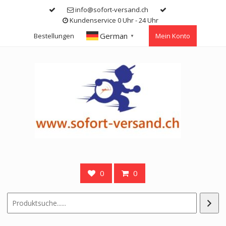
Skip
info@sofort-versand.ch
to
Kundenservice 0 Uhr - 24 Uhr
content
German
Bestellungen
Mein Konto
▼
0
0