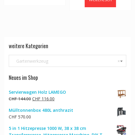
weitere Kategorien
Gartenwerkzeug
×
Neues im Shop
Servierwagen Holz LAMEGO
Ursprünglicher
Aktueller
CHF
144.00
CHF
116.00
Preis
Preis
Mülltonnenbox 480L anthrazit
war:
ist:
CHF
570.00
CHF 144.00
CHF 116.00.
5 in 1 Hitzepresse 1000 W, 38 x 38 cm
Transferpresse, Hitzepresse Maschine, DIY T-