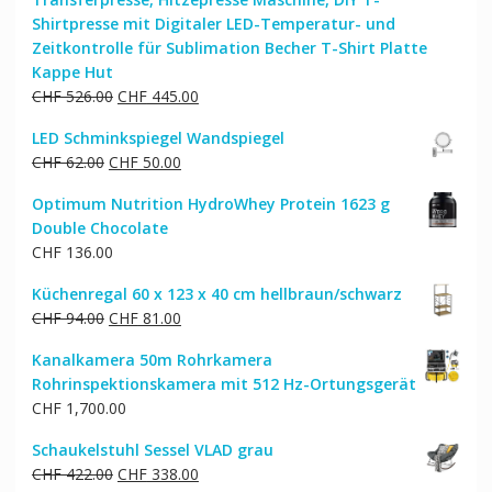
Shirtpresse mit Digitaler LED-Temperatur- und
Zeitkontrolle für Sublimation Becher T-Shirt Platte
Kappe Hut
Ursprünglicher
Aktueller
CHF
526.00
CHF
445.00
Preis
Preis
LED Schminkspiegel Wandspiegel
war:
ist:
Ursprünglicher
Aktueller
CHF
62.00
CHF
50.00
CHF 526.00
CHF 445.00.
Preis
Preis
Optimum Nutrition HydroWhey Protein 1623 g
war:
ist:
Double Chocolate
CHF 62.00
CHF 50.00.
CHF
136.00
Küchenregal 60 x 123 x 40 cm hellbraun/schwarz
Ursprünglicher
Aktueller
CHF
94.00
CHF
81.00
Preis
Preis
Kanalkamera 50m Rohrkamera
war:
ist:
Rohrinspektionskamera mit 512 Hz-Ortungsgerät
CHF 94.00
CHF 81.00.
CHF
1,700.00
Schaukelstuhl Sessel VLAD grau
Ursprünglicher
Aktueller
CHF
422.00
CHF
338.00