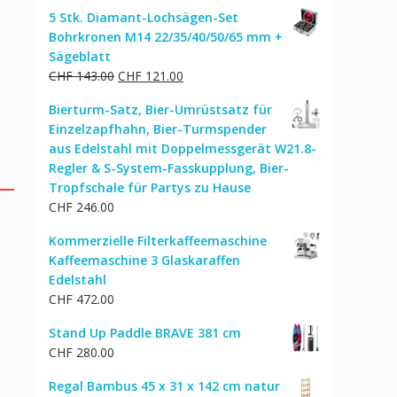
5 Stk. Diamant-Lochsägen-Set
Bohrkronen M14 22/35/40/50/65 mm +
Sägeblatt
Ursprünglicher
Aktueller
CHF
143.00
CHF
121.00
Preis
Preis
Bierturm-Satz, Bier-Umrüstsatz für
war:
ist:
Einzelzapfhahn, Bier-Turmspender
CHF 143.00
CHF 121.00.
aus Edelstahl mit Doppelmessgerät W21.8-
Regler & S-System-Fasskupplung, Bier-
Tropfschale für Partys zu Hause
CHF
246.00
Kommerzielle Filterkaffeemaschine
Kaffeemaschine 3 Glaskaraffen
Edelstahl
CHF
472.00
Stand Up Paddle BRAVE 381 cm
CHF
280.00
Regal Bambus 45 x 31 x 142 cm natur