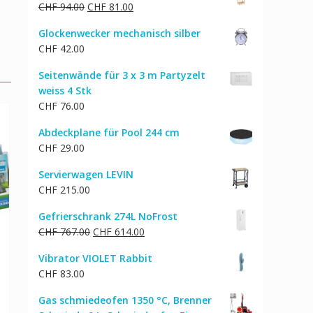
Ursprünglicher
Aktueller
CHF
94.00
CHF
81.00
Preis
Preis
Glockenwecker mechanisch silber
war:
ist:
CHF
42.00
CHF 94.00
CHF 81.00.
Seitenwände für 3 x 3 m Partyzelt
weiss 4 Stk
CHF
76.00
Abdeckplane für Pool 244 cm
CHF
29.00
Servierwagen LEVIN
CHF
215.00
Gefrierschrank 274L NoFrost
Ursprünglicher
Aktueller
CHF
767.00
CHF
614.00
Preis
Preis
Vibrator VIOLET Rabbit
war:
ist:
CHF
83.00
CHF 767.00
CHF 614.00.
Gas schmiedeofen 1350 °C, Brenner