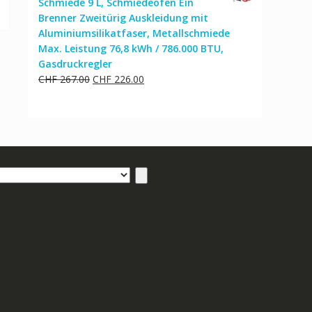
Schmiede 9 L, Schmiedeofen Ein
Brenner Zweitürig Auskleidung mit
Aluminiumsilikatfaser, Metallschmiede
Max. Leistung 76,8 kWh / 786.000 BTU,
Gasdruckregler
Ursprünglicher
Aktueller
CHF
267.00
CHF
226.00
Preis
Preis
war:
ist:
CHF 267.00
CHF 226.00.