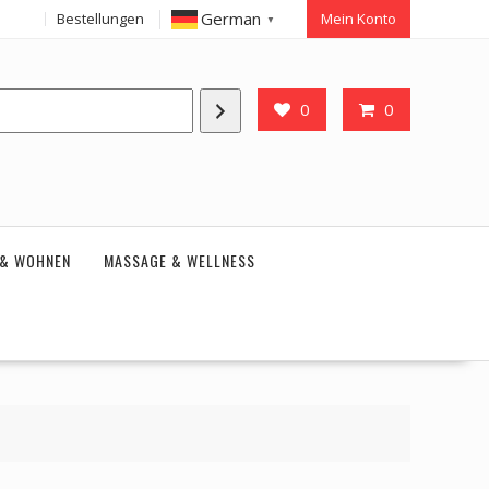
German
Bestellungen
Mein Konto
▼
0
0
 & WOHNEN
MASSAGE & WELLNESS