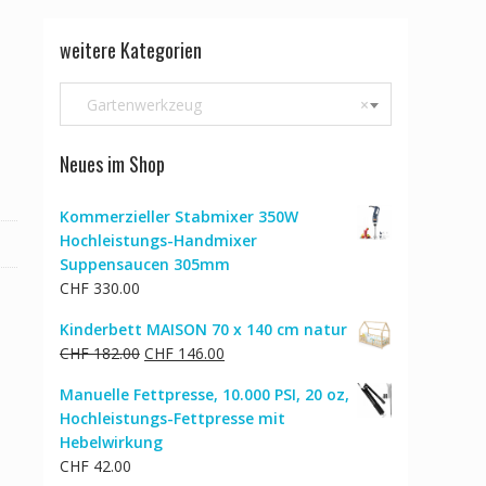
weitere Kategorien
Gartenwerkzeug
×
Neues im Shop
Kommerzieller Stabmixer 350W
Hochleistungs-Handmixer
Suppensaucen 305mm
CHF
330.00
Kinderbett MAISON 70 x 140 cm natur
Ursprünglicher
Aktueller
CHF
182.00
CHF
146.00
Preis
Preis
Manuelle Fettpresse, 10.000 PSI, 20 oz,
war:
ist:
Hochleistungs-Fettpresse mit
CHF 182.00
CHF 146.00.
Hebelwirkung
CHF
42.00