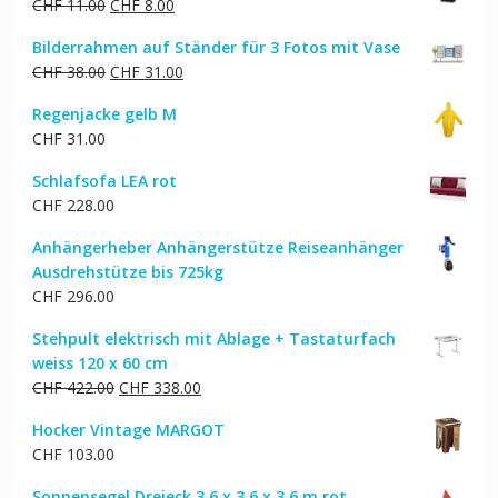
Ursprünglicher
Aktueller
CHF
11.00
CHF
8.00
Preis
Preis
Bilderrahmen auf Ständer für 3 Fotos mit Vase
war:
ist:
Ursprünglicher
Aktueller
CHF
38.00
CHF
31.00
CHF 11.00
CHF 8.00.
Preis
Preis
Regenjacke gelb M
war:
ist:
CHF
31.00
CHF 38.00
CHF 31.00.
Schlafsofa LEA rot
CHF
228.00
Anhängerheber Anhängerstütze Reiseanhänger
Ausdrehstütze bis 725kg
CHF
296.00
Stehpult elektrisch mit Ablage + Tastaturfach
weiss 120 x 60 cm
Ursprünglicher
Aktueller
CHF
422.00
CHF
338.00
Preis
Preis
Hocker Vintage MARGOT
war:
ist:
CHF
103.00
CHF 422.00
CHF 338.00.
Sonnensegel Dreieck 3.6 x 3.6 x 3.6 m rot