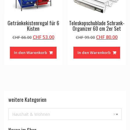
Getränkekistenregal für 6
Teleskopschublade Schrank-
Kisten
Organizer 60 cm 2er Set
Ursprünglicher
Aktueller
Ursprünglicher
Aktue
CHF
53.00
CHF
80.00
CHF
66.00
CHF
99.00
Preis
Preis
Preis
Preis
war:
ist:
war:
ist:
In den Warenkorb
In den Warenkorb
CHF 66.00
CHF 53.00.
CHF 99.00
CHF 8
weitere Kategorien
Haushalt & Wohnen
×
Neues im Shop