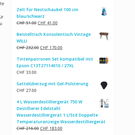
hte
Zelt für Nestschaukel 100 cm
blau/schwarz
ür
Ursprünglicher
Aktueller
CHF
51.00
CHF
41.00
du
Preis
Preis
Beistelltisch Konsolentisch Vintage
war:
ist:
WILLI
CHF 51.00
CHF 41.00.
Ursprünglicher
Aktueller
CHF
232.00
CHF
170.00
Preis
Preis
Tintenpatronen Set kompatibel mit
war:
ist:
Epson C13T27114010 / 27XL
CHF 232.00
CHF 170.00.
CHF
33.00
Sattelüberzug mit Gel-Polsterung
CHF
27.00
4 L Wasserdestilliergerät 750 W
Destillierer Edelstahl
Wasserdestilliergerät 1 L/Std Doppelte
Temperaturanzeige Wasserdestilliergerät
Ursprünglicher
Aktueller
CHF
216.00
CHF
183.00
Preis
Preis