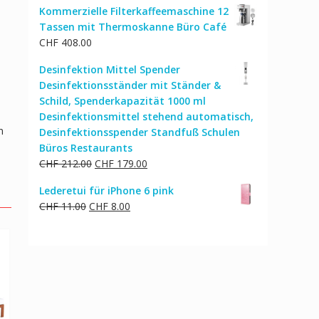
Kommerzielle Filterkaffeemaschine 12
war:
ist:
Tassen mit Thermoskanne Büro Café
CHF 216.00
CHF 183.00.
CHF
408.00
Desinfektion Mittel Spender
Desinfektionsständer mit Ständer &
Schild, Spenderkapazität 1000 ml
Desinfektionsmittel stehend automatisch,
n
Desinfektionsspender Standfuß Schulen
Büros Restaurants
Ursprünglicher
Aktueller
CHF
212.00
CHF
179.00
Preis
Preis
Lederetui für iPhone 6 pink
war:
ist:
Ursprünglicher
Aktueller
CHF
11.00
CHF
8.00
CHF 212.00
CHF 179.00.
Preis
Preis
war:
ist:
CHF 11.00
CHF 8.00.