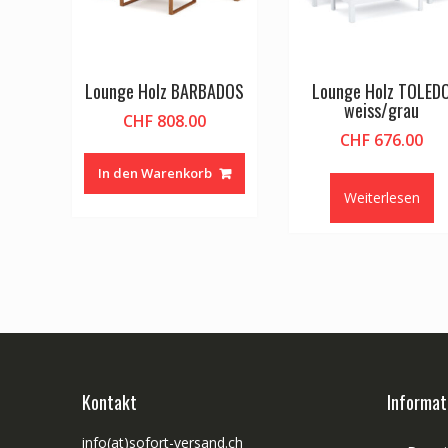
Lounge Holz BARBADOS
Lounge Holz TOLED
weiss/grau
CHF
808.00
CHF
676.00
In den Warenkorb
Weiterlesen
Kontakt
Informat
info(at)sofort-versand.ch