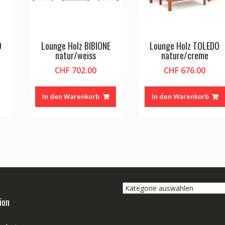
O
Lounge Holz BIBIONE
Lounge Holz TOLEDO
natur/weiss
nature/creme
CHF
702.00
CHF
676.00
In den Warenkorb
In den Warenkorb
Kategorie
auswählen
ion