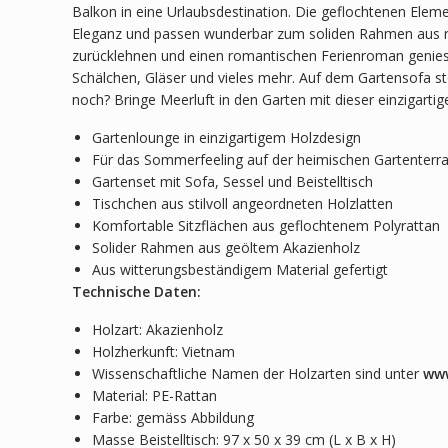
Balkon in eine Urlaubsdestination. Die geflochtenen Eleme
Eleganz und passen wunderbar zum soliden Rahmen aus rö
zurücklehnen und einen romantischen Ferienroman geniessen
Schälchen, Gläser und vieles mehr. Auf dem Gartensofa stö
noch? Bringe Meerluft in den Garten mit dieser einzigart
Gartenlounge in einzigartigem Holzdesign
Für das Sommerfeeling auf der heimischen Gartenterr
Gartenset mit Sofa, Sessel und Beistelltisch
Tischchen aus stilvoll angeordneten Holzlatten
Komfortable Sitzflächen aus geflochtenem Polyrattan
Solider Rahmen aus geöltem Akazienholz
Aus witterungsbeständigem Material gefertigt
Technische Daten:
Holzart: Akazienholz
Holzherkunft: Vietnam
Wissenschaftliche Namen der Holzarten sind unter
www
Material: PE-Rattan
Farbe: gemäss Abbildung
Masse Beistelltisch: 97 x 50 x 39 cm (L x B x H)