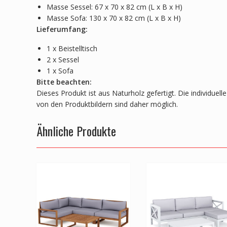
Masse Sessel: 67 x 70 x 82 cm (L x B x H)
Masse Sofa: 130 x 70 x 82 cm (L x B x H)
Lieferumfang:
1 x Beistelltisch
2 x Sessel
1 x Sofa
Bitte beachten:
Dieses Produkt ist aus Naturholz gefertigt. Die individue
von den Produktbildern sind daher möglich.
Ähnliche Produkte