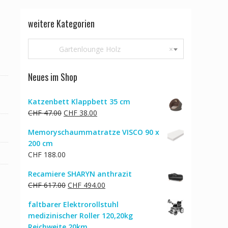
weitere Kategorien
Gartenlounge Holz
×
Neues im Shop
Katzenbett Klappbett 35 cm
Ursprünglicher
Aktueller
CHF
47.00
CHF
38.00
Preis
Preis
Memoryschaummatratze VISCO 90 x
war:
ist:
200 cm
CHF 47.00
CHF 38.00.
CHF
188.00
Recamiere SHARYN anthrazit
Ursprünglicher
Aktueller
CHF
617.00
CHF
494.00
Preis
Preis
faltbarer Elektrorollstuhl
war:
ist:
medizinischer Roller 120,20kg
CHF 617.00
CHF 494.00.
Reichweite 20km