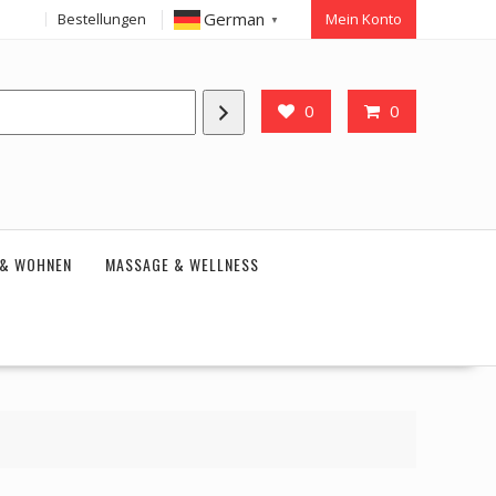
German
Bestellungen
Mein Konto
▼
0
0
 & WOHNEN
MASSAGE & WELLNESS