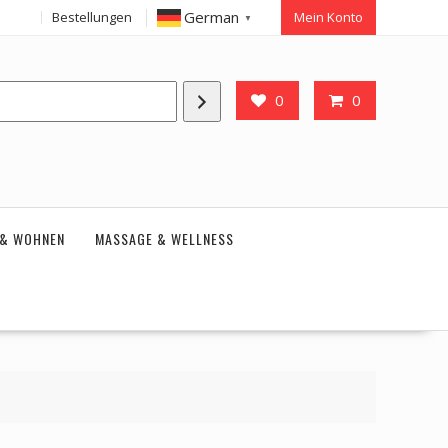
German
Bestellungen
Mein Konto
▼
0
0
 & WOHNEN
MASSAGE & WELLNESS