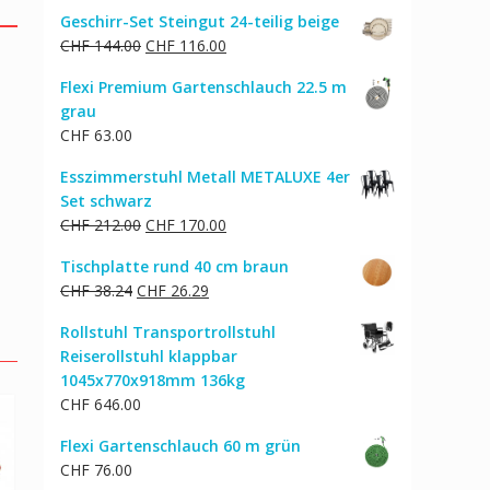
Preis
Preis
Geschirr-Set Steingut 24-teilig beige
war:
ist:
Ursprünglicher
Aktueller
CHF
144.00
CHF
116.00
CHF 207.00
CHF 175.00.
Preis
Preis
Flexi Premium Gartenschlauch 22.5 m
war:
ist:
grau
CHF 144.00
CHF 116.00.
CHF
63.00
Esszimmerstuhl Metall METALUXE 4er
Set schwarz
Ursprünglicher
Aktueller
CHF
212.00
CHF
170.00
Preis
Preis
Tischplatte rund 40 cm braun
war:
ist:
Ursprünglicher
Aktueller
CHF
38.24
CHF
26.29
CHF 212.00
CHF 170.00.
Preis
Preis
Rollstuhl Transportrollstuhl
war:
ist:
Reiserollstuhl klappbar
CHF 38.24
CHF 26.29.
1045x770x918mm 136kg
CHF
646.00
Flexi Gartenschlauch 60 m grün
CHF
76.00