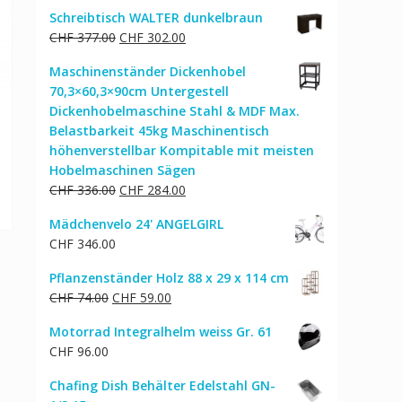
Schreibtisch WALTER dunkelbraun
Ursprünglicher
Aktueller
CHF
377.00
CHF
302.00
Preis
Preis
Maschinenständer Dickenhobel
war:
ist:
70,3×60,3×90cm Untergestell
CHF 377.00
CHF 302.00.
Dickenhobelmaschine Stahl & MDF Max.
Belastbarkeit 45kg Maschinentisch
höhenverstellbar Kompitable mit meisten
Hobelmaschinen Sägen
Ursprünglicher
Aktueller
CHF
336.00
CHF
284.00
Preis
Preis
Mädchenvelo 24' ANGELGIRL
war:
ist:
CHF
346.00
CHF 336.00
CHF 284.00.
Pflanzenständer Holz 88 x 29 x 114 cm
Ursprünglicher
Aktueller
CHF
74.00
CHF
59.00
Preis
Preis
Motorrad Integralhelm weiss Gr. 61
war:
ist:
CHF
96.00
CHF 74.00
CHF 59.00.
Chafing Dish Behälter Edelstahl GN-