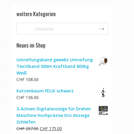
weitere Kategorien
Velokörbe
×
Neues im Shop
Umreifungsband gewebt Umreifung
Textilband 500m Kraftband 800kg
Weiß
CHF
108.00
Katzenbaum FELIX schwarz
CHF
136.00
3-Achsen Digitalanzeige für Drehen
Maschine Hochpräzise Dro Anzeige
Schleifen
Ursprünglicher
Aktueller
CHF
207.00
CHF
175.00