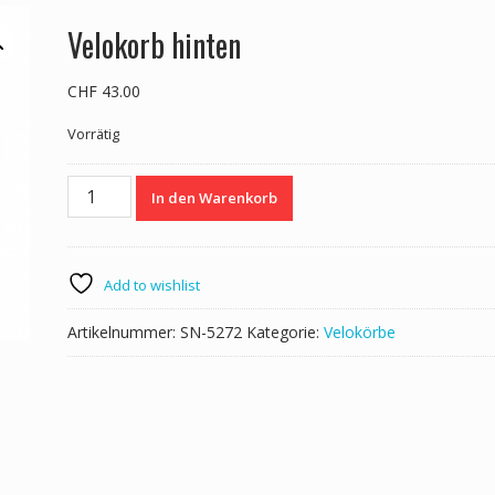
Velokorb hinten
CHF
43.00
Vorrätig
Velokorb
In den Warenkorb
hinten
Menge
Add to wishlist
Artikelnummer:
SN-5272
Kategorie:
Velokörbe