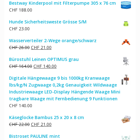
Bestway Kinderpool mit Filterpumpe 305 x 76 cm
CHF
188.00
Hunde Sicherheitsweste Grösse S/M
CHF
23.00
Wasserverteiler 2-Wege orange/schwarz
Ursprünglicher
Aktueller
CHF
26.00
CHF
21.00
Preis
Preis
Bürostuhl Leinen OPTIMUS grau
war:
ist:
Ursprünglicher
Aktueller
CHF
164.00
CHF
140.00
CHF 26.00
CHF 21.00.
Preis
Preis
Digitale Hängewaage 9 bis 1000kg Kranwaage
war:
ist:
lbs/kg/N Zugwaage 0,2kg Genauigkeit Wildwaage
CHF 164.00
CHF 140.00.
Industriewaage LED-Display Hängende Waage Mini
tragbare Waage mit Fernbedienung 9 Funktionen
CHF
140.00
Käseglocke Bambus 25 x 20 x 8 cm
Ursprünglicher
Aktueller
CHF
22.00
CHF
21.00
Preis
Preis
Bistroset PAULINE mint
war:
ist: