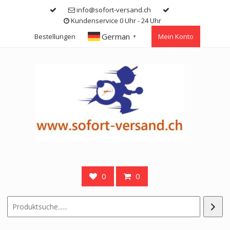
Skip
info@sofort-versand.ch
to
Kundenservice 0 Uhr - 24 Uhr
content
German
Bestellungen
Mein Konto
▼
0
0