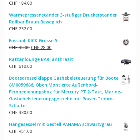
CHF
184.00
Wärmepressenständer 3-stufiger Druckerständer
Rollbar Braun Beweglich
CHF
232.00
Fussball KICK Grösse 5
Ursprünglicher
Aktueller
CHF
35.00
CHF
28.00
Preis
Preis
Rattanlounge BARI anthrazit
war:
ist:
CHF
610.00
CHF 35.00
CHF 28.00.
Bootsdrosselklappe Gashebelsteuerung für Boote,
8M0059686, Oben Montierte Außenbord-
Fernbedienungsbox für Mercury PT 2-Takt, Marine-
Gashebelsteuerungsgetriebe mit Power-Trimm-
Schalter
CHF
330.00
Hängesessel mit Gestell PANAMA schwarz/grau
CHF
451.00