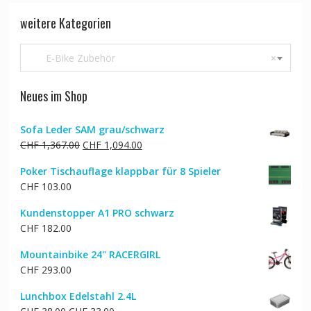
weitere Kategorien
E-Bike Zubehör
×
Neues im Shop
Sofa Leder SAM grau/schwarz
Ursprünglicher
Aktueller
CHF
1,367.00
CHF
1,094.00
Preis
Preis
Poker Tischauflage klappbar für 8 Spieler
war:
ist:
CHF
103.00
CHF 1,367.00
CHF 1,094.00.
Kundenstopper A1 PRO schwarz
CHF
182.00
Mountainbike 24" RACERGIRL
CHF
293.00
Lunchbox Edelstahl 2.4L
Ursprünglicher
Aktueller