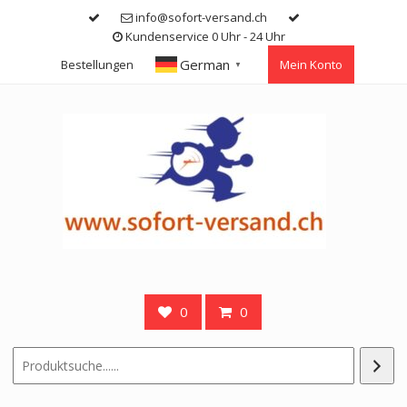
Skip
info@sofort-versand.ch
to
Kundenservice 0 Uhr - 24 Uhr
content
German
Bestellungen
Mein Konto
▼
0
0