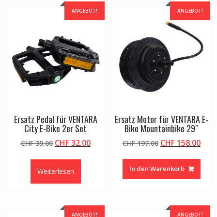
ANGEBOT!
ANGEBOT!
Ersatz Pedal für VENTARA
Ersatz Motor für VENTARA E-
City E-Bike 2er Set
Bike Mountainbike 29″
Ursprünglicher
Aktueller
Ursprünglicher
Aktu
CHF
32.00
CHF
158.00
CHF
39.00
CHF
197.00
Preis
Preis
Preis
Prei
war:
ist:
war:
ist:
In den Warenkorb
Weiterlesen
CHF 39.00
CHF 32.00.
CHF 197.00
CHF 
ANGEBOT!
ANGEBOT!