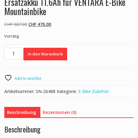
Ersatzakku 11.6Ah für VENTARA E-Bike
Mountainbike
Ursprünglicher
Aktueller
CHF
587.00
CHF
470.00
Preis
Preis
Vorrätig
war:
ist:
CHF 587.00
CHF 470.00.
Ersatzakku
In den Warenkorb
11.6Ah
für
VENTARA
E-
Add to wishlist
Bike
Mountainbike
Artikelnummer:
SN-26488
Kategorie:
E-Bike Zubehör
Menge
Beschreibung
Rezensionen (0)
Beschreibung