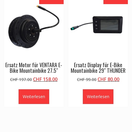
Ersatz Motor für VENTARA E-
Ersatz Display für E-Bike
Bike Mountainbike 27.5″
Mountainbike 29″ THUNDER
Ursprünglicher
Aktueller
Ursprünglicher
Aktue
CHF
158.00
CHF
80.00
CHF
197.00
CHF
99.00
Preis
Preis
Preis
Preis
war:
ist:
war:
ist:
Weiterlesen
Weiterlesen
CHF 197.00
CHF 158.00.
CHF 99.00
CHF 8