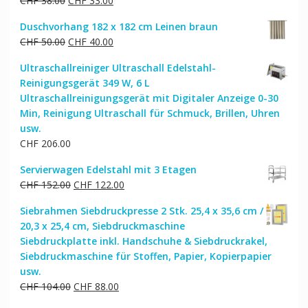
CHF
38.00
CHF
33.00
Preis
Preis
Duschvorhang 182 x 182 cm Leinen braun
war:
ist:
Ursprünglicher
Aktueller
CHF
50.00
CHF
40.00
CHF 38.00
CHF 33.00.
Preis
Preis
Ultraschallreiniger Ultraschall Edelstahl-
war:
ist:
Reinigungsgerät 349 W, 6 L
CHF 50.00
CHF 40.00.
Ultraschallreinigungsgerät mit Digitaler Anzeige 0-30
Min, Reinigung Ultraschall für Schmuck, Brillen, Uhren
usw.
CHF
206.00
Servierwagen Edelstahl mit 3 Etagen
Ursprünglicher
Aktueller
CHF
152.00
CHF
122.00
Preis
Preis
Siebrahmen Siebdruckpresse 2 Stk. 25,4 x 35,6 cm /
war:
ist:
20,3 x 25,4 cm, Siebdruckmaschine
CHF 152.00
CHF 122.00.
Siebdruckplatte inkl. Handschuhe & Siebdruckrakel,
Siebdruckmaschine für Stoffen, Papier, Kopierpapier
usw.
Ursprünglicher
Aktueller
CHF
104.00
CHF
88.00
Preis
Preis