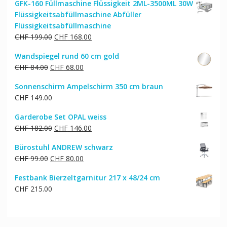
GFK-160 Füllmaschine Flüssigkeit 2ML-3500ML 30W
war:
ist:
Flüssigkeitsabfüllmaschine Abfüller
CHF 104.00
CHF 88.00.
Flüssigkeitsabfüllmaschine
Ursprünglicher
Aktueller
CHF
199.00
CHF
168.00
Preis
Preis
Wandspiegel rund 60 cm gold
war:
ist:
Ursprünglicher
Aktueller
CHF
84.00
CHF
68.00
CHF 199.00
CHF 168.00.
Preis
Preis
Sonnenschirm Ampelschirm 350 cm braun
war:
ist:
CHF
149.00
CHF 84.00
CHF 68.00.
Garderobe Set OPAL weiss
Ursprünglicher
Aktueller
CHF
182.00
CHF
146.00
Preis
Preis
Bürostuhl ANDREW schwarz
war:
ist:
Ursprünglicher
Aktueller
CHF
99.00
CHF
80.00
CHF 182.00
CHF 146.00.
Preis
Preis
Festbank Bierzeltgarnitur 217 x 48/24 cm
war:
ist:
CHF
215.00
CHF 99.00
CHF 80.00.