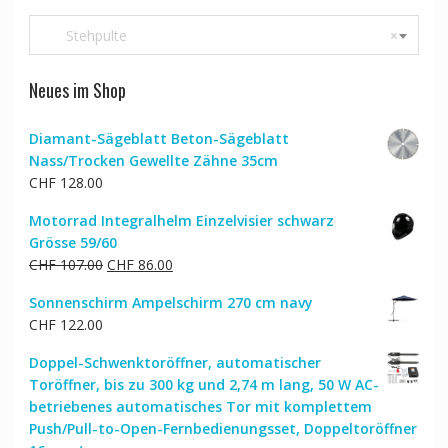
Stehpulte
×
Neues im Shop
Diamant-Sägeblatt Beton-Sägeblatt
Nass/Trocken Gewellte Zähne 35cm
CHF
128.00
Motorrad Integralhelm Einzelvisier schwarz
Grösse 59/60
Ursprünglicher
Aktueller
CHF
107.00
CHF
86.00
Preis
Preis
Sonnenschirm Ampelschirm 270 cm navy
war:
ist:
CHF
122.00
CHF 107.00
CHF 86.00.
Doppel-Schwenktoröffner, automatischer
Toröffner, bis zu 300 kg und 2,74 m lang, 50 W AC-
betriebenes automatisches Tor mit komplettem
Push/Pull-to-Open-Fernbedienungsset, Doppeltoröffner