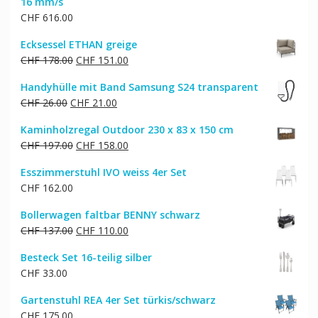
16 mm/s
CHF
616.00
Ecksessel ETHAN greige
Ursprünglicher
Aktueller
CHF
178.00
CHF
151.00
Preis
Preis
Handyhülle mit Band Samsung S24 transparent
war:
ist:
Ursprünglicher
Aktueller
CHF
26.00
CHF
21.00
CHF 178.00
CHF 151.00.
Preis
Preis
Kaminholzregal Outdoor 230 x 83 x 150 cm
war:
ist:
Ursprünglicher
Aktueller
CHF
197.00
CHF
158.00
CHF 26.00
CHF 21.00.
Preis
Preis
Esszimmerstuhl IVO weiss 4er Set
war:
ist:
CHF
162.00
CHF 197.00
CHF 158.00.
Bollerwagen faltbar BENNY schwarz
Ursprünglicher
Aktueller
CHF
137.00
CHF
110.00
Preis
Preis
Besteck Set 16-teilig silber
war:
ist:
CHF
33.00
CHF 137.00
CHF 110.00.
Gartenstuhl REA 4er Set türkis/schwarz
CHF
175.00