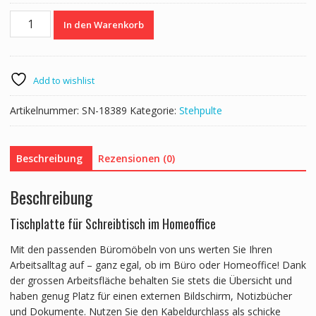
Tischplatte
In den Warenkorb
Stehpult
mit
Kabeldurchlass
grau
Add to wishlist
180
x
Artikelnummer:
SN-18389
Kategorie:
Stehpulte
90
cm
Menge
Beschreibung
Rezensionen (0)
Beschreibung
Tischplatte für Schreibtisch im Homeoffice
Mit den passenden Büromöbeln von uns werten Sie Ihren
Arbeitsalltag auf – ganz egal, ob im Büro oder Homeoffice! Dank
der grossen Arbeitsfläche behalten Sie stets die Übersicht und
haben genug Platz für einen externen Bildschirm, Notizbücher
und Dokumente. Nutzen Sie den Kabeldurchlass als schicke