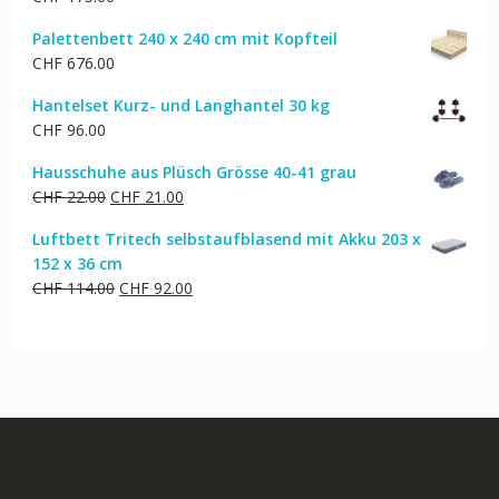
Palettenbett 240 x 240 cm mit Kopfteil
CHF
676.00
Hantelset Kurz- und Langhantel 30 kg
CHF
96.00
Hausschuhe aus Plüsch Grösse 40-41 grau
Ursprünglicher
Aktueller
CHF
22.00
CHF
21.00
Preis
Preis
Luftbett Tritech selbstaufblasend mit Akku 203 x
war:
ist:
152 x 36 cm
CHF 22.00
CHF 21.00.
Ursprünglicher
Aktueller
CHF
114.00
CHF
92.00
Preis
Preis
war:
ist:
CHF 114.00
CHF 92.00.