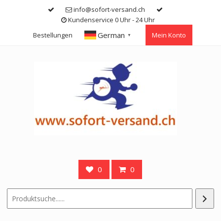
Skip
info@sofort-versand.ch
to
Kundenservice 0 Uhr - 24 Uhr
content
German
Bestellungen
Mein Konto
▼
0
0