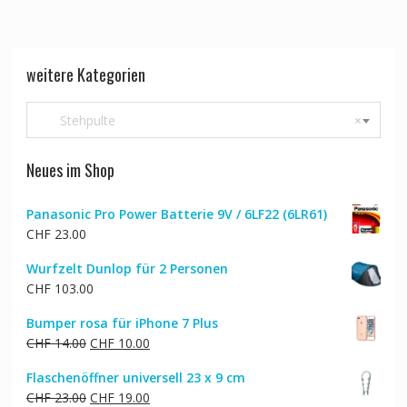
weitere Kategorien
Stehpulte
×
Neues im Shop
Panasonic Pro Power Batterie 9V / 6LF22 (6LR61)
CHF
23.00
Wurfzelt Dunlop für 2 Personen
CHF
103.00
Bumper rosa für iPhone 7 Plus
Ursprünglicher
Aktueller
CHF
14.00
CHF
10.00
Preis
Preis
Flaschenöffner universell 23 x 9 cm
war:
ist:
Ursprünglicher
Aktueller
CHF
23.00
CHF
19.00
CHF 14.00
CHF 10.00.