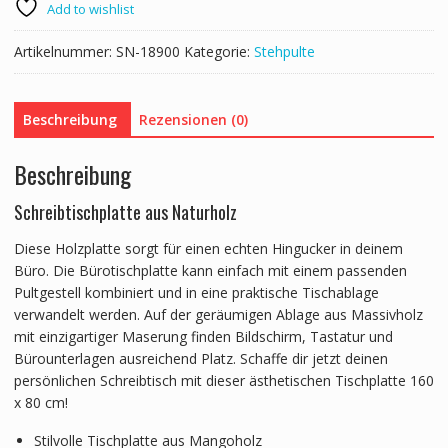
x
Add to wishlist
80
cm
Artikelnummer:
SN-18900
Kategorie:
Stehpulte
Menge
Beschreibung
Rezensionen (0)
Beschreibung
Schreibtischplatte aus Naturholz
Diese Holzplatte sorgt für einen echten Hingucker in deinem
Büro. Die Bürotischplatte kann einfach mit einem passenden
Pultgestell kombiniert und in eine praktische Tischablage
verwandelt werden. Auf der geräumigen Ablage aus Massivholz
mit einzigartiger Maserung finden Bildschirm, Tastatur und
Bürounterlagen ausreichend Platz. Schaffe dir jetzt deinen
persönlichen Schreibtisch mit dieser ästhetischen Tischplatte 160
x 80 cm!
Stilvolle Tischplatte aus Mangoholz