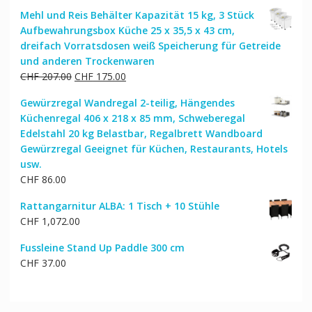
Mehl und Reis Behälter Kapazität 15 kg, 3 Stück
Aufbewahrungsbox Küche 25 x 35,5 x 43 cm,
dreifach Vorratsdosen weiß Speicherung für Getreide
und anderen Trockenwaren
Ursprünglicher
Aktueller
CHF
207.00
CHF
175.00
Preis
Preis
Gewürzregal Wandregal 2-teilig, Hängendes
war:
ist:
Küchenregal 406 x 218 x 85 mm, Schweberegal
CHF 207.00
CHF 175.00.
Edelstahl 20 kg Belastbar, Regalbrett Wandboard
Gewürzregal Geeignet für Küchen, Restaurants, Hotels
usw.
CHF
86.00
Rattangarnitur ALBA: 1 Tisch + 10 Stühle
CHF
1,072.00
Fussleine Stand Up Paddle 300 cm
CHF
37.00