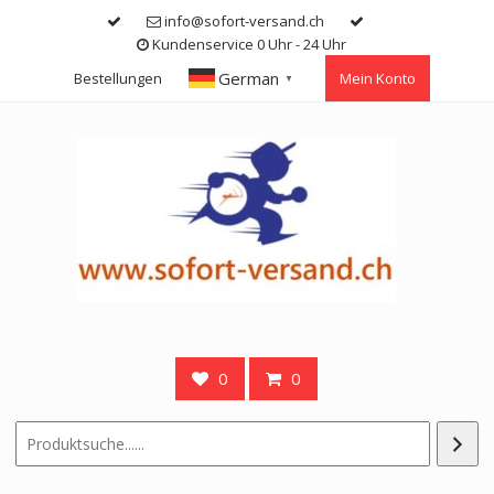
Skip
info@sofort-versand.ch
to
Kundenservice 0 Uhr - 24 Uhr
content
German
Bestellungen
Mein Konto
▼
0
0