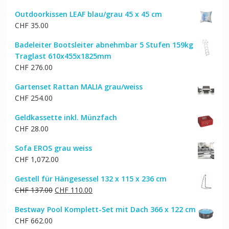
Preis
Preis
Outdoorkissen LEAF blau/grau 45 x 45 cm
war:
ist:
CHF
35.00
CHF 23.00
CHF 19.00.
Badeleiter Bootsleiter abnehmbar 5 Stufen 159kg
Traglast 610x455x1825mm
CHF
276.00
Gartenset Rattan MALIA grau/weiss
CHF
254.00
Geldkassette inkl. Münzfach
CHF
28.00
Sofa EROS grau weiss
CHF
1,072.00
Gestell für Hängesessel 132 x 115 x 236 cm
Ursprünglicher
Aktueller
CHF
137.00
CHF
110.00
Preis
Preis
Bestway Pool Komplett-Set mit Dach 366 x 122 cm
war:
ist:
CHF
662.00
CHF 137.00
CHF 110.00.